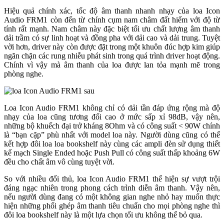
Hiệu quả chính xác, tốc độ âm thanh nhanh nhạy của loa Icon
Audio FRM1 còn đến từ chính cụm nam châm đất hiếm với độ từ
tính rất mạnh. Nam châm này đặc biệt tối ưu chất lượng âm thanh
dải trầm có sự linh hoạt và đồng pha với dải cao và dải trung. Tuyệt
vời hơn, driver này còn được đặt trong một khuôn đúc hợp kim giúp
ngăn chặn các rung nhiễu phát sinh trong quá trình driver hoạt động.
Chính vì vậy mà âm thanh của loa được lan tỏa mạnh mẽ trong
phòng nghe.
Loa Icon Audio FRM1 không chỉ có dải tần đáp ứng rộng mà độ
nhạy của loa cũng tương đối cao ở mức sấp xỉ 98dB, vậy nên,
những bộ khuếch đại trở kháng 8Ohm và có công suất < 90W chính
là “bạn cặp” phù nhất với model loa này. Người dùng cũng có thể
kết hợp đôi loa loa bookshelf này cùng các ampli đèn sử dụng thiết
kế mạch Single Ended hoặc Push Pull có công suất thấp khoảng 6W
đều cho chất âm vô cùng tuyệt vời.
So với nhiều đối thủ, loa Icon Audio FRM1 thể hiện sự vượt trội
đáng ngạc nhiên trong phong cách trình diễn âm thanh. Vậy nên,
nếu người dùng đang có một không gian nghe nhỏ hay muốn thực
hiện những phối ghép âm thanh tiêu chuẩn cho mọi phòng nghe thì
đôi loa bookshelf này là một lựa chọn tối ưu không thể bỏ qua.