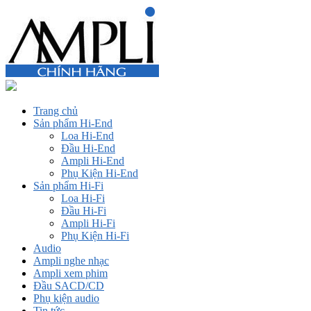
Trang chủ
Sản phẩm Hi-End
Loa Hi-End
Đầu Hi-End
Ampli Hi-End
Phụ Kiện Hi-End
Sản phẩm Hi-Fi
Loa Hi-Fi
Đầu Hi-Fi
Ampli Hi-Fi
Phụ Kiện Hi-Fi
Audio
Ampli nghe nhạc
Ampli xem phim
Đầu SACD/CD
Phụ kiện audio
Tin tức