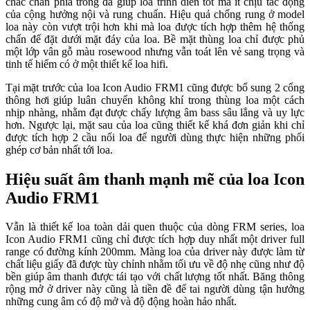
chắc chắn phía trong đã giúp loa trình diễn tốt mà ít chịu tác động
của cộng hưởng nội và rung chuấn. Hiệu quả chống rung ở model
loa này còn vượt trội hơn khi mà loa được tích hợp thêm hệ thống
chấn đế đặt dưới mặt đáy của loa. Bề mặt thùng loa chỉ được phủ
một lớp vân gỗ màu rosewood nhưng vẫn toát lên vẻ sang trọng và
tinh tế hiếm có ở một thiết kế loa hifi.
Tại mặt trước của loa Icon Audio FRM1 cũng được bổ sung 2 cổng
thông hơi giúp luân chuyển không khí trong thùng loa một cách
nhịp nhàng, nhằm đạt được chấy lượng âm bass sâu lắng và uy lực
hơn. Ngược lại, mặt sau của loa cũng thiết kế khá đơn giản khi chỉ
được tích hợp 2 cầu nối loa để người dùng thực hiện những phối
ghép cơ bản nhất tới loa.
Hiệu suất âm thanh mạnh mẽ của loa Icon
Audio FRM1
Vẫn là thiết kế loa toàn dải quen thuộc của dòng FRM series, loa
Icon Audio FRM1 cũng chỉ được tích hợp duy nhất một driver full
range có đường kính 200mm. Màng loa của driver này được làm từ
chất liệu giấy đã được tùy chỉnh nhằm tối ưu về độ nhẹ cũng như độ
bền giúp âm thanh được tái tạo với chất lượng tốt nhất. Băng thông
rộng mở ở driver này cũng là tiền đề để tai người dùng tận hưởng
những cung âm có độ mở và độ động hoàn hảo nhất.