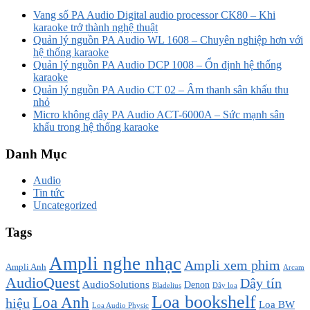
Vang số PA Audio Digital audio processor CK80 – Khi
karaoke trở thành nghệ thuật
Quản lý nguồn PA Audio WL 1608 – Chuyên nghiệp hơn với
hệ thống karaoke
Quản lý nguồn PA Audio DCP 1008 – Ổn định hệ thống
karaoke
Quản lý nguồn PA Audio CT 02 – Âm thanh sân khấu thu
nhỏ
Micro không dây PA Audio ACT-6000A – Sức mạnh sân
khấu trong hệ thống karaoke
Danh Mục
Audio
Tin tức
Uncategorized
Tags
Ampli nghe nhạc
Ampli xem phim
Ampli Anh
Arcam
AudioQuest
Dây tín
AudioSolutions
Denon
Bladelius
Dây loa
Loa bookshelf
Loa Anh
hiệu
Loa BW
Loa Audio Physic