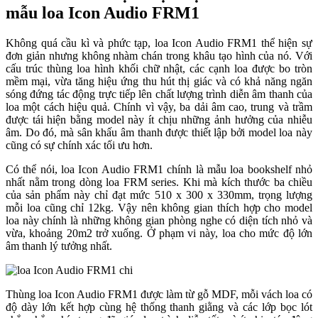
mẫu loa Icon Audio FRM1
Không quá cầu kì và phức tạp, loa Icon Audio FRM1 thể hiện sự
đơn giản nhưng không nhàm chán trong khâu tạo hình của nó. Với
cấu trúc thùng loa hình khối chữ nhật, các cạnh loa được bo tròn
mềm mại, vừa tăng hiệu ứng thu hút thị giác và có khả năng ngăn
sóng đứng tác động trực tiếp lên chất lượng trình diễn âm thanh của
loa một cách hiệu quả. Chính vì vậy, ba dải âm cao, trung và trầm
được tái hiện bằng model này ít chịu những ảnh hưởng của nhiễu
âm. Do đó, mà sân khấu âm thanh được thiết lập bởi model loa này
cũng có sự chính xác tối ưu hơn.
Có thể nói, loa Icon Audio FRM1 chính là mẫu loa bookshelf nhỏ
nhất nằm trong dòng loa FRM series. Khi mà kích thước ba chiều
của sản phẩm này chỉ đạt mức 510 x 300 x 330mm, trọng lượng
mỗi loa cũng chỉ 12kg. Vậy nên không gian thích hợp cho model
loa này chính là những không gian phòng nghe có diện tích nhỏ và
vừa, khoảng 20m2 trở xuống. Ở phạm vi này, loa cho mức độ lớn
âm thanh lý tưởng nhất.
Thùng loa Icon Audio FRM1 được làm từ gỗ MDF, mỗi vách loa có
độ dày lớn kết hợp cùng hệ thống thanh giằng và các lớp bọc lót