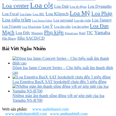
Loa cột
Loa center
Loa Dali
Loa Dynaudio
Loa di động
Loa Mỹ
Loa Pháp
Loa Klipsch
Loa Focal
Loa JBL
Loa Jamo
Loa siêu trầm
Loa Tannoy
Loa surround
Loa sân vườn
Loa Sonus Faber
Loa Đan
Loa Ý
Loa Triangle
Loa âm trần
Loa âm tường
Loa Wharfedale
Mạch
Phụ kiện
Yamaha
TIC
Loa Đức
Marantz
PrimaLuna
Rotel
Đầu SACD/CD
Đầu Bluray
Bài Viết Ngẫu Nhiên
Dòng loa Jamo Concert Series – Cho hiệu suất âm thanh đỉnh
cao
Loa Emotiva BasX SAT bookshelf chưa đến 5 triệu đồng
Những màn âm thanh sống động với sự góp mặt của loa
Yamaha NS-B700
Web sản phẩm:
www.audiohanoi.com
www.audiohanoihifi.com
www.amthanhhifi.com