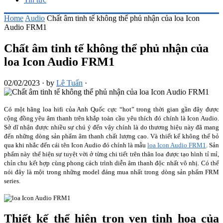
Home
Audio
Chất âm tinh tế không thể phủ nhận của loa Icon
Audio FRM1
Chất âm tinh tế không thể phủ nhận của
loa Icon Audio FRM1
02/02/2023
·
by
Lê Tuấn
·
Có một hãng loa hifi của Anh Quốc cực “hot” trong thời gian gần đây được
cộng đồng yêu âm thanh trên khắp toàn cầu yêu thích đó chính là Icon Audio.
Sở dĩ nhận được nhiều sự chú ý đến vậy chính là do thương hiệu này đã mang
đến những dòng sản phẩm âm thanh chất lượng cao. Và thiết kế không thể bỏ
qua khi nhắc đến cái tên Icon Audio đó chính là mẫu
loa Icon Audio FRM1
. Sản
phẩm này thể hiện sự tuyệt vời ở từng chi tiết trên thân loa được tạo hình tỉ mỉ,
chỉn chu kết hợp cùng phong cách trình diễn âm thanh độc nhất vô nhị. Có thể
nói đây là một trong những model đáng mua nhất trong dòng sản phẩm FRM
series.
Thiết kế thể hiện trọn vẹn tinh hoa của