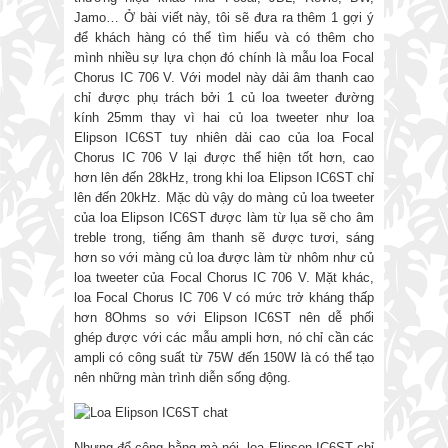
Jamo… Ở bài viết này, tôi sẽ đưa ra thêm 1 gợi ý
để khách hàng có thể tìm hiểu và có thêm cho
mình nhiều sự lựa chọn đó chính là mẫu loa Focal
Chorus IC 706 V. Với model này dải âm thanh cao
chỉ được phụ trách bởi 1 củ loa tweeter đường
kính 25mm thay vì hai củ loa tweeter như loa
Elipson IC6ST tuy nhiên dải cao của loa Focal
Chorus IC 706 V lại được thể hiện tốt hơn, cao
hơn lên đến 28kHz, trong khi loa Elipson IC6ST chỉ
lên đến 20kHz. Mặc dù vậy do màng củ loa tweeter
của loa Elipson IC6ST được làm từ lụa sẽ cho âm
treble trong, tiếng âm thanh sẽ được tươi, sáng
hơn so với màng củ loa được làm từ nhôm như củ
loa tweeter của Focal Chorus IC 706 V. Mặt khác,
loa Focal Chorus IC 706 V có mức trở kháng thấp
hơn 8Ohms so với Elipson IC6ST nên dễ phối
ghép được với các mẫu ampli hơn, nó chỉ cần các
ampli có công suất từ 75W đến 150W là có thể tạo
nên những màn trình diễn sống động.
Nhưng để công bằng mà nói, loa Elipson IC6ST chỉ