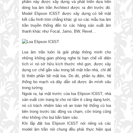
phẩm này được xây dựng và phát triển dựa trên
dòng loa âm trần Architect được ra đời trước đó.
Model Elipson IC6ST được xây dựng có bề mặt
kết cấu hình tròn chẳng khác gì so các mẫu loa âm
trần truyền thống đến từ các hãng sản xuất âm
thanh khác như Focal, Jamo, BW, Revel…
Loa âm trần luôn là giải pháp thông minh cho
những không gian phòng nghe bị hạn chế về diện
tích vì nó sở hữu kích thước nhỏ gọn, được xây
dựng cơ chế gắn sâu trong bề mặt trần nhà, chỉ để
lộ thiên phần bề mặt loa. Do đó, phần tụ điện, hệ
thống bo mạch và dây dẫn sẽ được ẩn mình sâu
trong tường.
Ngoài ra, tại mặt trước của loa Elipson IC6ST, nhà
sản xuất còn trang bị cho nó tấm ê căng dạng lưới,
nó có trách nhiệm bảo vệ an toàn hệ thống củ loa
bên trong trước tác động va chạm, côn trùng cũng
như không cho bụi bẩn bám vào.
Khi lắp đặt loa Elipson IC6ST nói riêng và các
model âm trần nói chung đều phải thực hiện quá