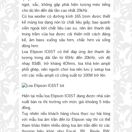
ngọt, sắc, không gặp phải hiện tượng méo tiếng
cho dù lên đến dải tần cao nhất 20kHz.
Củ loa woofer có đường kính 165.1mm được thiết
kế màng loa dạng nón từ chất liệu giấy, bao quanh
viền ngoài bởi chất liệu cao su, nên âm thanh dải
trung trầm của loa được cải thiện một cách đáng
kể, âm bass xuống sâu hơn, chắc hơn và sống
động hơn.
Loa Elipson IC6ST có thể đáp ứng âm thanh ấn
tượng trong dải tần từ 65Hz đến 20kHz, với độ
nhạy 83dB, trở kháng 4Ohms, loa khá kén ampli
phối ghép, nên người chơi loa nên lưu ý setup loa
với các mẫu ampli có công suất từ 100W trở lên.
Hiện tại mẫu loa Elipson IC6ST đang được nhà sản
xuất bán ra thị trường với mức giá khoảng 5 triệu
đồng.
Tuy nhiên nếu khách hàng chưa thực sự hài lòng
với mẫu loa âm trần đến từ Elipson này thì có thể
tham khảo thêm nhiều dòng loa âm trần đến từ các
thương hiệu khác như Focal, JBL, Revle, BW,