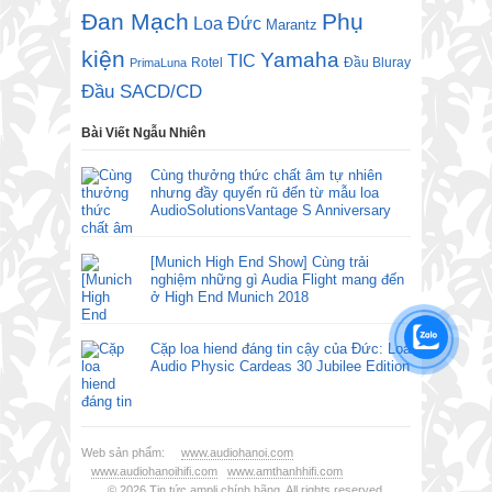
Đan Mạch
Phụ
Loa Đức
Marantz
kiện
Yamaha
TIC
Rotel
Đầu Bluray
PrimaLuna
Đầu SACD/CD
Bài Viết Ngẫu Nhiên
Cùng thưởng thức chất âm tự nhiên
nhưng đầy quyến rũ đến từ mẫu loa
AudioSolutionsVantage S Anniversary
[Munich High End Show] Cùng trải
nghiệm những gì Audia Flight mang đến
ở High End Munich 2018
Cặp loa hiend đáng tin cậy của Đức: Loa
Audio Physic Cardeas 30 Jubilee Edition
Web sản phẩm:
www.audiohanoi.com
www.audiohanoihifi.com
www.amthanhhifi.com
© 2026
Tin tức ampli chính hãng
. All rights reserved.