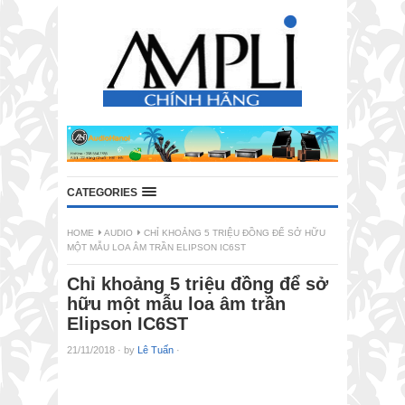
CATEGORIES
HOME
AUDIO
CHỈ KHOẢNG 5 TRIỆU ĐỒNG ĐỂ SỞ HỮU
MỘT MẪU LOA ÂM TRẦN ELIPSON IC6ST
Chỉ khoảng 5 triệu đồng để sở
hữu một mẫu loa âm trần
Elipson IC6ST
21/11/2018
·
by
Lê Tuấn
·