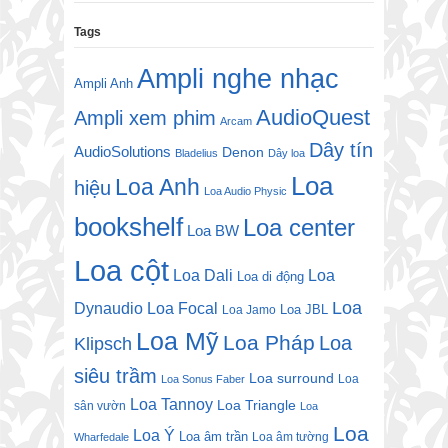
Tags
Ampli nghe nhạc
Ampli Anh
AudioQuest
Ampli xem phim
Arcam
Dây tín
AudioSolutions
Denon
Bladelius
Dây loa
Loa
Loa Anh
hiệu
Loa Audio Physic
bookshelf
Loa center
Loa BW
Loa cột
Loa Dali
Loa
Loa di động
Loa
Dynaudio
Loa Focal
Loa JBL
Loa Jamo
Loa Mỹ
Loa Pháp
Loa
Klipsch
siêu trầm
Loa surround
Loa
Loa Sonus Faber
Loa Tannoy
Loa Triangle
sân vườn
Loa
Loa
Loa Ý
Loa âm trần
Loa âm tường
Wharfedale