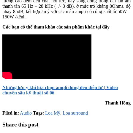
lượng cao đem đến chất nội lực, đầy sống động trong dải tần âm
thanh tần 65 Hz – 28 kHz (+/- 3 dB), ở mức trở kháng 8Ohms, độ
nhạy 85dB, kết hợp ăn ý với các mẫu ampli có công suất từ 50W –
150W /kênh.
Các bạn có thể tham khảo các sản phẩm khác tại đây
Những lưu ý khi lựa chọn ampli dùng đèn điện tử | Video
chuyên sâu kỹ thuật số 06
Thanh Hồng
Filed in:
Audio
Tags:
Loa Mỹ
,
Loa surround
Share this post