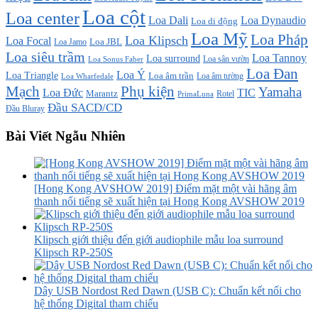
Loa cột
Loa center
Loa Dali
Loa Dynaudio
Loa di động
Loa Mỹ
Loa Pháp
Loa Klipsch
Loa Focal
Loa JBL
Loa Jamo
Loa siêu trầm
Loa Tannoy
Loa surround
Loa sân vườn
Loa Sonus Faber
Loa Đan
Loa Ý
Loa Triangle
Loa âm trần
Loa âm tường
Loa Wharfedale
Mạch
Phụ kiện
Yamaha
TIC
Loa Đức
Marantz
PrimaLuna
Rotel
Đầu SACD/CD
Đầu Bluray
Bài Viết Ngẫu Nhiên
[Hong Kong AVSHOW 2019] Điểm mặt một vài hãng âm
thanh nổi tiếng sẽ xuất hiện tại Hong Kong AVSHOW 2019
Klipsch giới thiệu đến giới audiophile mẫu loa surround
Klipsch RP-250S
Dây USB Nordost Red Dawn (USB C): Chuẩn kết nối cho
hệ thống Digital tham chiếu