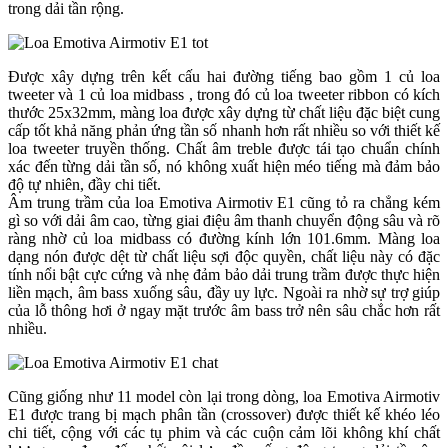
trong dải tần rộng.
Được xây dựng trên kết cấu hai đường tiếng bao gồm 1 củ loa
tweeter và 1 củ loa midbass , trong đó củ loa tweeter ribbon có kích
thước 25x32mm, màng loa được xây dựng từ chất liệu đặc biệt cung
cấp tốt khả năng phản ứng tần số nhanh hơn rất nhiều so với thiết kế
loa tweeter truyền thống. Chất âm treble được tái tạo chuẩn chính
xác đến từng dải tần số, nó không xuất hiện méo tiếng mà đảm bảo
độ tự nhiên, đầy chi tiết.
Âm trung trầm của loa Emotiva Airmotiv E1 cũng tỏ ra chẳng kém
gì so với dải âm cao, từng giai điệu âm thanh chuyển động sâu và rõ
ràng nhờ củ loa midbass có đường kính lớn 101.6mm. Màng loa
dạng nón được dệt từ chất liệu sợi độc quyền, chất liệu này có đặc
tính nổi bật cực cứng và nhẹ đảm bảo dải trung trầm được thực hiện
liền mạch, âm bass xuống sâu, đầy uy lực. Ngoài ra nhờ sự trợ giúp
của lỗ thông hơi ở ngay mặt trước âm bass trở nên sâu chắc hơn rất
nhiều.
Cũng giống như 11 model còn lại trong dòng, loa Emotiva Airmotiv
E1 được trang bị mạch phân tần (crossover) được thiết kế khéo léo
chi tiết, cộng với các tụ phim và các cuộn cảm lõi không khí chất