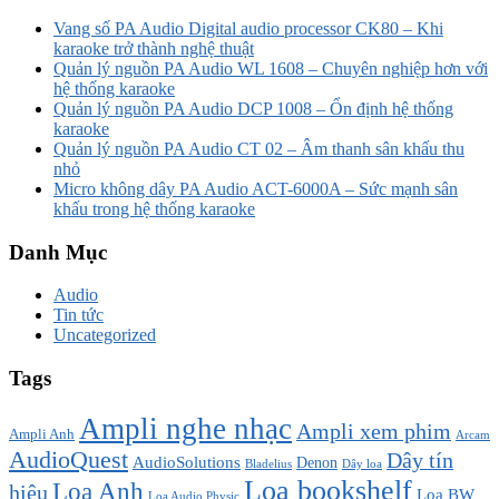
Vang số PA Audio Digital audio processor CK80 – Khi
karaoke trở thành nghệ thuật
Quản lý nguồn PA Audio WL 1608 – Chuyên nghiệp hơn với
hệ thống karaoke
Quản lý nguồn PA Audio DCP 1008 – Ổn định hệ thống
karaoke
Quản lý nguồn PA Audio CT 02 – Âm thanh sân khấu thu
nhỏ
Micro không dây PA Audio ACT-6000A – Sức mạnh sân
khấu trong hệ thống karaoke
Danh Mục
Audio
Tin tức
Uncategorized
Tags
Ampli nghe nhạc
Ampli xem phim
Ampli Anh
Arcam
AudioQuest
Dây tín
AudioSolutions
Denon
Bladelius
Dây loa
Loa bookshelf
Loa Anh
hiệu
Loa BW
Loa Audio Physic