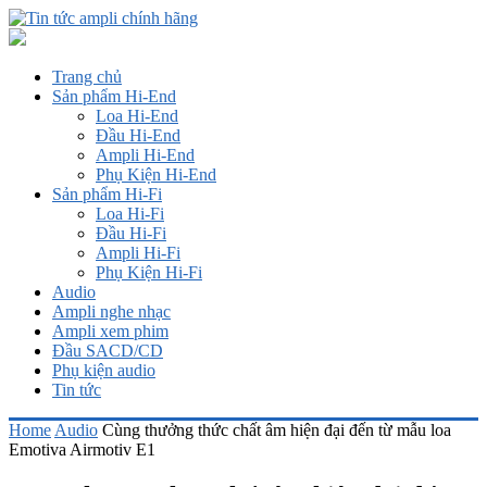
Trang chủ
Sản phẩm Hi-End
Loa Hi-End
Đầu Hi-End
Ampli Hi-End
Phụ Kiện Hi-End
Sản phẩm Hi-Fi
Loa Hi-Fi
Đầu Hi-Fi
Ampli Hi-Fi
Phụ Kiện Hi-Fi
Audio
Ampli nghe nhạc
Ampli xem phim
Đầu SACD/CD
Phụ kiện audio
Tin tức
Home
Audio
Cùng thưởng thức chất âm hiện đại đến từ mẫu loa
Emotiva Airmotiv E1