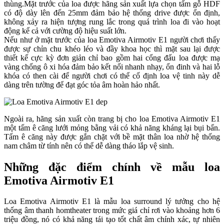
thùng.Mặt trước của loa được hãng sản xuất lựa chọn tấm gỗ HDF
có độ dày lên đến 25mm đảm bảo hệ thống drive được ổn định,
không xảy ra hiện tượng rung lắc trong quá trình loa đi vào hoạt
động kể cả với cường độ hiệu suất lớn.
Nếu như ở mặt trước của loa Emotiva Airmotiv E1 người chơi thấy
được sự chỉn chu khéo léo và đầy khoa học thì mặt sau lại được
thiết kế cực kỳ đơn giản chỉ bao gồm hai cổng đấu loa được mạ
vàng chống ô xi hóa đảm bảo kết nối nhanh nhạy, ổn đinh và hai lỗ
khóa có then cài để người chơi có thể cố định loa vệ tinh này dễ
dàng trên tường để đạt góc tỏa âm hoàn hảo nhất.
Ngoài ra, hãng sản xuất còn trang bị cho loa Emotiva Airmotiv E1
một tấm ê căng lưới mỏng bằng vải có khả năng kháng lại bụi bẩn.
Tấm ê căng này được gắn chặt với bề mặt thân loa nhờ hệ thống
nam châm từ tính nên có thể dễ dàng tháo lắp vệ sinh.
Những đặc điểm chính về mẫu loa
Emotiva Airmotiv E1
Loa Emotiva Airmotiv E1 là mẫu loa surround lý tưởng cho hệ
thống âm thanh homtheater trong mức giá chỉ rơi vào khoảng hơn 6
triệu đồng, nó có khả năng tái tạo tốt chất âm chính xác, tự nhiên