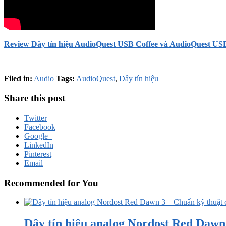
Review Dây tín hiệu AudioQuest USB Coffee và AudioQuest U
Filed in:
Audio
Tags:
AudioQuest
,
Dây tín hiệu
Share this post
Twitter
Facebook
Google+
LinkedIn
Pinterest
Email
Recommended for You
Dây tín hiệu analog Nordost Red Dawn 3