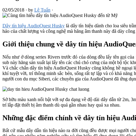
02/05/2018
·
by
Lê Tuấn
·
Dây tín hiệu AudioQuest Husky
là dây tín hiệu dành cho loa siêu t
hảo của chất lượng và công nghệ mà hãng âm thanh này đã dày công 
Giới thiệu chung về dây tín hiệu AudioQu
Nếu như ở dòng series Rivers trước đó của dòng đều lấy tên gọi của
sub này hãng sản xuất lại lấy tên các chú chó cưng của một bộ tộc k
Và chắc chắn dây tín hiệu AudioQuest Husky cũng không hề ngoại l
khí tuyệt vời, trí thông minh sắc bén, sống rất tự lập và có khả năn
người con du mục Siberi, các chuyên gia của AudioQuest đã ứng dụng
Sở hữu màu xanh nổi bật với sự đa dạng về độ dài dây dẫn từ 2m, 3m,
trí lắp đặt thiết bị âm thanh dù quá gần nhau hay quá xa nhau.
Những đặc điểm chính về dây tín hiệu Au
Bất cứ mẫu dây dẫn tín hiệu nào ra đời cũng đều được mọi người chú
đó nên sau nhiều năm nghiên cứu và tìm hiểu đã ứng dụng lõi dây 