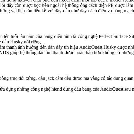
ó lõi dây còn được bọc bên ngoài hệ thống ống cách điện PE được làm 
những vật liệu rắn liền kề với dây dẫn như dây cách điện và bảng mạc
n tuổi lâu năm của hãng điển hình là công nghệ Perfect-Surface Silve
 dẫn Husky nói riêng.
n âm thanh ảnh hưởng đến dàn dây tín hiệu AudioQuest Husky được nhà 
u NDS giúp hệ thống dàn âm thanh được hoàn hảo hơn không có những hi
ồng trục đối xứng, đầu jack cắm đều được mạ vàng có tác dụng quan 
ứa đựng những công nghệ hiend đứng đầu bảng của AudioQuest sau nh