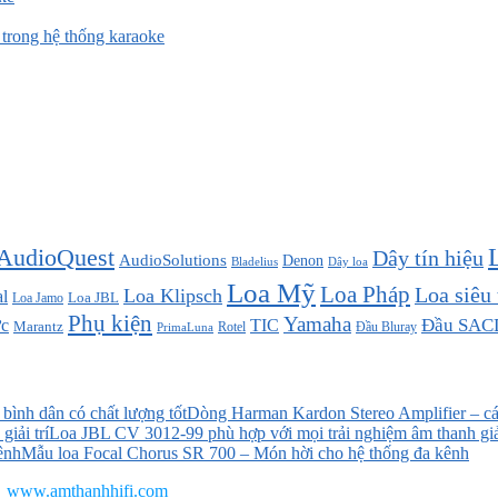
rong hệ thống karaoke
AudioQuest
Dây tín hiệu
AudioSolutions
Denon
Bladelius
Dây loa
Loa Mỹ
Loa Pháp
Loa siêu
Loa Klipsch
l
Loa JBL
Loa Jamo
Phụ kiện
Yamaha
TIC
Đầu SAC
c
Marantz
Đầu Bluray
PrimaLuna
Rotel
Dòng Harman Kardon Stereo Amplifier – các
Loa JBL CV 3012-99 phù hợp với mọi trải nghiệm âm thanh giải
Mẫu loa Focal Chorus SR 700 – Món hời cho hệ thống đa kênh
www.amthanhhifi.com