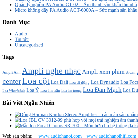
Quản lý nguồn PA Audio CT 02 – Âm thanh sân khấu thu nhỏ
Micro không dây PA Audio ACT-6000A – Sức mạnh sân khấu t
Danh Mục
Audio
Tin tức
Uncategorized
Tags
Ampli nghe nhạc
Ampli xem phim
Ampli Anh
Arcam
Loa cột
center
Loa Dali
Loa Dynaudio
Loa Foca
Loa di động
Loa Đan Mạch
Loa Ý
Loa Đứ
Loa âm trần
Loa âm tường
Loa Wharfedale
Bài Viết Ngẫu Nhiên
Web sản phẩm:
www.audiohanoi.com
www.audiohanoihifi.com