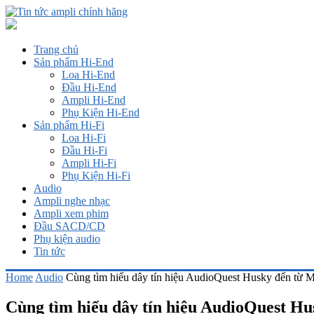
Trang chủ
Sản phẩm Hi-End
Loa Hi-End
Đầu Hi-End
Ampli Hi-End
Phụ Kiện Hi-End
Sản phẩm Hi-Fi
Loa Hi-Fi
Đầu Hi-Fi
Ampli Hi-Fi
Phụ Kiện Hi-Fi
Audio
Ampli nghe nhạc
Ampli xem phim
Đầu SACD/CD
Phụ kiện audio
Tin tức
Home
Audio
Cùng tìm hiểu dây tín hiệu AudioQuest Husky đến từ 
Cùng tìm hiểu dây tín hiệu AudioQuest H