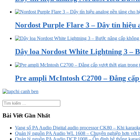
Nordost Purple Flare 3 – Dây tín hiệu a
Dây loa Nordost White Lightning 3 – B
Pre ampli McIntosh C2700 – Đẳng cấp v
Bài Viết Gần Nhất
Vang số PA Audio Digital audio processor CK80 – Khi karaoke
Quản lý nguồn PA Audio WL 1608 – Chuyên nghiệp hơn với h
Quản lý nguồn PA Audio DCP 1008 – Ổn định hệ thống karao