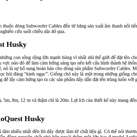
rầm thuộc dòng Subwoofer Cables đến từ hãng sản xuất âm thanh nổi ti
nghiên cứu suốt chiều dài 40 qua.
est Husky
 những con sông rộng lớn mạnh hùng vĩ nhất nhì thế giới để đặt tên 
hu vực nào đó để làm cảm hứng sáng tạo nên kết cấu hình thành hệ thốn
ệ, nó là sự bổ sung hoàn hảo cho dòng sản phẩm Subwoofer Cables. Mo
g học hỏi đáng “kinh ngạc”. Giống chó này là một trong những giống ch
 để lấy cảm hứng tạo ra các sản phẩm dây dẫn đặt tên trùng luôn với
 5m, 8m, 12 m và thậm chí là 20m. Lợi ích của thiết kế này mang đến 
dioQuest Husky
 tâm nhiều nhất đến lõi dây được làm từ chất liệu gì. Có thể nói thư
dẫn đồng nguyên chất phủ bên ngoài thêm một lớp bạc ở model AudioQ