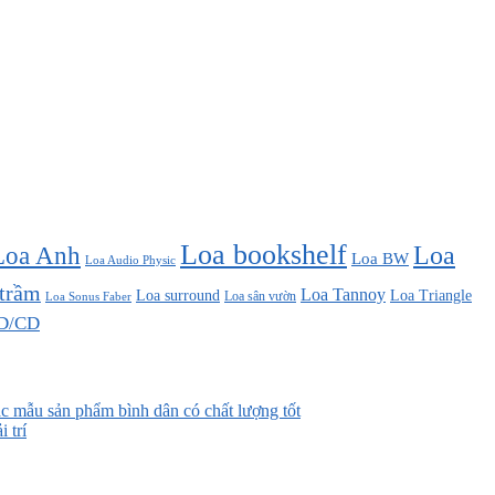
Loa bookshelf
Loa Anh
Loa
Loa BW
Loa Audio Physic
 trầm
Loa Tannoy
Loa surround
Loa Triangle
Loa sân vườn
Loa Sonus Faber
D/CD
 mẫu sản phẩm bình dân có chất lượng tốt
 trí