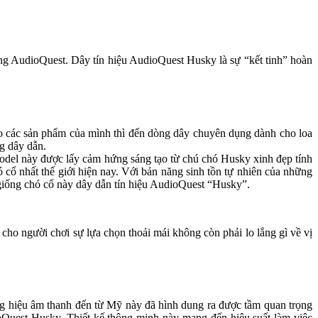
ếng AudioQuest. Dây tín hiệu AudioQuest Husky là sự “kết tinh” hoàn
cho các sản phẩm của mình thì đến dòng dây chuyên dụng dành cho loa
g dây dẫn.
del này được lấy cảm hứng sáng tạo từ chú chó Husky xinh đẹp tính
ó cổ nhất thế giới hiện nay. Với bản năng sinh tồn tự nhiên của những
 giống chó cổ này dây dẫn tín hiệu AudioQuest “Husky”.
cho người chơi sự lựa chọn thoải mái không còn phải lo lắng gì về vị
ơng hiệu âm thanh đến từ Mỹ này đã hình dung ra được tầm quan trọng
uest Husky. Thiết kế thông minh này mang đến hiệu suất làm việc