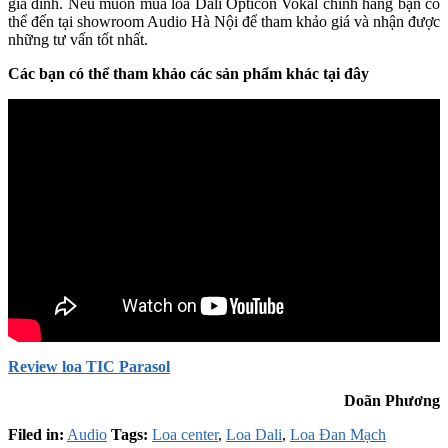
gia đình. Nếu muốn mua loa Dali Opticon Vokal chính hãng bạn có
thể đến tại showroom Audio Hà Nội để tham khảo giá và nhận được
những tư vấn tốt nhất.
Các bạn có thể tham khảo các sản phẩm khác tại đây
Review loa TIC Parasol
Doãn Phương
Filed in:
Audio
Tags:
Loa center
,
Loa Dali
,
Loa Đan Mạch