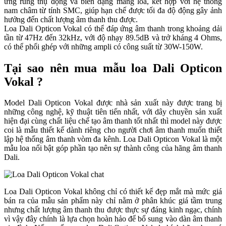
ứng rung thụ động và biến dạng màng loa, kết hợp với hệ thống
nam châm từ tính SMC, giúp hạn chế được tối đa độ động gây ảnh
hưởng đến chất lượng âm thanh thu được.
Loa Dali Opticon Vokal có thể đáp ứng âm thanh trong khoảng dải
tần từ 47Hz đến 32kHz, với độ nhạy 89.5dB và trở kháng 4 Ohms,
có thể phối ghép với những ampli có công suất từ 30W-150W.
Tại sao nên mua mẫu loa Dali Opticon
Vokal ?
Model Dali Opticon Vokal được nhà sản xuất này được trang bị
những công nghệ, kỹ thuật tiên tiến nhất, với dây chuyền sản xuất
hiện đại cùng chất liệu chế tạo âm thanh tốt nhất thì model này được
coi là mẫu thiết kế dành riêng cho người chơi âm thanh muốn thiết
lập hệ thống âm thanh vòm đa kênh. Loa Dali Opticon Vokal là một
mẫu loa nổi bật góp phần tạo nên sự thành công của hãng âm thanh
Dali.
Loa Dali Opticon Vokal không chỉ có thiết kế đẹp mắt mà mức giá
bán ra của mẫu sản phẩm này chỉ nằm ở phân khúc giá tầm trung
nhưng chất lượng âm thanh thu được thực sự đáng kinh ngạc, chính
vì vậy đây chính là lựa chọn hoàn hảo để bổ sung vào dàn âm thanh