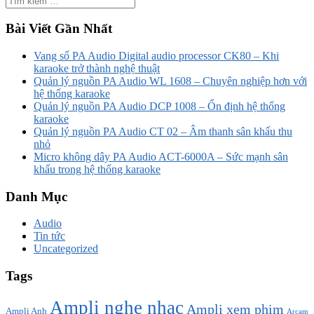
Bài Viết Gần Nhất
Vang số PA Audio Digital audio processor CK80 – Khi
karaoke trở thành nghệ thuật
Quản lý nguồn PA Audio WL 1608 – Chuyên nghiệp hơn với
hệ thống karaoke
Quản lý nguồn PA Audio DCP 1008 – Ổn định hệ thống
karaoke
Quản lý nguồn PA Audio CT 02 – Âm thanh sân khấu thu
nhỏ
Micro không dây PA Audio ACT-6000A – Sức mạnh sân
khấu trong hệ thống karaoke
Danh Mục
Audio
Tin tức
Uncategorized
Tags
Ampli nghe nhạc
Ampli xem phim
Ampli Anh
Arcam