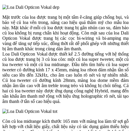
Mặt trước của loa được trang bị một tấm ê-căng giúp chống bụi, và
bảo vệ củ loa vên trong, nâng cao hiệu quả thẩm mỹ cho mẫu loa
này. Mặt khác ở mỗi củ loa được trang bị gân nhún cao su, đảm bảo
củ loa không bị rung chấn khi hoạt động. Còn mặt sau của loa Dali
Opticon Vokal được trang bị các cọc bi-wiring và bi-amping mạ
vàng để tăng sự tiếp xúc, đồng thời rất dễ phối ghép với những thiết
bị âm thanh khác trong cùng dàn âm thanh.
Loa Dali Opticon Vokal được thiết kế 2.5 đường tiếng với hệ thống
củ loa được trang bị 3 củ loa còn: một củ loa super tweeter, một củ
loa tweeter và một củ loa midrange. Đầu tiên tìm hiểu củ loa super
tweeter có đường kính 17 x 45mm, màng loa ribon đảm nhận tần số
siêu cao lên đến 32kHz, cho âm cao luôn rõ nét và tự nhiên nhất.
Củ loa tweeter có đường kính 28mm, màng loa dome mềm đảm
nhận âm tần cao với âm treble trong trẻo và không bị chói tiếng. Cả
hai củ loa tweeter này được ứng dụng công nghệ Hybrid, mang đến
sân khấu âm thanh mở rộng với hiệu ứng holographic rõ nét, tái tạo
âm thanh ở tần số cao hiệu quả.
Còn củ loa midrange kích thước 165 mm với màng loa làm từ sợi gỗ
kết hợp với chất liệu giấy, chất liệu này có tác dụng giảm thiểu hiệu