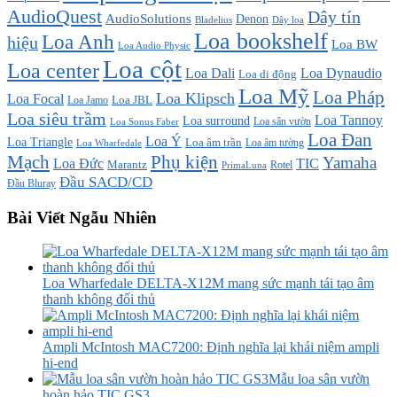
AudioQuest
Dây tín
AudioSolutions
Denon
Bladelius
Dây loa
Loa bookshelf
Loa Anh
hiệu
Loa BW
Loa Audio Physic
Loa cột
Loa center
Loa Dali
Loa Dynaudio
Loa di động
Loa Mỹ
Loa Pháp
Loa Klipsch
Loa Focal
Loa JBL
Loa Jamo
Loa siêu trầm
Loa Tannoy
Loa surround
Loa sân vườn
Loa Sonus Faber
Loa Đan
Loa Ý
Loa Triangle
Loa âm trần
Loa âm tường
Loa Wharfedale
Mạch
Phụ kiện
Yamaha
TIC
Loa Đức
Marantz
PrimaLuna
Rotel
Đầu SACD/CD
Đầu Bluray
Bài Viết Ngẫu Nhiên
Loa Wharfedale DELTA-X12M mang sức mạnh tái tạo âm
thanh không đối thủ
Ampli McIntosh MAC7200: Định nghĩa lại khái niệm ampli
hi-end
Mẫu loa sân vườn
hoàn hảo TIC GS3