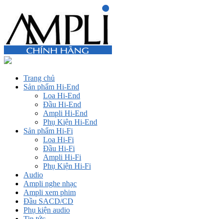
Trang chủ
Sản phẩm Hi-End
Loa Hi-End
Đầu Hi-End
Ampli Hi-End
Phụ Kiện Hi-End
Sản phẩm Hi-Fi
Loa Hi-Fi
Đầu Hi-Fi
Ampli Hi-Fi
Phụ Kiện Hi-Fi
Audio
Ampli nghe nhạc
Ampli xem phim
Đầu SACD/CD
Phụ kiện audio
Tin tức