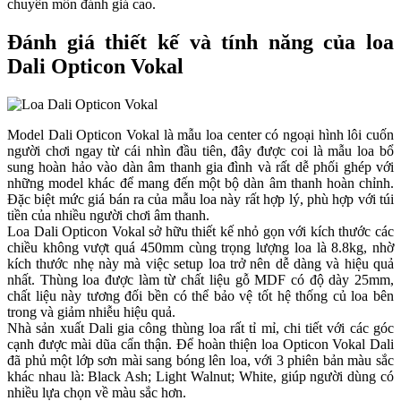
chuyên môn đánh giá cao.
Đánh giá thiết kế và tính năng của loa
Dali Opticon Vokal
Model Dali Opticon Vokal là mẫu loa center có ngoại hình lôi cuốn
người chơi ngay từ cái nhìn đầu tiên, đây được coi là mẫu loa bổ
sung hoàn hảo vào dàn âm thanh gia đình và rất dễ phối ghép với
những model khác để mang đến một bộ dàn âm thanh hoàn chỉnh.
Đặc biệt mức giá bán ra của mẫu loa này rất hợp lý, phù hợp với túi
tiền của nhiều người chơi âm thanh.
Loa Dali Opticon Vokal sở hữu thiết kế nhỏ gọn với kích thước các
chiều không vượt quá 450mm cùng trọng lượng loa là 8.8kg, nhờ
kích thước nhẹ này mà việc setup loa trở nên dễ dàng và hiệu quả
nhất. Thùng loa được làm từ chất liệu gỗ MDF có độ dày 25mm,
chất liệu này tương đối bền có thể bảo vệ tốt hệ thống củ loa bên
trong và giảm nhiễu hiệu quả.
Nhà sản xuất Dali gia công thùng loa rất tỉ mỉ, chi tiết với các góc
cạnh được mài dũa cẩn thận. Để hoàn thiện loa Opticon Vokal Dali
đã phủ một lớp sơn mài sang bóng lên loa, với 3 phiên bản màu sắc
khác nhau là: Black Ash; Light Walnut; White, giúp người dùng có
nhiều lựa chọn về màu sắc hơn.