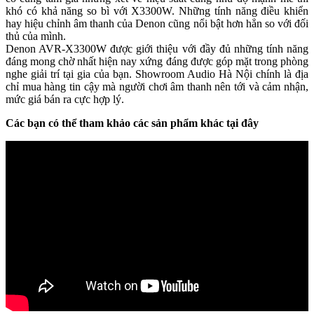
khó có khả năng so bì với X3300W. Những tính năng điều khiển
hay hiệu chỉnh âm thanh của Denon cũng nổi bật hơn hẳn so với đối
thủ của mình.
Denon AVR-X3300W được giới thiệu với đầy đủ những tính năng
đáng mong chờ nhất hiện nay xứng đáng được góp mặt trong phòng
nghe giải trí tại gia của bạn. Showroom Audio Hà Nội chính là địa
chỉ mua hàng tin cậy mà người chơi âm thanh nên tới và cảm nhận,
mức giá bán ra cực hợp lý.
Các bạn có thể tham khảo các sản phẩm khác tại đây