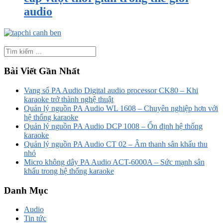
audio
Bài Viết Gần Nhất
Vang số PA Audio Digital audio processor CK80 – Khi
karaoke trở thành nghệ thuật
Quản lý nguồn PA Audio WL 1608 – Chuyên nghiệp hơn với
hệ thống karaoke
Quản lý nguồn PA Audio DCP 1008 – Ổn định hệ thống
karaoke
Quản lý nguồn PA Audio CT 02 – Âm thanh sân khấu thu
nhỏ
Micro không dây PA Audio ACT-6000A – Sức mạnh sân
khấu trong hệ thống karaoke
Danh Mục
Audio
Tin tức