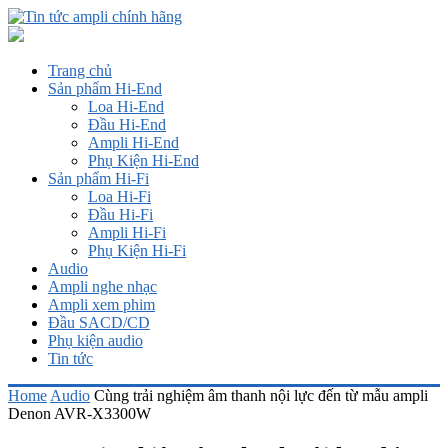
Trang chủ
Sản phẩm Hi-End
Loa Hi-End
Đầu Hi-End
Ampli Hi-End
Phụ Kiện Hi-End
Sản phẩm Hi-Fi
Loa Hi-Fi
Đầu Hi-Fi
Ampli Hi-Fi
Phụ Kiện Hi-Fi
Audio
Ampli nghe nhạc
Ampli xem phim
Đầu SACD/CD
Phụ kiện audio
Tin tức
Home
Audio
Cùng trải nghiệm âm thanh nội lực đến từ mẫu ampli
Denon AVR-X3300W