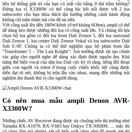
liệu hệ thống giải trí của bạn có mất cân bằng ở dải trầm không?
Đừng loa vì X3300W có thể cùng lúc kết nối được với 2 loa
subwoofer cho bạn thỏa thích tận hưởng những cảnh hành động
không chỉ mãn nhãn mà còn đã tai nữa.
Với công suất lên đến 180W/kênh (ở trở kháng 6Ohm), ampli có thể
dễ dàng kéo được những đôi loa có công suất lớn. Và chúng tôi lựa
chọn bộ loa gồm có đôi loa front Dali Zensor 5, đôi loa surround
Dali Zensor 1, loa center Dali Zensor Vokal và loa subwoofer Dali
Sub E-9F. Chúng ta có thể thử nghiệm qua bộ phim bom tấn
“Transformer 5 – The Last Knight”: Âm trường được tái tạo chính
xác giúp cho người nghe dễ dàng xác định được nguồn âm. Khả
năng thể hiện vocal của dàn loa Dali cực kỳ rõ ràng, tiếng đối thoại
giữa con người và robot ở trong cuộc chiến khốc liệt cũng được
diễn đạt rõ nét, không bị trộn lẫn vào nhau, mang đến những trải
nghiệm âm thanh thú vị cho người dùng.
Có nên mua mẫu ampli Denon AVR-
X3300W?
Những chiếc AV Receiver đang được ưa chuộng trên thị trường như
Yamaha RX-A1070, RX-V683 hay Onkyo TX-NR809, … mặc dù
có cùng tầm giá nhưng xét về hiệu suất cũng như độ mạnh mẽ thì