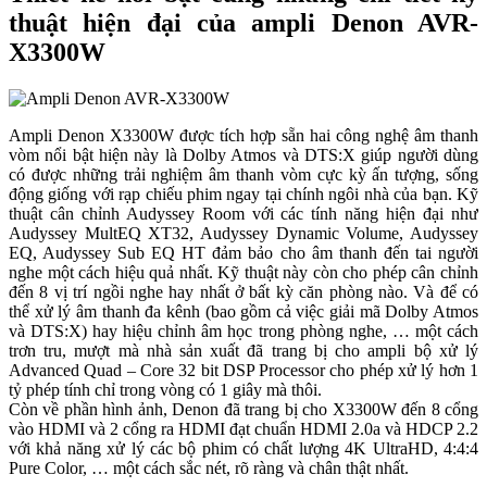
thuật hiện đại của ampli Denon AVR-
X3300W
Ampli Denon X3300W được tích hợp sẵn hai công nghệ âm thanh
vòm nổi bật hiện này là Dolby Atmos và DTS:X giúp người dùng
có được những trải nghiệm âm thanh vòm cực kỳ ấn tượng, sống
động giống với rạp chiếu phim ngay tại chính ngôi nhà của bạn. Kỹ
thuật cân chỉnh Audyssey Room với các tính năng hiện đại như
Audyssey MultEQ XT32, Audyssey Dynamic Volume, Audyssey
EQ, Audyssey Sub EQ HT đảm bảo cho âm thanh đến tai người
nghe một cách hiệu quả nhất. Kỹ thuật này còn cho phép cân chỉnh
đến 8 vị trí ngồi nghe hay nhất ở bất kỳ căn phòng nào. Và để có
thể xử lý âm thanh đa kênh (bao gồm cả việc giải mã Dolby Atmos
và DTS:X) hay hiệu chỉnh âm học trong phòng nghe, … một cách
trơn tru, mượt mà nhà sản xuất đã trang bị cho ampli bộ xử lý
Advanced Quad – Core 32 bit DSP Processor cho phép xử lý hơn 1
tỷ phép tính chỉ trong vòng có 1 giây mà thôi.
Còn về phần hình ảnh, Denon đã trang bị cho X3300W đến 8 cổng
vào HDMI và 2 cổng ra HDMI đạt chuẩn HDMI 2.0a và HDCP 2.2
với khả năng xử lý các bộ phim có chất lượng 4K UltraHD, 4:4:4
Pure Color, … một cách sắc nét, rõ ràng và chân thật nhất.