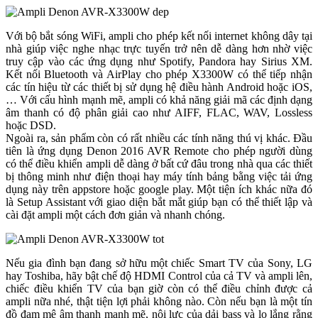
Với bộ bắt sóng WiFi, ampli cho phép kết nối internet không dây tại
nhà giúp việc nghe nhạc trực tuyến trở nên dễ dàng hơn nhờ việc
truy cập vào các ứng dụng như Spotify, Pandora hay Sirius XM.
Kết nối Bluetooth và AirPlay cho phép X3300W có thể tiếp nhận
các tín hiệu từ các thiết bị sử dụng hệ điều hành Android hoặc iOS,
… Với cấu hình mạnh mẽ, ampli có khả năng giải mã các định dạng
âm thanh có độ phân giải cao như AIFF, FLAC, WAV, Lossless
hoặc DSD.
Ngoài ra, sản phẩm còn có rất nhiều các tính năng thú vị khác. Đầu
tiên là ứng dụng Denon 2016 AVR Remote cho phép người dùng
có thể điều khiển ampli dễ dàng ở bất cứ đâu trong nhà qua các thiết
bị thông minh như điện thoại hay máy tính bảng bằng việc tải ứng
dụng này trên appstore hoặc google play. Một tiện ích khác nữa đó
là Setup Assistant với giao diện bắt mắt giúp bạn có thể thiết lập và
cài đặt ampli một cách đơn giản và nhanh chóng.
Nếu gia đình bạn đang sở hữu một chiếc Smart TV của Sony, LG
hay Toshiba, hãy bật chế độ HDMI Control của cả TV và ampli lên,
chiếc điều khiển TV của bạn giờ còn có thể điều chỉnh được cả
ampli nữa nhé, thật tiện lợi phải không nào. Còn nếu bạn là một tín
đồ đam mê âm thanh mạnh mẽ, nội lực của dải bass và lo lắng rằng