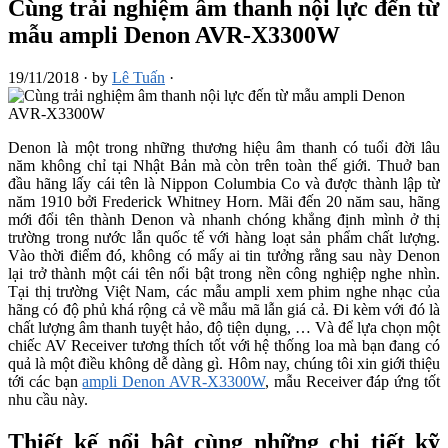
Cùng trải nghiệm âm thanh nội lực đến từ
mẫu ampli Denon AVR-X3300W
19/11/2018
·
by
Lê Tuấn
·
Denon là một trong những thương hiệu âm thanh có tuổi đời lâu
năm không chỉ tại Nhật Bản mà còn trên toàn thế giới. Thuở ban
đầu hãng lấy cái tên là Nippon Columbia Co và được thành lập từ
năm 1910 bởi Frederick Whitney Horn. Mãi đến 20 năm sau, hãng
mới đổi tên thành Denon và nhanh chóng khẳng định mình ở thị
trường trong nước lẫn quốc tế với hàng loạt sản phẩm chất lượng.
Vào thời điểm đó, không có mấy ai tin tưởng rằng sau này Denon
lại trở thành một cái tên nổi bật trong nền công nghiệp nghe nhìn.
Tại thị trường Việt Nam, các mẫu ampli xem phim nghe nhạc của
hãng có độ phủ khá rộng cả về mẫu mã lẫn giá cả. Đi kèm với đó là
chất lượng âm thanh tuyệt hảo, độ tiện dụng, … Và để lựa chọn một
chiếc AV Receiver tương thích tốt với hệ thống loa mà bạn đang có
quả là một điều không dễ dàng gì. Hôm nay, chúng tôi xin giới thiệu
tới các bạn
ampli Denon AVR-X3300W
, mẫu Receiver đáp ứng tốt
nhu cầu này.
Thiết kế nổi bật cùng những chi tiết kỹ