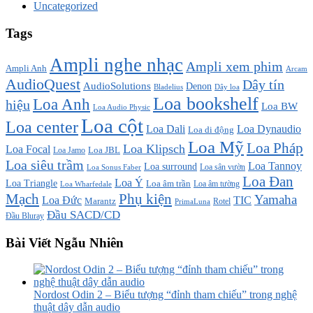
Uncategorized
Tags
Ampli nghe nhạc
Ampli xem phim
Ampli Anh
Arcam
AudioQuest
Dây tín
AudioSolutions
Denon
Bladelius
Dây loa
Loa bookshelf
Loa Anh
hiệu
Loa BW
Loa Audio Physic
Loa cột
Loa center
Loa Dali
Loa Dynaudio
Loa di động
Loa Mỹ
Loa Pháp
Loa Klipsch
Loa Focal
Loa JBL
Loa Jamo
Loa siêu trầm
Loa Tannoy
Loa surround
Loa sân vườn
Loa Sonus Faber
Loa Đan
Loa Ý
Loa Triangle
Loa âm trần
Loa âm tường
Loa Wharfedale
Mạch
Phụ kiện
Yamaha
TIC
Loa Đức
Marantz
PrimaLuna
Rotel
Đầu SACD/CD
Đầu Bluray
Bài Viết Ngẫu Nhiên
Nordost Odin 2 – Biểu tượng “đỉnh tham chiếu” trong nghệ
thuật dây dẫn audio