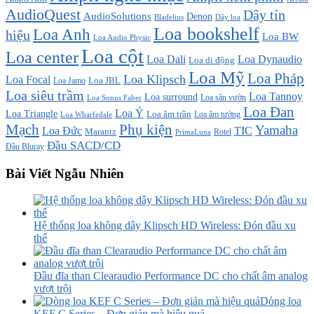
AudioQuest
Dây tín
AudioSolutions
Denon
Bladelius
Dây loa
Loa bookshelf
Loa Anh
hiệu
Loa BW
Loa Audio Physic
Loa cột
Loa center
Loa Dali
Loa Dynaudio
Loa di động
Loa Mỹ
Loa Pháp
Loa Klipsch
Loa Focal
Loa JBL
Loa Jamo
Loa siêu trầm
Loa Tannoy
Loa surround
Loa sân vườn
Loa Sonus Faber
Loa Đan
Loa Ý
Loa Triangle
Loa âm trần
Loa âm tường
Loa Wharfedale
Mạch
Phụ kiện
Yamaha
TIC
Loa Đức
Marantz
PrimaLuna
Rotel
Đầu SACD/CD
Đầu Bluray
Bài Viết Ngẫu Nhiên
Hệ thống loa không dây Klipsch HD Wireless: Đón đầu xu
thế
Đầu đĩa than Clearaudio Performance DC cho chất âm analog
vượt trội
Dòng loa
KEF C Series – Đơn giản mà hiệu quả