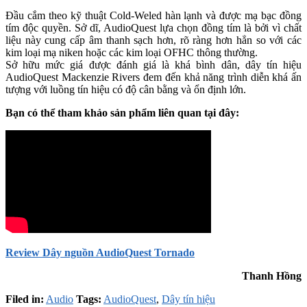
Đầu cắm theo kỹ thuật Cold-Weled hàn lạnh và được mạ bạc đồng
tím độc quyền. Sở dĩ, AudioQuest lựa chọn đồng tím là bởi vì chất
liệu này cung cấp âm thanh sạch hơn, rõ ràng hơn hẳn so với các
kim loại mạ niken hoặc các kim loại OFHC thông thường.
Sở hữu mức giá được đánh giá là khá bình dân, dây tín hiệu
AudioQuest Mackenzie Rivers đem đến khả năng trình diễn khá ấn
tượng với luồng tín hiệu có độ cân bằng và ổn định lớn.
Bạn có thể tham khảo sản phẩm liên quan tại đây:
Review Dây nguồn AudioQuest Tornado
Thanh Hồng
Filed in:
Audio
Tags:
AudioQuest
,
Dây tín hiệu