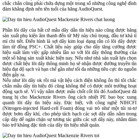
chắc chắn cũng phải chứa đựng một trong số những công nghệ đình
đám khẳng định nên tên tuổi của hãng AudioQuest.
Phần lõi dây của bất cứ mẫu dây dẫn tín hiệu nào cũng được hãng
sản xuất phụ kiện âm thanh đến từ Mỹ này chú trọng, đầu tư khá tỉ
mỉ chi tiết. Điển hình là sợi dây kim loại dạng rắn có lõi dây được
làm từ đồng PSC+. Chất liệu này giúp cho dây tăng cường được
hiệu suất làm việc gấp nhiều lần so với lõi dây thông thường của
một số hãng sản xuất khác hiện nay. Nếu như nhà sản xuất lựa chọn
được chất liệu lõi dây thông minh họ sẽ nhận được đường truyền tín
hiệu đạt độ sạch và hạn chế gần như tối đa những tiêu cực do nguồn
điện gây ra.
Nếu như lõi dây ok rồi mà vật liệu cách điện không ổn thì tôi chắc
chắn mẫu dây tín hiệu đó cũng không thể có được môi trường hoạt
động sạch sẽ. Vì vậy nắm được mấu chốt cốt lõi đó AudioQuest đã
trang bị cho Mackenzie Rivers ống cách nhiệt PE bao bọc xung
quanh lõi dây tín hiệu này. Đặc biệt, với công nghệ NIHCFI
(Nitrogen-injected Hard-cell Foam) đóng vai trò như một túi ni-tơ
được bơm đầy khí, cho phép tách bạch các sợi dây dẫn nằm trong
cáp dây để ngăn chặn sự tương tác giữa các sợi dây này, nhằm đảm
bảo trở kháng đặc tính của dây tín hiệu nhất quán.