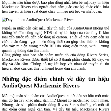
Một màu nâu trầm được bao phủ đồng nhất trên bề mặt dây tín hiệu
Mackenzie Rivers cho người chơi cảm giác cực kỳ chắc chắn hứa
hẹn truyền tải hiệu suất dòng chảy tín hiệu nội lực và nhất quán.
Ngoài ra nhắc đến các mẫu dây tín hiệu của AudioQuest không thể
không kể đến công nghệ NDS có sự kết hợp của các tầng lá kim
loại xếp trước rồi đến các tầng lá carbon. Thiết kế này đem đến sự
chắc chắn đáng ngạc nhiên đồng thời còn giúp cho thiết bị không
còn xảy ra hiện tượng nhiễu RFI do sóng điện thoại, wifi… xung
quanh hệ thống dàn âm thanh.
Cũng giống như bao sản phẩm trước đó của dòng Rivers Series,
Mackenzie Rivers được thiết kế có 3 thành phần chính: lõi dây, vỏ
dây và đầu cắm. Chúng hỗ trợ kết hợp với nhau để truyền tải tín
hiệu analog của các thiết bị hiend trong dàn âm thanh.
Những đặc điểm chính về dây tín hiệu
AudioQuest Mackenzie Rivers
Mỗi một mẫu sản phẩm của AudioQuest ra đời đều sở hữu một mức
giá, độ tin cậy khác nhau gần như không có model nào giống nhau.
Nhưng các sản phẩm thuộc dòng Rivers Series thường có một số
đặc điểm công nghệ căn bản. Và dây tín hiệu Mackenzie Rivers