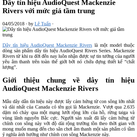
Dây tín hiệu AudioQuest Mackenzie
Rivers với mức giá tầm trung
04/05/2018
·
by
Lê Tuấn
·
Dây tín hiệu AudioQuest Mackenzie Rivers
là một model thuộc
dòng sản phẩm dây tín hiệu AudioQuest Rivers Series. Mackenzie
Rivers từ khi ra đời đến nay luôn nhận được sự tin tưởng của người
yêu âm thanh trên toàn thế giới bởi nó chứa đựng thiết kế “chất
lượng”.
Giới thiệu chung về dây tín hiệu
AudioQuest Mackenzie Rivers
Mẫu dây dẫn tín hiệu này được lấy cảm hứng từ con sông lớn nhất
và dài nhất của Canada có tên gọi là Mackenzie. Vượt qua 2.635
dặm nó chảy qua một mạng lưới rộng lớn của hồ, rừng taiga và
vùng lãnh nguyên Bắc cực. Người sản xuất đã lấy cảm hứng từ
chính con sông này với độ dài rộng trường tồn theo thời gian với
mong muốn mang đến cho sân chơi âm thanh một sản phẩm có tầm
ý nghĩa ảnh hưởng như chính con sông Mackenzie này.