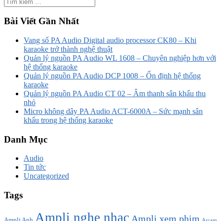
Bài Viết Gần Nhất
Vang số PA Audio Digital audio processor CK80 – Khi
karaoke trở thành nghệ thuật
Quản lý nguồn PA Audio WL 1608 – Chuyên nghiệp hơn với
hệ thống karaoke
Quản lý nguồn PA Audio DCP 1008 – Ổn định hệ thống
karaoke
Quản lý nguồn PA Audio CT 02 – Âm thanh sân khấu thu
nhỏ
Micro không dây PA Audio ACT-6000A – Sức mạnh sân
khấu trong hệ thống karaoke
Danh Mục
Audio
Tin tức
Uncategorized
Tags
Ampli nghe nhạc
Ampli xem phim
Ampli Anh
Arcam