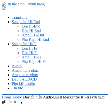
Trang chủ
Sản phẩm Hi-End
Loa Hi-End
Đầu Hi-End
Ampli Hi-End
Phụ Kiện Hi-End
Sản phẩm Hi-Fi
Loa Hi-Fi
Đầu Hi-Fi
Ampli Hi-Fi
Phụ Kiện Hi-Fi
Audio
Ampli nghe nhạc
Ampli xem phim
Đầu SACD/CD
Phụ kiện audio
Tin tức
Home
Audio
Dây tín hiệu AudioQuest Mackenzie Rivers với mức
giá tầm trung