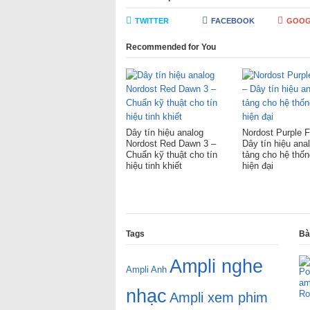
TWITTER
FACEBOOK
GOOG
Recommended for You
Dây tín hiệu analog
Nordost Purple F
Nordost Red Dawn 3 –
Dây tín hiệu ana
Chuẩn kỹ thuật cho tín
tảng cho hệ thống
hiệu tinh khiết
hiện đại
Tags
Bà
Ampli nghe
Ampli Anh
nhạc
Ampli xem phim