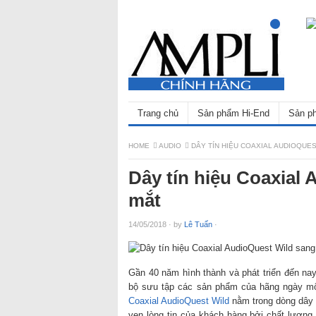
Trang chủ
Sản phẩm Hi-End
Sản ph
HOME
AUDIO
DÂY TÍN HIỆU COAXIAL AUDIOQUE
Dây tín hiệu Coaxial 
mắt
14/05/2018
·
by
Lê Tuấn
·
Gần 40 năm hình thành và phát triển đến na
bộ sưu tập các sản phẩm của hãng ngày mộ
Coaxial AudioQuest Wild
nằm trong dòng dây t
vẹn lòng tin của khách hàng bởi chất lượng 