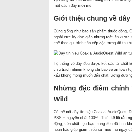
một cách đầy mới mẻ.
Giới thiệu chung về dây
Cũng giống như bao sản phẩm thuộc dòng, Co
ngoài cực kỳ đơn giản nhưng toát lên được 
chẽ theo qui trình sắp xếp đặc trưng đã thu 
Hệ thống vỏ dây đều được kết cấu từ chất 
chịu trách nhiệm không chỉ bảo vệ an toàn t
xấu không mong muốn đến chất lượng đường t
Những đặc điểm chính v
Wild
Có thể nói dây tín hiệu Coaxial AudioQuest 
PSS + nguyên chất 100%. Thiết kế lõi rắn ng
động, còn chất liệu bạc mang đến độ tinh kh
hoàn hảo giúp giảm thiểu sự méo mó ngay cả 