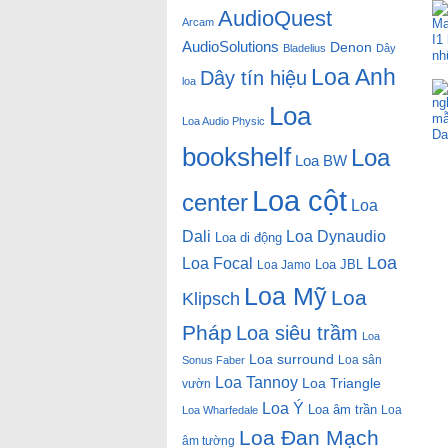
AudioQuest
Arcam
AudioSolutions
Denon
Bladelius
Dây
Loa Anh
Dây tín hiệu
loa
Loa
Loa Audio Physic
bookshelf
Loa
Loa BW
Loa cột
center
Loa
Dali
Loa Dynaudio
Loa di động
Loa
Loa Focal
Loa JBL
Loa Jamo
Loa Mỹ
Loa
Klipsch
Pháp
Loa siêu trầm
Loa
Loa surround
Loa sân
Sonus Faber
Loa Tannoy
Loa Triangle
vườn
Loa Ý
Loa âm trần
Loa
Loa Wharfedale
Loa Đan Mạch
âm tường