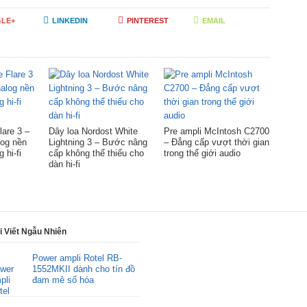
LE+
LINKEDIN
PINTEREST
EMAIL
lare 3 –
Dây loa Nordost White
Pre ampli McIntosh C2700
log nền
Lightning 3 – Bước nâng
– Đẳng cấp vượt thời gian
 hi-fi
cấp không thể thiếu cho
trong thế giới audio
dàn hi-fi
i Viết Ngẫu Nhiên
Power ampli Rotel RB-
1552MKII dành cho tín đồ
đam mê số hóa