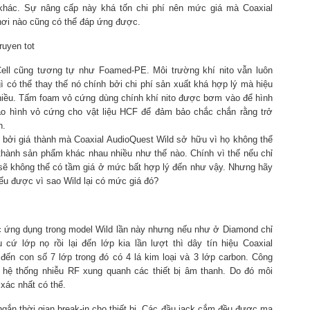
khác. Sự nâng cấp này khá tốn chi phí nên mức giá mà Coaxial
hơi nào cũng có thể đáp ứng được.
-Cell cũng tương tự như Foamed-PE. Môi trường khí nito vẫn luôn
 có thể thay thế nó chính bởi chi phí sản xuất khá hợp lý mà hiệu
nhiều. Tấm foam vỏ cứng dùng chính khí nito được bơm vào để hình
tạo hình vỏ cứng cho vật liệu HCF để đảm bảo chắc chắn rằng trở
n.
 bởi giá thành mà Coaxial AudioQuest Wild sở hữu vì họ không thể
thành sản phẩm khác nhau nhiều như thế nào. Chính vì thế nếu chỉ
 sẽ không thể có tầm giá ở mức bất hợp lý đến như vậy. Nhưng hãy
 hiểu được vì sao Wild lại có mức giá đó?
c ứng dụng trong model Wild lần này nhưng nếu như ở Diamond chỉ
ứ lớp nọ rồi lại đến lớp kia lần lượt thì dây tín hiệu Coaxial
đến con số 7 lớp trong đó có 4 lá kim loại và 3 lớp carbon. Công
hệ thống nhiễu RF xung quanh các thiết bị âm thanh. Do đó môi
xác nhất có thể.
ngắn thời gian break-in cho thiết bị. Các đầu jack cắm đều được mạ