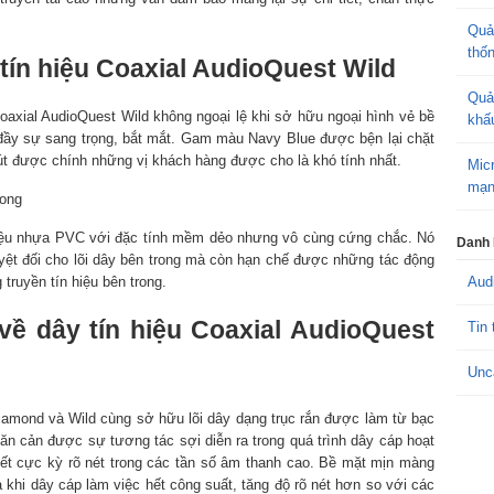
Quả
thố
 tín hiệu Coaxial AudioQuest Wild
Quả
axial AudioQuest Wild không ngoại lệ khi sở hữu ngoại hình vẻ bề
khấ
đầy sự sang trọng, bắt mắt. Gam màu Navy Blue được bện lại chặt
hút được chính những vị khách hàng được cho là khó tính nhất.
Mic
mạn
liệu nhựa PVC với đặc tính mềm dẻo nhưng vô cùng cứng chắc. Nó
Danh
uyệt đối cho lõi dây bên trong mà còn hạn chế được những tác động
ruyền tín hiệu bên trong.
Aud
ề dây tín hiệu Coaxial AudioQuest
Tin 
Unc
Diamond và Wild cùng sở hữu lõi dây dạng trục rắn được làm từ bạc
ăn cản được sự tương tác sợi diễn ra trong quá trình dây cáp hoạt
iết cực kỳ rõ nét trong các tần số âm thanh cao. Bề mặt mịn màng
khi dây cáp làm việc hết công suất, tăng độ rõ nét hơn so với các