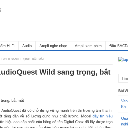
ẩm Hi-Fi
Audio
Ampli nghe nhạc
Ampli xem phim
Đầu SACD
ST WILD SANG TRỌNG, BẮT MẮT
AudioQuest Wild sang trọng, bắt
Bài V
Van
Khi 
y AudioQuest đã có chỗ đứng vững mạnh trên thị trường âm thanh,
t tăng dần về số lượng cũng như chất lượng. Model
dây tín hiệu
Quả
ín hiệu cao cấp nhất của hãng có tên Digital Coax đã lấy được trọn
ngh
truyền tải cao nhưng vẫn đảm bảo mang lại sự chi tiết, chân thực