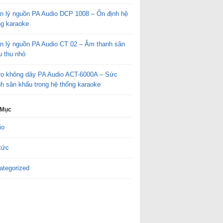
n lý nguồn PA Audio DCP 1008 – Ổn định hệ
ng karaoke
n lý nguồn PA Audio CT 02 – Âm thanh sân
u thu nhỏ
ro không dây PA Audio ACT-6000A – Sức
h sân khấu trong hệ thống karaoke
 Mục
io
tức
ategorized