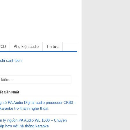
/CD
Phụ kiện audio
Tin tức
iết Gần Nhất
g số PA Audio Digital audio processor CK80 –
karaoke trở thành nghệ thuật
n lý nguồn PA Audio WL 1608 – Chuyên
iệp hơn với hệ thống karaoke