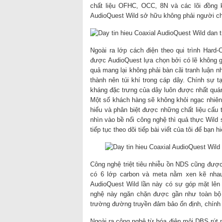
chất liệu OFHC, OCC, 8N và các lõi đồng 
AudioQuest Wild sở hữu không phải người c
Ngoài ra lớp cách điện theo qui trình Hard
được AudioQuest lựa chọn bởi có lẽ không gì
quả mang lại không phải bàn cãi tranh luận 
thành nên túi khí trong cáp dây. Chính sự 
kháng đặc trưng của dây luôn được nhất quá
Một số khách hàng sẽ không khỏi ngạc nhiên
hiểu và phân biệt được những chất liệu cấu 
nhìn vào bề nổi công nghệ thì quả thực Wild
tiếp tục theo dõi tiếp bài viết của tôi để bạn
Công nghệ triệt tiêu nhiễu ồn NDS cũng đượ
có 6 lớp carbon và meta nằm xen kẽ nhau c
AudioQuest Wild lần này có sự góp mặt lên 
nghệ này ngăn chặn được gần như toàn bộ 
trường đường truyền đảm bảo ổn định, chính 
Ngoài ra công nghệ từ hóa điện môi DBS rút 