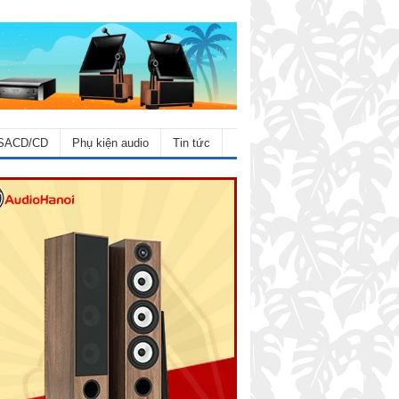
SACD/CD
Phụ kiện audio
Tin tức