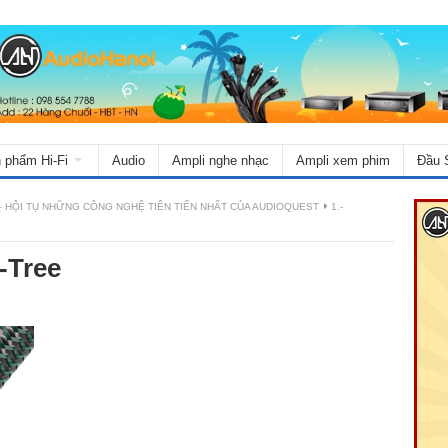
 phẩm Hi-Fi
Audio
Ampli nghe nhạc
Ampli xem phim
Đầu 
 HỘI TỤ NHỮNG CÔNG NGHỆ TIÊN TIẾN NHẤT CỦA AUDIOQUEST
1.-
-Tree