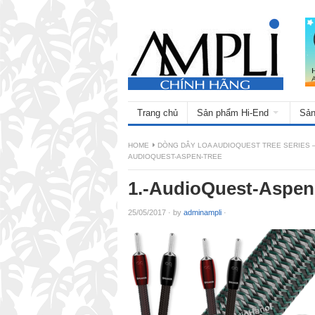
Trang chủ
Sản phẩm Hi-End
Sản
HOME
DÒNG DÂY LOA AUDIOQUEST TREE SERIES –
AUDIOQUEST-ASPEN-TREE
1.-AudioQuest-Aspen
25/05/2017
·
by
adminampli
·