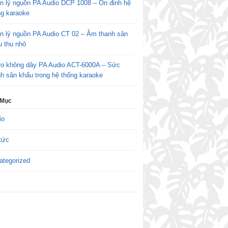
n lý nguồn PA Audio DCP 1008 – Ổn định hệ
ng karaoke
n lý nguồn PA Audio CT 02 – Âm thanh sân
u thu nhỏ
ro không dây PA Audio ACT-6000A – Sức
h sân khấu trong hệ thống karaoke
 Mục
io
tức
ategorized