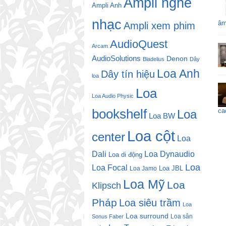
Ampli nghe
Ampli Anh
nhạc
âm
Ampli xem phim
AudioQuest
Arcam
AudioSolutions
Denon
Bladelius
Dây
Loa Anh
Dây tín hiệu
loa
Loa
Loa Audio Physic
bookshelf
ca
Loa
Loa BW
Loa cột
center
Loa
Dali
Loa Dynaudio
Loa di động
Loa
Loa Focal
Loa JBL
Loa Jamo
Loa Mỹ
Loa
Klipsch
Pháp
Loa siêu trầm
Loa
Loa surround
Loa sân
Sonus Faber