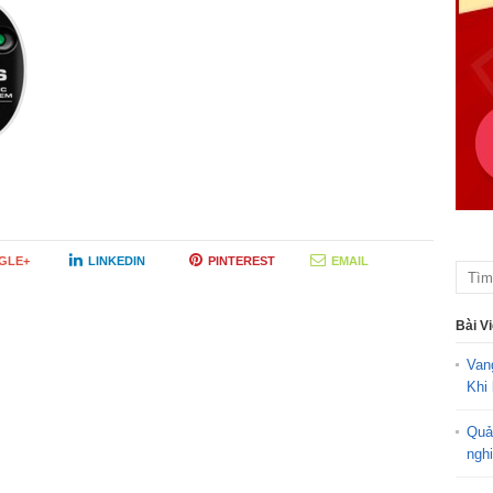
GLE+
LINKEDIN
PINTEREST
EMAIL
Bài V
Van
Khi 
Quả
ngh