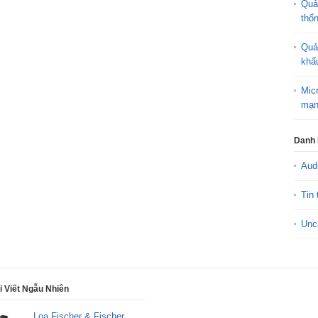
Quả
thố
Quả
khấ
Mic
mạn
Danh
Aud
Tin 
Unc
i Viết Ngẫu Nhiên
Loa Fischer & Fischer