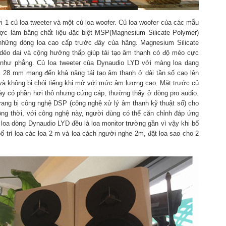
 1 củ loa tweeter và một củ loa woofer. Củ loa woofer của các mẫu
c làm bằng chất liệu đặc biệt MSP(Magnesium Silicate Polymer)
hững dòng loa cao cấp trước đây của hãng. Magnesium Silicate
, dẻo dai và cộng hưởng thấp giúp tái tạo âm thanh có độ méo cực
n như phẳng. Củ loa tweeter của Dynaudio LYD với màng loa dạng
 28 mm mang đến khả năng tái tạo âm thanh ở dải tần số cao lên
n và không bị chói tiếng khi mở với mức âm lượng cao. Mặt trước củ
 dày có phần hơi thô nhưng cứng cáp, thường thấy ở dòng pro audio.
ang bị công nghệ DSP (công nghệ xử lý âm thanh kỹ thuật số) cho
ồng thời, với công nghệ này, người dùng có thể căn chỉnh đáp ứng
 loa dòng Dynaudio LYD đều là loa monitor trường gần vì vậy khi bố
ố trí loa các loa 2 m và loa cách người nghe 2m, đặt loa sao cho 2