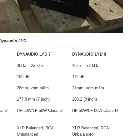
 Dynaudio LYD
DYNAUDIO LYD 7
DYNAUDIO LYD 8
45Hz – 22 kHz
45Hz – 22 kHz
109 dB
112 dB
28mm, vòm mềm
28mm, vòm mềm
177.8 mm (7 inch)
203.2 (8 inch)
ss-D
HF 50W/LF 50W Class-D
HF 50W/LF 80W Class-D
XLR Balanced, RCA
XLR Balanced, RCA
Unbalanced
Unbalanced