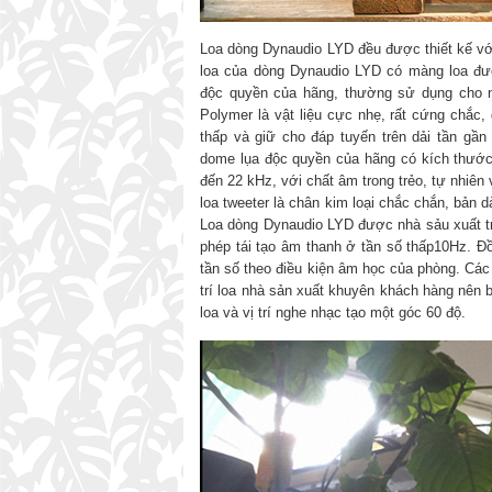
Loa dòng Dynaudio LYD đều được thiết kế với
loa của dòng Dynaudio LYD có màng loa đượ
độc quyền của hãng, thường sử dụng cho n
Polymer là vật liệu cực nhẹ, rất cứng chắc
thấp và giữ cho đáp tuyến trên dải tần gầ
dome lụa độc quyền của hãng có kích thước
đến 22 kHz, với chất âm trong trẻo, tự nhiê
loa tweeter là chân kim loại chắc chắn, bản
Loa dòng Dynaudio LYD được nhà sảu xuất tr
phép tái tạo âm thanh ở tần số thấp10Hz. Đ
tần số theo điều kiện âm học của phòng. Các
trí loa nhà sản xuất khuyên khách hàng nên b
loa và vị trí nghe nhạc tạo một góc 60 độ.