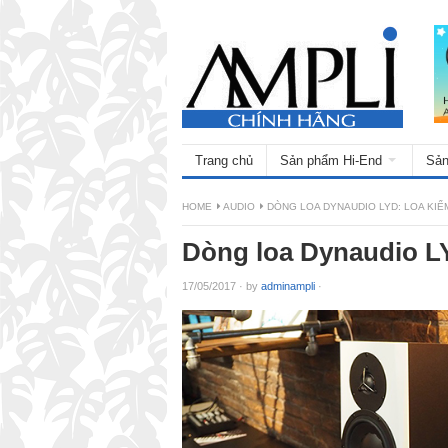
Trang chủ
Sản phẩm Hi-End
Sản
HOME
AUDIO
DÒNG LOA DYNAUDIO LYD: LOA KIỂ
Dòng loa Dynaudio LY
17/05/2017
·
by
adminampli
·