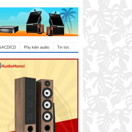
SACD/CD
Phụ kiện audio
Tin tức