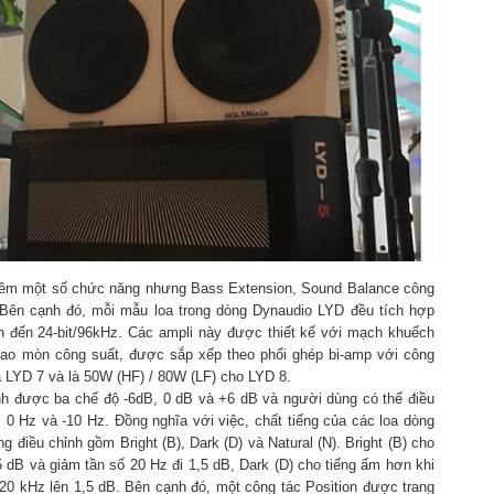
hêm một số chức năng nhưng Bass Extension, Sound Balance công
n. Bên cạnh đó, mỗi mẫu loa trong dòng Dynaudio LYD đều tích hợp
ên đến 24-bit/96kHz. Các ampli này được thiết kế với mạch khuếch
 hao mòn công suất, được sắp xếp theo phối ghép bi-amp với công
à LYD 7 và là 50W (HF) / 80W (LF) cho LYD 8.
nh được ba chế độ -6dB, 0 dB và +6 dB và người dùng có thể điều
0 Hz và -10 Hz. Đồng nghĩa với việc, chất tiếng của các loa dòng
điều chỉnh gồm Bright (B), Dark (D) và Natural (N). Bright (B) cho
5 dB và giảm tần số 20 Hz đi 1,5 dB, Dark (D) cho tiếng ấm hơn khi
 20 kHz lên 1,5 dB. Bên cạnh đó, một công tác Position được trang