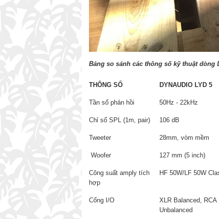
Bảng so sánh các thông số kỹ thuật dòng
THÔNG SỐ
DYNAUDIO LYD 5
Tần số phản hồi
50Hz - 22kHz
Chỉ số SPL (1m, pair)
106 dB
Tweeter
28mm, vòm mềm
Woofer
127 mm (5 inch)
Công suất amply tích
HF 50W/LF 50W Cla
hợp
Cổng I/O
XLR Balanced, RCA
Unbalanced