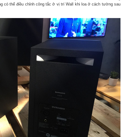
 có thể điều chỉnh công tắc ở vị trí Wall khi loa ở cách tường sau