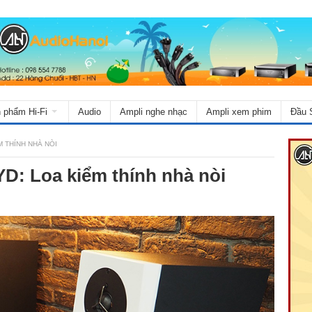
 phẩm Hi-Fi
Audio
Ampli nghe nhạc
Ampli xem phim
Đầu 
M THÍNH NHÀ NÒI
D: Loa kiểm thính nhà nòi