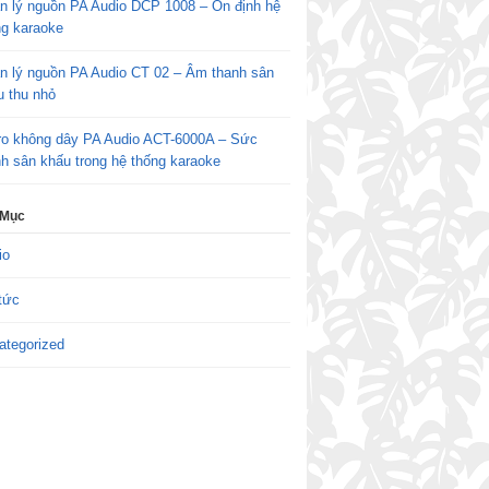
n lý nguồn PA Audio DCP 1008 – Ổn định hệ
ng karaoke
n lý nguồn PA Audio CT 02 – Âm thanh sân
u thu nhỏ
ro không dây PA Audio ACT-6000A – Sức
h sân khấu trong hệ thống karaoke
 Mục
io
tức
ategorized