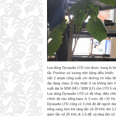
Loa dòng Dynaudio LYD còn được trang bị t
tắc Position và tuning trên bảng điều khiể
sẵn 2 ampli công suất với đường tín hiệu l
đại dạng class D tỏa nhiệt ít và không làm
suất đạt là 50W (HF) / 50W (LF) cho LYD 5 v
Loa dòng Dynaudio LYD có độ nhạy điều chỉ
chỉnh độ sâu tiếng bass ở 3 mức độ +10 Hz, 
Dynaudio LYD cũng có 3 chế độ để người dùng 
tiếng sáng hơn khi tăng tần số 20 kHz lên 1,
giảm tần số 20 kHz đi 1,5 dB và tăng tần số