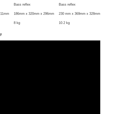
Bass reflex
Bass reflex
211mm
186mm x 320mm x 296mm
230 mm x 369mm x 328mm
8 kg
10.2 kg
ây