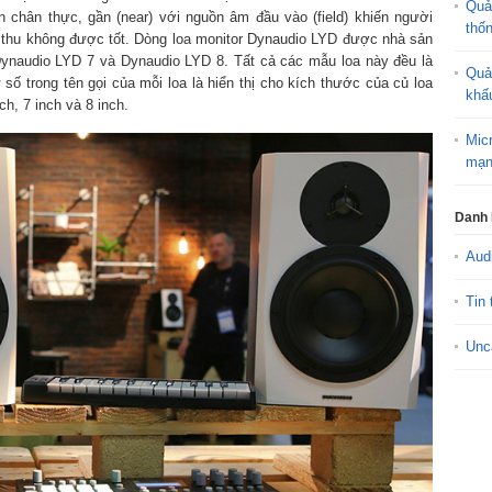
Quả
n chân thực, gần (near) với nguồn âm đầu vào (field) khiến người
thố
 thu không được tốt. Dòng loa monitor Dynaudio LYD được nhà sản
Dynaudio LYD 7 và Dynaudio LYD 8. Tất cả các mẫu loa này đều là
Quả
 số trong tên gọi của mỗi loa là hiển thị cho kích thước của củ loa
khấ
ch, 7 inch và 8 inch.
Mic
mạn
Danh
Aud
Tin 
Unc