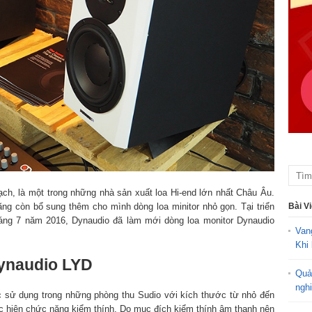
ạch, là một trong những nhà sản xuất loa Hi-end lớn nhất Châu Âu.
Bài V
ng còn bổ sung thêm cho mình dòng loa minitor nhỏ gọn. Tại triển
háng 7 năm 2016, Dynaudio đã làm mới dòng loa monitor Dynaudio
Van
.
Khi 
Dynaudio LYD
Quả
ngh
 sử dụng trong những phòng thu Sudio với kích thước từ nhỏ đến
ực hiện chức năng kiểm thính. Do mục đích kiểm thính âm thanh nên