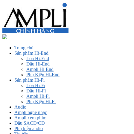
Trang chủ
Sản phẩm Hi-End
Loa Hi-End
Đầu Hi-End
Ampli Hi-End
Phụ Kiện Hi-End
Sản phẩm Hi-Fi
Loa Hi-Fi
Đầu Hi-Fi
Ampli Hi-Fi
Phụ Kiện Hi-Fi
Audio
Ampli nghe nhạc
Ampli xem phim
Đầu SACD/CD
Phụ kiện audio
Tin tức