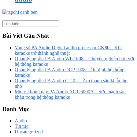
Bài Viết Gần Nhất
Vang số PA Audio Digital audio processor CK80 – Khi
karaoke trở thành nghệ thuật
Quản lý nguồn PA Audio WL 1608 – Chuyên nghiệp hơn với
hệ thống karaoke
Quản lý nguồn PA Audio DCP 1008 – Ổn định hệ thống
karaoke
Quản lý nguồn PA Audio CT 02 – Âm thanh sân khấu thu
nhỏ
Micro không dây PA Audio ACT-6000A – Sức mạnh sân
khấu trong hệ thống karaoke
Danh Mục
Audio
Tin tức
Uncategorized