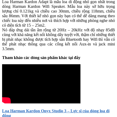
Loa Harman Kardon Adapt là mẫu loa di động nhỏ gọn nhất trong
dòng Harman Kardon Wifi Speaker. Mẫu loa này sở hữu trọng
lượng chỉ 0.121kg và chiều cao 30mm, chiều rộng 118mm, chiều
sâu 86mm. Với thiết kế nhỏ gọn này bạn có thể dễ dàng mang theo
chiếc loa này đến nhiều nơi và thích hợp với những phòng nghe nhỏ
có diện tích từ 15 – 25m2.
Nó đáp ứng dải tần âm rộng từ 20Hz – 20kHz với độ nhạy 85dB
cùng với khả năng kết nối không dây tuyệt vời, thậm chí những thiết
bị phát nhạc không được tích hợp sẵn Bluetooth hay Wifi thì vẫn có
thể phát nhạc thông qua các cổng kết nối Aux-in và jack mini
3.5mm.
Tham khảo các dòng sản phẩm khác tại đây
Loa Harman Kardon Onyx Studio 3 – Lực sĩ của dòng loa di
động