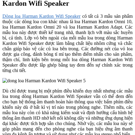
Kardon Wifi Speaker
Dòng loa Harman Kardon Wifi Speaker
có tất cả 3 mẫu sản phẩm
thuộc các dòng loa con khác nhau là loa Harman Kardon Omni 10,
loa Harman Kardon Omni 20 và loa Harman Kardon Adapt. Các
mẫu loa này được thiết kế trang nhã, thanh lịch với màu sắc huyền
bí, cá tính. Lớp vỏ bên ngoài của mỗi mẫu loa trong dòng Harman
Kardon Wifi Speaker được làm bằng chất liệu nhôm cứng và chắc
chắn giúp bảo vệ các củ loa bên trong. Các đường nét của vỏ loa
được gia công, đánh bóng tỉ mỉ tạo thêm điểm nhấn cho sản phẩm,
thậm chí, linh kiện bên trong mỗi loa dòng Harman Kardon Wifi
Speaker đều được lắp ghép bằng tay đem đến sự chính xác trong
từng chi tiết.
Dù chỉ được trang bị một phím điều khiển duy nhất nhưng các mẫu
loa trong dòng Harman Kardon Wifi Speaker vẫn có thể đem đến
cho bạn hệ thống âm thanh hoàn hảo thông qua việc bấm phím điều
khiển này dù ở bất kì vị trí nào trong phòng nghe. Thêm nữa, các
mẫu loa này còn có khả năng kiểm soát và định hướng cấu hình hệ
thống âm thanh HD nhờ kết nối không dây và những ứng dụng hiện
đại khác được tích hợp sẵn cho chúng. Nhờ vậy, các mẫu loa này sẽ
góp phần mang đến cho phòng nghe của bạn hiệu ứng âm thanh
vòm đa kênh ấn tượng và sử dụng như các mẫu loa stereo phổ biến.