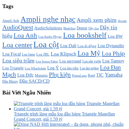
Tags
Ampli nghe nhạc
Ampli xem phim
Ampli Anh
Arcam
AudioQuest
Dây tín
AudioSolutions
Denon
Bladelius
Dây loa
Loa bookshelf
Loa Anh
hiệu
Loa BW
Loa Audio Physic
Loa cột
Loa center
Loa Dali
Loa Dynaudio
Loa di động
Loa Mỹ
Loa Pháp
Loa Klipsch
Loa Focal
Loa JBL
Loa Jamo
Loa siêu trầm
Loa Tannoy
Loa surround
Loa sân vườn
Loa Sonus Faber
Loa Đan
Loa Ý
Loa Triangle
Loa âm trần
Loa âm tường
Loa Wharfedale
Mạch
Phụ kiện
Yamaha
TIC
Loa Đức
Marantz
PrimaLuna
Rotel
Đầu SACD/CD
Đầu Bluray
Bài Viết Ngẫu Nhiên
Triangle trình làng mẫu loa đầu bảng Triangle Magellan
Grand Concert, giá 1.59 tỷ