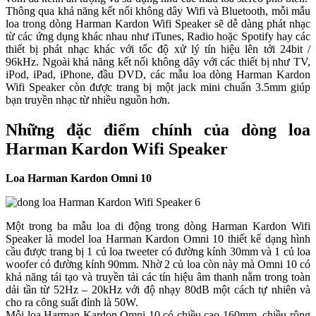
Thông qua khả năng kết nối không dây Wifi và Bluetooth, mỗi mẫu
loa trong dòng Harman Kardon Wifi Speaker sẽ dễ dàng phát nhạc
từ các ứng dụng khác nhau như iTunes, Radio hoặc Spotify hay các
thiết bị phát nhạc khác với tốc độ xử lý tín hiệu lên tới 24bit /
96kHz. Ngoài khả năng kết nối không dây với các thiết bị như TV,
iPod, iPad, iPhone, đầu DVD, các mẫu loa dòng Harman Kardon
Wifi Speaker còn được trang bị một jack mini chuẩn 3.5mm giúp
bạn truyền nhạc từ nhiều nguồn hơn.
Những đặc điểm chính của dòng loa
Harman Kardon Wifi Speaker
Loa Harman Kardon Omni 10
Một trong ba mẫu loa di động trong dòng Harman Kardon Wifi
Speaker là model loa Harman Kardon Omni 10 thiết kế dạng hình
cầu được trang bị 1 củ loa tweeter có đường kính 30mm và 1 củ loa
woofer có đường kính 90mm. Nhờ 2 củ loa còn này mà Omni 10 có
khả năng tái tạo và truyền tải các tín hiệu âm thanh nằm trong toàn
dải tần từ 52Hz – 20kHz với độ nhạy 80dB một cách tự nhiên và
cho ra công suất đỉnh là 50W.
Mỗi loa Harman Kardon Omni 10 có chiều cao 160mm, chiều rộng