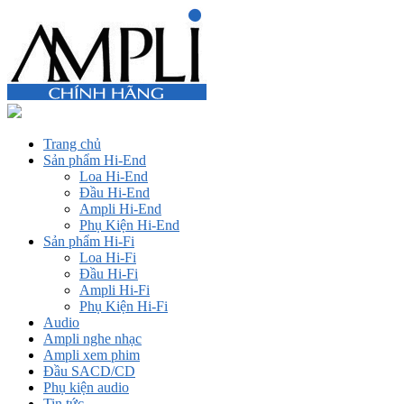
Trang chủ
Sản phẩm Hi-End
Loa Hi-End
Đầu Hi-End
Ampli Hi-End
Phụ Kiện Hi-End
Sản phẩm Hi-Fi
Loa Hi-Fi
Đầu Hi-Fi
Ampli Hi-Fi
Phụ Kiện Hi-Fi
Audio
Ampli nghe nhạc
Ampli xem phim
Đầu SACD/CD
Phụ kiện audio
Tin tức