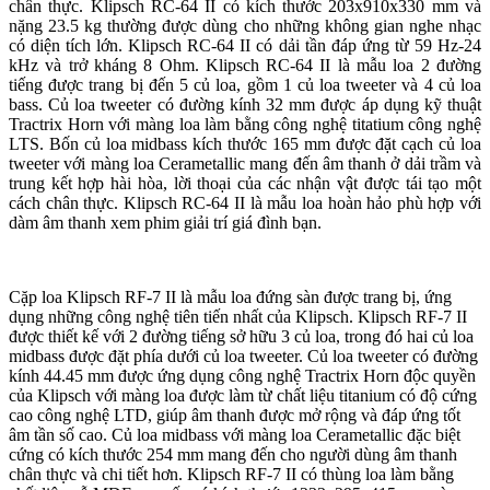
chân thực. Klipsch RC-64 II có kích thước 203x910x330 mm và
nặng 23.5 kg thường được dùng cho những không gian nghe nhạc
có diện tích lớn. Klipsch RC-64 II có dải tần đáp ứng từ 59 Hz-24
kHz và trở kháng 8 Ohm. Klipsch RC-64 II là mẫu loa 2 đường
tiếng được trang bị đến 5 củ loa, gồm 1 củ loa tweeter và 4 củ loa
bass. Củ loa tweeter có đường kính 32 mm được áp dụng kỹ thuật
Tractrix Horn với màng loa làm bằng công nghệ titatium công nghệ
LTS. Bốn củ loa midbass kích thước 165 mm được đặt cạch củ loa
tweeter với màng loa Cerametallic mang đến âm thanh ở dải trầm và
trung kết hợp hài hòa, lời thoại của các nhận vật được tái tạo một
cách chân thực. Klipsch RC-64 II là mẫu loa hoàn hảo phù hợp với
dàm âm thanh xem phim giải trí giá đình bạn.
Cặp loa Klipsch RF-7 II là mẫu loa đứng sàn được trang bị, ứng
dụng những công nghệ tiên tiến nhất của Klipsch. Klipsch RF-7 II
được thiết kế với 2 đường tiếng sở hữu 3 củ loa, trong đó hai củ loa
midbass được đặt phía dưới củ loa tweeter. Củ loa tweeter có đường
kính 44.45 mm được ứng dụng công nghệ Tractrix Horn độc quyền
của Klipsch với màng loa được làm từ chất liệu titanium có độ cứng
cao công nghệ LTD, giúp âm thanh được mở rộng và đáp ứng tốt
âm tần số cao. Củ loa midbass với màng loa Cerametallic đặc biệt
cứng có kích thước 254 mm mang đến cho người dùng âm thanh
chân thực và chi tiết hơn. Klipsch RF-7 II có thùng loa làm bằng