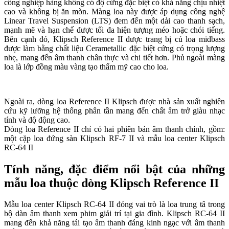
công nghiệp hàng không có độ cứng đặc biệt có khả năng chịu nhiệt
cao và không bị ăn mòn. Màng loa này được áp dụng công nghệ
Linear Travel Suspension (LTS) đem đến một dải cao thanh sạch,
mạnh mẽ và hạn chế được tối đa hiện tượng méo hoặc chói tiếng.
Bên cạnh đó, Klipsch Reference II được trang bị củ loa midbass
được làm bằng chất liệu Cerametallic đặc biệt cứng có trọng lượng
nhẹ, mang đến âm thanh chân thực và chi tiết hơn. Phủ ngoài màng
loa là lớp đồng màu vàng tạo thẩm mỹ cao cho loa.
Ngoài ra, dòng loa Reference II Klipsch được nhà sản xuất nghiên
cứu kỹ lưỡng hệ thống phân tần mang đến chất âm trở giàu nhạc
tính và độ động cao.
Dòng loa Reference II chỉ có hai phiên bản âm thanh chính, gồm:
một cặp loa đứng sàn Klipsch RF-7 II và mẫu loa center Klipsch
RC-64 II
Tính năng, đặc điểm nổi bật của những
mẫu loa thuộc dòng Klipsch Reference II
Mẫu loa center Klipsch RC-64 II đóng vai trò là loa trung tâ trong
bộ dàn âm thanh xem phim giải trí tại gia đình. Klipsch RC-64 II
mang đến khả năng tái tạo âm thanh đáng kinh ngạc với âm thanh