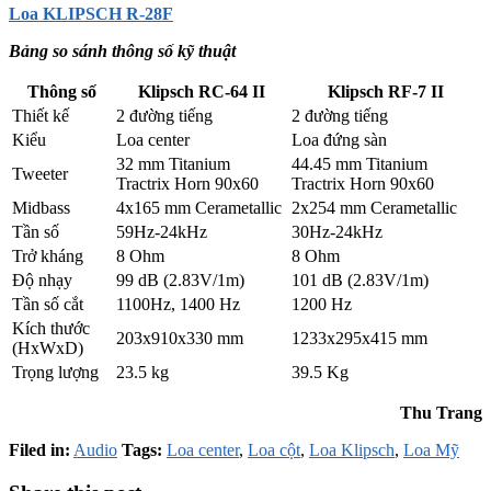
Loa KLIPSCH R-28F
Bảng so sánh thông số kỹ thuật
Thông số
Klipsch RC-64 II
Klipsch RF-7 II
Thiết kế
2 đường tiếng
2 đường tiếng
Kiểu
Loa center
Loa đứng sàn
32 mm Titanium
44.45 mm Titanium
Tweeter
Tractrix Horn 90x60
Tractrix Horn 90x60
Midbass
4x165 mm Cerametallic
2x254 mm Cerametallic
Tần số
59Hz-24kHz
30Hz-24kHz
Trở kháng
8 Ohm
8 Ohm
Độ nhạy
99 dB (2.83V/1m)
101 dB (2.83V/1m)
Tần số cắt
1100Hz, 1400 Hz
1200 Hz
Kích thước
203x910x330 mm
1233x295x415 mm
(HxWxD)
Trọng lượng
23.5 kg
39.5 Kg
Thu Trang
Filed in:
Audio
Tags:
Loa center
,
Loa cột
,
Loa Klipsch
,
Loa Mỹ