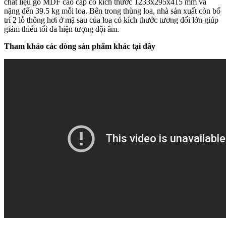
chất liệu gỗ MDF cao cấp có kích thước 1233x295x415 mm và
nặng đến 39.5 kg mỗi loa. Bên trong thùng loa, nhà sản xuất còn bố
trí 2 lỗ thông hơi ở mặ sau của loa có kích thước tương đối lớn giúp
giảm thiểu tối đa hiện tượng dội âm.
Tham khảo các dòng sản phẩm khác tại đây