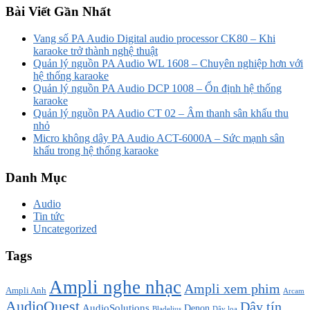
Bài Viết Gần Nhất
Vang số PA Audio Digital audio processor CK80 – Khi
karaoke trở thành nghệ thuật
Quản lý nguồn PA Audio WL 1608 – Chuyên nghiệp hơn với
hệ thống karaoke
Quản lý nguồn PA Audio DCP 1008 – Ổn định hệ thống
karaoke
Quản lý nguồn PA Audio CT 02 – Âm thanh sân khấu thu
nhỏ
Micro không dây PA Audio ACT-6000A – Sức mạnh sân
khấu trong hệ thống karaoke
Danh Mục
Audio
Tin tức
Uncategorized
Tags
Ampli nghe nhạc
Ampli xem phim
Ampli Anh
Arcam
AudioQuest
Dây tín
AudioSolutions
Denon
Bladelius
Dây loa