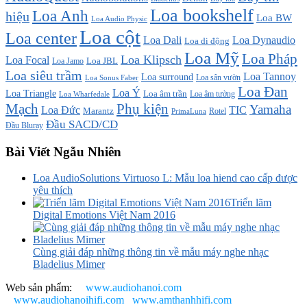
Loa bookshelf
Loa Anh
hiệu
Loa BW
Loa Audio Physic
Loa cột
Loa center
Loa Dali
Loa Dynaudio
Loa di động
Loa Mỹ
Loa Pháp
Loa Klipsch
Loa Focal
Loa JBL
Loa Jamo
Loa siêu trầm
Loa Tannoy
Loa surround
Loa sân vườn
Loa Sonus Faber
Loa Đan
Loa Ý
Loa Triangle
Loa âm trần
Loa âm tường
Loa Wharfedale
Mạch
Phụ kiện
Yamaha
TIC
Loa Đức
Marantz
PrimaLuna
Rotel
Đầu SACD/CD
Đầu Bluray
Bài Viết Ngẫu Nhiên
Loa AudioSolutions Virtuoso L: Mẫu loa hiend cao cấp được
yêu thích
Triển lãm
Digital Emotions Việt Nam 2016
Cùng giải đáp những thông tin về mẫu máy nghe nhạc
Bladelius Mimer
Web sản phẩm:
www.audiohanoi.com
www.audiohanoihifi.com
www.amthanhhifi.com