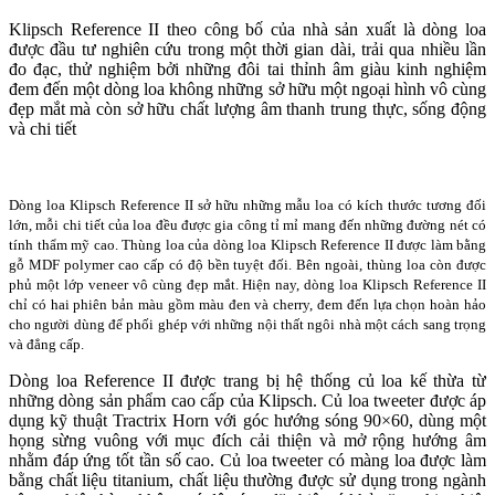
Klipsch Reference II theo công bố của nhà sản xuất là dòng loa
được đầu tư nghiên cứu trong một thời gian dài, trải qua nhiều lần
đo đạc, thử nghiệm bởi những đôi tai thỉnh âm giàu kinh nghiệm
đem đến một dòng loa không những sở hữu một ngoại hình vô cùng
đẹp mắt mà còn sở hữu chất lượng âm thanh trung thực, sống động
và chi tiết
Dòng loa Klipsch Reference II sở hữu những mẫu loa có kích thước tương đối
lớn, mỗi chi tiết của loa đều được gia công tỉ mỉ mang đến những đường nét có
tính thẩm mỹ cao. Thùng loa của dòng loa Klipsch Reference II được làm bằng
gỗ MDF polymer cao cấp có độ bền tuyệt đối. Bên ngoài, thùng loa còn được
phủ một lớp veneer vô cùng đẹp mắt. Hiện nay, dòng loa Klipsch Reference II
chỉ có hai phiên bản màu gồm màu đen và cherry, đem đến lựa chọn hoàn hảo
cho người dùng để phối ghép với những nội thất ngôi nhà một cách sang trọng
và đẳng cấp.
Dòng loa Reference II được trang bị hệ thống củ loa kế thừa từ
những dòng sản phẩm cao cấp của Klipsch. Củ loa tweeter được áp
dụng kỹ thuật Tractrix Horn với góc hướng sóng 90×60, dùng một
họng sừng vuông với mục đích cải thiện và mở rộng hướng âm
nhằm đáp ứng tốt tần số cao. Củ loa tweeter có màng loa được làm
bằng chất liệu titanium, chất liệu thường được sử dụng trong ngành