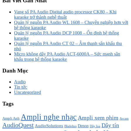
Bài Viết Gần Nhất
Vang số PA Audio Digital audio processor CK80 – Khi
karaoke trở thành nghệ thuật
Quản lý nguồn PA Audio WL 1608 – Chuyên nghiệp hơn với
hệ thống karaoke
Quản lý nguồn PA Audio DCP 1008 – Ổn định hệ thống
karaoke
Quản lý nguồn PA Audio CT 02 – Âm thanh sân khấu thu
nhỏ
Micro không dây PA Audio ACT-6000A – Sức mạnh sân
khấu trong hệ thống karaoke
Danh Mục
Audio
Tin tức
Uncategorized
Tags
Ampli nghe nhạc
Ampli xem phim
Ampli Anh
Arcam
AudioQuest
Dây tín
AudioSolutions
Denon
Bladelius
Dây loa