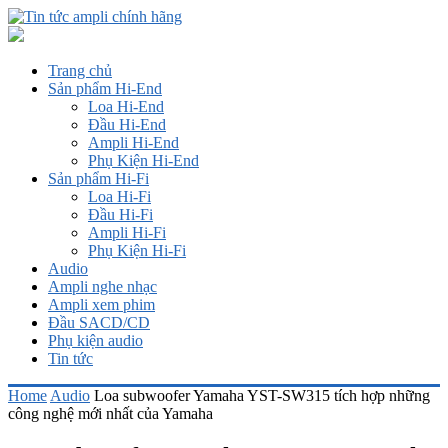
Trang chủ
Sản phẩm Hi-End
Loa Hi-End
Đầu Hi-End
Ampli Hi-End
Phụ Kiện Hi-End
Sản phẩm Hi-Fi
Loa Hi-Fi
Đầu Hi-Fi
Ampli Hi-Fi
Phụ Kiện Hi-Fi
Audio
Ampli nghe nhạc
Ampli xem phim
Đầu SACD/CD
Phụ kiện audio
Tin tức
Home
Audio
Loa subwoofer Yamaha YST-SW315 tích hợp những
công nghệ mới nhất của Yamaha