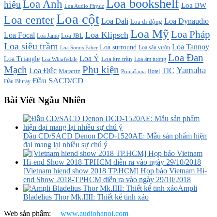
Loa bookshelf
Loa Anh
hiệu
Loa BW
Loa Audio Physic
Loa cột
Loa center
Loa Dali
Loa Dynaudio
Loa di động
Loa Mỹ
Loa Pháp
Loa Klipsch
Loa Focal
Loa JBL
Loa Jamo
Loa siêu trầm
Loa Tannoy
Loa surround
Loa sân vườn
Loa Sonus Faber
Loa Đan
Loa Ý
Loa Triangle
Loa âm trần
Loa âm tường
Loa Wharfedale
Mạch
Phụ kiện
Yamaha
TIC
Loa Đức
Marantz
PrimaLuna
Rotel
Đầu SACD/CD
Đầu Bluray
Bài Viết Ngẫu Nhiên
Đầu CD/SACD Denon DCD-1520AE: Mẫu sản phẩm hiện
đại mang lại nhiều sự chú ý
[Vietnam hiend show 2018 TP.HCM] Họp báo Vietnam Hi-
end Show 2018-TPHCM diễn ra vào ngày 29/10/2018
Ampli
Bladelius Thor Mk.IIII: Thiết kế tinh xảo
Web sản phẩm:
www.audiohanoi.com