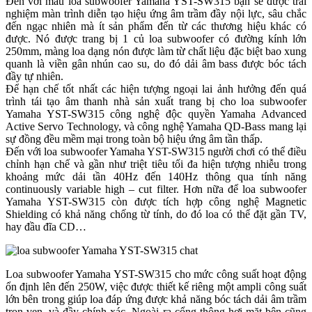
Đến với mẫu loa subwoofer Yamaha YST-SW315 bạn sẽ được trải
nghiệm màn trình diễn tạo hiệu ứng âm trầm đầy nội lực, sâu chắc
đến ngạc nhiên mà ít sản phẩm đến từ các thương hiệu khác có
được. Nó được trang bị 1 củ loa subwoofer có đường kính lớn
250mm, màng loa dạng nón được làm từ chất liệu đặc biệt bao xung
quanh là viền gân nhún cao su, do đó dải âm bass được bóc tách
đầy tự nhiên.
Để hạn chế tốt nhất các hiện tượng ngoại lai ảnh hưởng đến quá
trình tái tạo âm thanh nhà sản xuất trang bị cho loa subwoofer
Yamaha YST-SW315 công nghệ độc quyền Yamaha Advanced
Active Servo Technology, và công nghệ Yamaha QD-Bass mang lại
sự đồng đều mềm mại trong toàn bộ hiệu ứng âm tần thấp.
Đến với loa subwoofer Yamaha YST-SW315 người chơi có thể điều
chỉnh hạn chế và gần như triệt tiêu tối đa hiện tượng nhiễu trong
khoảng mức dải tần 40Hz đến 140Hz thông qua tính năng
continuously variable high – cut filter. Hơn nữa để loa subwoofer
Yamaha YST-SW315 còn được tích hợp công nghệ Magnetic
Shielding có khả năng chống từ tính, do đó loa có thể đặt gần TV,
hay đầu đĩa CD…
Loa subwoofer Yamaha YST-SW315 cho mức công suất hoạt động
ổn định lên đến 250W, việc được thiết kế riêng một ampli công suất
lớn bên trong giúp loa đáp ứng được khả năng bóc tách dải âm trầm
trọn vẹn, và đầy chính xác. Ngoài ra cổng thông hơi mặt bên cũng