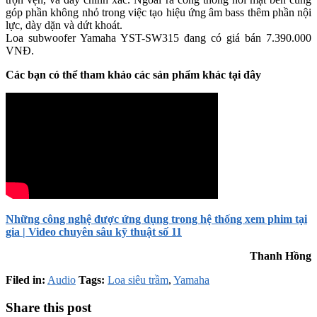
góp phần không nhỏ trong việc tạo hiệu ứng âm bass thêm phần nội
lực, dày dặn và dứt khoát.
Loa subwoofer Yamaha YST-SW315 đang có giá bán 7.390.000
VNĐ.
Các bạn có thể tham khảo các sản phẩm khác tại đây
Những công nghệ được ứng dụng trong hệ thống xem phim tại
gia | Video chuyên sâu kỹ thuật số 11
Thanh Hồng
Filed in:
Audio
Tags:
Loa siêu trầm
,
Yamaha
Share this post