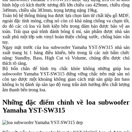
hình hộp có kích thước tương đối lớn chiều cao 429mm, chiều rộng
349mm, chiều sâu 383mm, trọng lượng nặng 19kg.
Toàn bộ hệ thống thùng loa được lựa chọn làm từ chất liệu gỗ MDF,
ngoài đặc tính mỏng, cứng nó còn có khả năng chống va chạm tốt,
do đó các củ loa và linh kiện bên trong đảm bảo được bảo vệ an
toàn. Trải qua quá trình đánh bóng tỉ mỉ, sản phẩm được nhà sản
xuất phủ một lớp sơn vinyl hoàn thiện chống xước, chống bám vân
tay.
Ngay mặt trước của loa subwoofer Yamaha YST-SW315 nhà sản
xuất trang bị 1 bảng điều khiển, bên trong là các nút bấm chức
năng: Standby, Bass, High Cut và Volume, chúng đều được chú
thích rõ ràng.
Bộ bốn chân đế hình trụ chắc khỏe không những giúp loa
subwoofer Yamaha YST-SW315 đứng vững chắc trên mặt sàn nó
còn tạo được một khoảng không gian cách mặt sàn giúp âm bass
không lo bị đánh úp sàn tạo độ rung trấn ảnh hưởng đến chất lượng
âm thanh bên trong loa.
Những đặc điểm chính về loa subwoofer
Yamaha YST-SW315