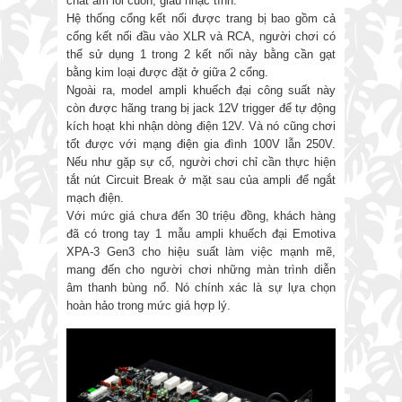
chất âm lôi cuốn, giàu nhạc tính.
Hệ thống cổng kết nối được trang bị bao gồm cả
cổng kết nối đầu vào XLR và RCA, người chơi có
thể sử dụng 1 trong 2 kết nối này bằng cần gạt
bằng kim loại được đặt ở giữa 2 cổng.
Ngoài ra, model ampli khuếch đại công suất này
còn được hãng trang bị jack 12V trigger để tự động
kích hoạt khi nhận dòng điện 12V. Và nó cũng chơi
tốt được với mạng điện gia đình 100V lẫn 250V.
Nếu như gặp sự cố, người chơi chỉ cần thực hiện
tắt nút Circuit Break ở mặt sau của ampli để ngắt
mạch điện.
Với mức giá chưa đến 30 triệu đồng, khách hàng
đã có trong tay 1 mẫu ampli khuếch đại Emotiva
XPA-3 Gen3 cho hiệu suất làm việc mạnh mẽ,
mang đến cho người chơi những màn trình diễn
âm thanh bùng nổ. Nó chính xác là sự lựa chọn
hoàn hảo trong mức giá hợp lý.