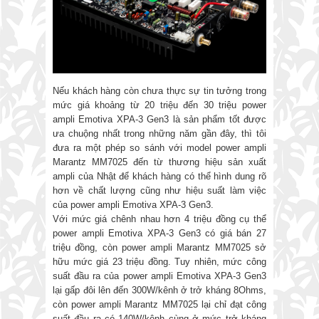
Nếu khách hàng còn chưa thực sự tin tưởng trong
mức giá khoảng từ 20 triệu đến 30 triệu power
ampli Emotiva XPA-3 Gen3 là sản phẩm tốt được
ưa chuộng nhất trong những năm gần đây, thì tôi
đưa ra một phép so sánh với model power ampli
Marantz MM7025 đến từ thương hiệu sản xuất
ampli của Nhật để khách hàng có thể hình dung rõ
hơn về chất lượng cũng như hiệu suất làm việc
của power ampli Emotiva XPA-3 Gen3.
Với mức giá chênh nhau hơn 4 triệu đồng cụ thể
power ampli Emotiva XPA-3 Gen3 có giá bán 27
triệu đồng, còn power ampli Marantz MM7025 sở
hữu mức giá 23 triệu đồng. Tuy nhiên, mức công
suất đầu ra của power ampli Emotiva XPA-3 Gen3
lại gấp đôi lên đến 300W/kênh ở trở kháng 8Ohms,
còn power ampli Marantz MM7025 lại chỉ đạt công
suất đầu ra có 140W/kênh cùng ở mức trở kháng