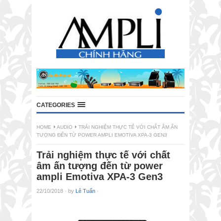
CATEGORIES
HOME
AUDIO
TRẢI NGHIỆM THỰC TẾ VỚI CHẤT ÂM ẤN
TƯỢNG ĐẾN TỪ POWER AMPLI EMOTIVA XPA-3 GEN3
Trải nghiệm thực tế với chất
âm ấn tượng đến từ power
ampli Emotiva XPA-3 Gen3
22/10/2018
·
by
Lê Tuấn
·