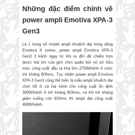
Những đặc điểm chính về
power ampli Emotiva XPA-3
Gen3
Là 1 trong số model ampli khuếch đại trong dòng
Emotiva X series, power ampli Emotiva XPA-3
Gen3 3 kênh ngay từ khi ra đời đã chiếm trọn
được trái tim của giới chơi audio bởi nó sở hữu
mức công suất đầu ra khá lớn 275W/kênh ở mức
trở kháng 8Ohms. Tuy nhiên power ampli Emotiva
XPA-3 Gen3 cũng thể hiện là mẫu ampli khuếch đại
chơi tốt ở cả hai kênh cho công suất ổn định
300W/kênh ở trở kháng 8Ohms, và khi trở kháng
giảm xuống còn 4Ohms thì ampli đạt công suất
490W/kênh.