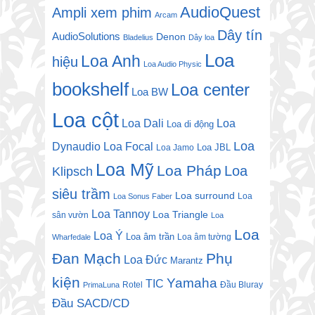
AudioQuest
Ampli xem phim
Arcam
Dây tín
AudioSolutions
Denon
Bladelius
Dây loa
Loa
Loa Anh
hiệu
Loa Audio Physic
bookshelf
Loa center
Loa BW
Loa cột
Loa Dali
Loa
Loa di động
Loa
Dynaudio
Loa Focal
Loa JBL
Loa Jamo
Loa Mỹ
Loa Pháp
Loa
Klipsch
siêu trầm
Loa surround
Loa
Loa Sonus Faber
Loa Tannoy
Loa Triangle
sân vườn
Loa
Loa
Loa Ý
Loa âm trần
Loa âm tường
Wharfedale
Đan Mạch
Phụ
Loa Đức
Marantz
kiện
Yamaha
TIC
Rotel
Đầu Bluray
PrimaLuna
Đầu SACD/CD