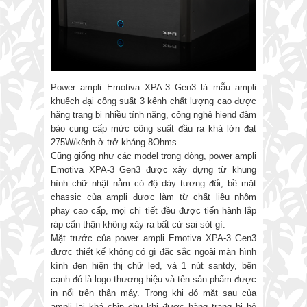
Power ampli Emotiva XPA-3 Gen3 là mẫu ampli
khuếch đại công suất 3 kênh chất lượng cao được
hãng trang bị nhiều tính năng, công nghệ hiend đảm
bảo cung cấp mức công suất đầu ra khá lớn đạt
275W/kênh ở trở kháng 8Ohms.
Cũng giống như các model trong dòng, power ampli
Emotiva XPA-3 Gen3 được xây dựng từ khung
hình chữ nhật nằm có độ dày tương đối, bề mặt
chassic của ampli được làm từ chất liệu nhôm
phay cao cấp, mọi chi tiết đều được tiến hành lắp
ráp cẩn thận không xảy ra bất cứ sai sót gì.
Mặt trước của power ampli Emotiva XPA-3 Gen3
được thiết kế không có gì đặc sắc ngoài màn hình
kính đen hiện thị chữ led, và 1 nút santdy, bên
cạnh đó là logo thương hiệu và tên sản phẩm được
in nổi trên thân máy. Trong khi đó mặt sau của
ampli lại khá chỉn chu khi được hãng trang bị hệ