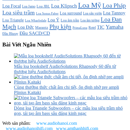
Loa Mỹ
Loa Pháp
Loa Klipsch
Loa Focal
Loa JBL
Loa Jamo
Loa siêu trầm
Loa Tannoy
Loa surround
Loa sân vườn
Loa Sonus Faber
Loa Đan
Loa Ý
Loa Triangle
Loa âm trần
Loa âm tường
Loa Wharfedale
Mạch
Phụ kiện
Yamaha
TIC
Loa Đức
Marantz
PrimaLuna
Rotel
Đầu SACD/CD
Đầu Bluray
Bài Viết Ngẫu Nhiên
Mẫu loa bookshelf AudioSolutions Rhapsody 60 đến từ
thương hiệu AudioSolutions
Cùng thưởng thức chất âm chi tiết, ôn định nhờ pre ampli
Plinius Kaitaki
Dòng loa Triangle Subwoofers – các mẫu loa siêu trầm nhỏ
gọn, tái tạo âm bass sâu đáng kinh ngạc
Web sản phẩm:
www.audiohanoi.com
www.audiohanoihifi.com
www.amthanhhifi.com