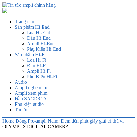
Trang chủ
Sản phẩm Hi-End
Loa Hi-End
Đầu Hi-End
Ampli Hi-End
Phụ Kiện Hi-End
Sản phẩm Hi-Fi
Loa Hi-Fi
Đầu Hi-Fi
Ampli Hi-Fi
Phụ Kiện Hi-Fi
Audio
Ampli nghe nhạc
Ampli xem phim
Đầu SACD/CD
Phụ kiện audio
Tin tức
Home
Dòng Pre-ampli Naim: Đem đến phút giây giải trí thú vị
OLYMPUS DIGITAL CAMERA