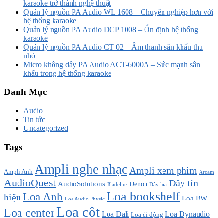
karaoke trở thành nghệ thuật
Quản lý nguồn PA Audio WL 1608 – Chuyên nghiệp hơn với
hệ thống karaoke
Quản lý nguồn PA Audio DCP 1008 – Ổn định hệ thống
karaoke
Quản lý nguồn PA Audio CT 02 – Âm thanh sân khấu thu
nhỏ
Micro không dây PA Audio ACT-6000A – Sức mạnh sân
khấu trong hệ thống karaoke
Danh Mục
Audio
Tin tức
Uncategorized
Tags
Ampli nghe nhạc
Ampli xem phim
Ampli Anh
Arcam
AudioQuest
Dây tín
AudioSolutions
Denon
Bladelius
Dây loa
Loa bookshelf
Loa Anh
hiệu
Loa BW
Loa Audio Physic
Loa cột
Loa center
Loa Dali
Loa Dynaudio
Loa di động