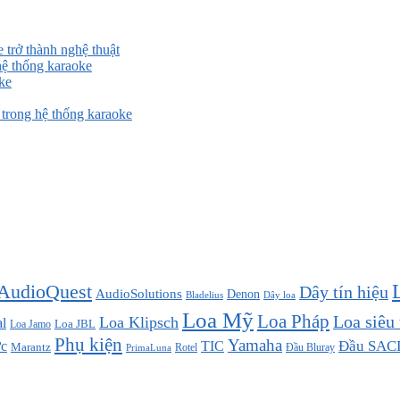
 trở thành nghệ thuật
ệ thống karaoke
ke
rong hệ thống karaoke
AudioQuest
Dây tín hiệu
AudioSolutions
Denon
Bladelius
Dây loa
Loa Mỹ
Loa Pháp
Loa siêu
Loa Klipsch
l
Loa JBL
Loa Jamo
Phụ kiện
Yamaha
TIC
Đầu SAC
c
Marantz
Đầu Bluray
PrimaLuna
Rotel