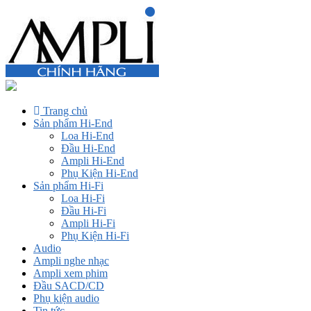
Trang chủ
Sản phẩm Hi-End
Loa Hi-End
Đầu Hi-End
Ampli Hi-End
Phụ Kiện Hi-End
Sản phẩm Hi-Fi
Loa Hi-Fi
Đầu Hi-Fi
Ampli Hi-Fi
Phụ Kiện Hi-Fi
Audio
Ampli nghe nhạc
Ampli xem phim
Đầu SACD/CD
Phụ kiện audio
Tin tức