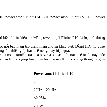
10, power ampli Plinius SB 301, power ampli Plinius SA 103, power
d hiển thị tín hiệu đỏ. Mẫu power ampli Plinius P10 đã loại bỏ những
c nổi bật nhằm tạo điểm nhấn cho sự khác biệt. Đồng thời, nó cũng
ống tản nhiện giúp hạn chế nóng máy hiệu quả.
nữa là mạch khuếch đại Class A/ Class AB giúp hạn chế nhiễu hay méo
 của Neutrik giúp truyền tải tín hiệu âm thanh có băng thông rộng và
Power ampli Plinius P10
2
20Hz – 20kHz
<0.05%
200W