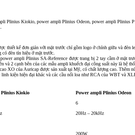
 Plinius Kiokio, power ampli Plinius Odeon, power ampli Plinius P
.
c thiết kế đơn giản với mặt trước chỉ gồm logo ở chính giữa và đèn le
 có đèn tín hiệu ở mặt trước.
power ampli Plinius SA-Reference được trang bị 2 tay cầm ở mặt trướ
ên và 2 cạnh bên của các mẫu ampli khuếch đại công suất này là hệ th
g cao XO của Auricap được sản xuất tại Mỹ, có chất lượng cao. Thêm 
ác linh kiện hiện đại khác và các cầu nối loa như RCA của WBT và XLR
Plinius Kiokio
Power ampli Plinius Odeon
6
z
20Hz – 20kHz
200W