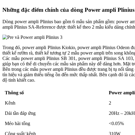
Những đặc điểm chính của dòng Power ampli Plinius
Dòng power ampli Plinius bao gồm 6 mẫu sản phẩm gồm: power ampli
ampli Plinius SA-Reference được thiết kế theo 2 mẫu kiểu dáng chính
Trong đó, power ampli Plinius Kiokio, power ampli Plinius Odeon đượ
thiết kế rườm rà, thiết kế tương tự 2 mẫu power ampli trên song không
Các mẫu power ampli Plinius SB 301, power ampli Plinius SA 103, 
giúp bạn có thể di chuyển các mẫu sản phẩm này dễ dàng hơn. Mặt tr
Bên trong các mẫu power ampli Plinius đều được trang bị tụ nối tần
tín hiệu và giảm thiểu tiếng ồn đến mức thấp nhất. Bên cạnh đó là c
độ tinh khiết cao.
Thông số
Power ampli 
Kênh
2
Dải tần đáp ứng
20Hz – 20kH
Méo hài tổng
<0.05%
Công suất/ kênh
310W