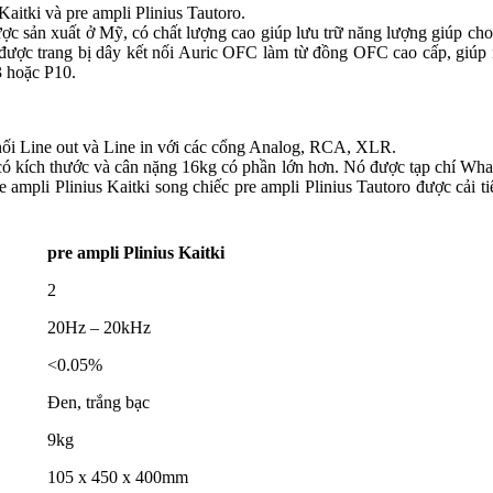
aitki và pre ampli Plinius Tautoro.
ợc sản xuất ở Mỹ, có chất lượng cao giúp lưu trữ năng lượng giúp cho t
ược trang bị dây kết nối Auric OFC làm từ đồng OFC cao cấp, giúp n
3 hoặc P10.
t nối Line out và Line in với các cổng Analog, RCA, XLR.
 có kích thước và cân nặng 16kg có phần lớn hơn. Nó được tạp chí What
 ampli Plinius Kaitki song chiếc pre ampli Plinius Tautoro được cải t
pre ampli Plinius Kaitki
2
20Hz – 20kHz
<0.05%
Đen, trắng bạc
9kg
105 x 450 x 400mm