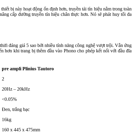
hiết bị này hoạt động ổn định hơn, truyền tải tín hiệu nằm trong toàn
âng cấp đường truyền tín hiệu chân thực hơn. Nó sẽ phát huy tối đa
hifi đáng giá 5 sao bởi nhiều tính năng công nghệ vượt trội. Vẫn ứng
iến hơn khi trang bị thêm đầu vào Phono cho phép kết nối với đầu đĩa
pre ampli Plinius Tautoro
2
20Hz – 20kHz
<0.05%
Đen, trắng bạc
16kg
160 x 445 x 475mm