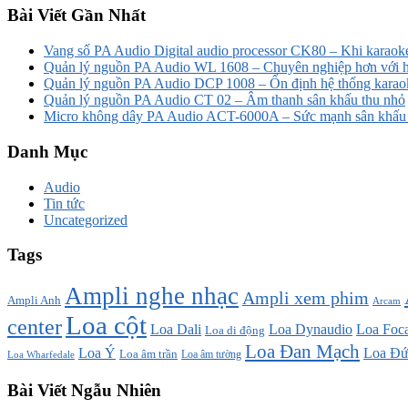
Bài Viết Gần Nhất
Vang số PA Audio Digital audio processor CK80 – Khi karaoke
Quản lý nguồn PA Audio WL 1608 – Chuyên nghiệp hơn với h
Quản lý nguồn PA Audio DCP 1008 – Ổn định hệ thống karao
Quản lý nguồn PA Audio CT 02 – Âm thanh sân khấu thu nhỏ
Micro không dây PA Audio ACT-6000A – Sức mạnh sân khấu t
Danh Mục
Audio
Tin tức
Uncategorized
Tags
Ampli nghe nhạc
Ampli xem phim
Ampli Anh
Arcam
Loa cột
center
Loa Dali
Loa Dynaudio
Loa Foca
Loa di động
Loa Đan Mạch
Loa Ý
Loa Đứ
Loa âm trần
Loa âm tường
Loa Wharfedale
Bài Viết Ngẫu Nhiên