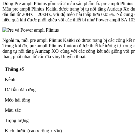
Dòng Pre ampli Plinius gồm có 2 mẫu sản phẩm là: pre ampli Plinius K
Mẫu pre ampli Plinius Kaitki được trang bị tụ nối tầng Auricap Xo đư
dải tần từ 20Hz – 20kHz, với độ méo hài thấp hơn 0.05%. Nó cũng đ
hiệu quả khi được phối ghép với các thiết bị như Power ampli SA 10
Ngoài ra, mỗi pre ampli Plinius Kaitki cò được trang bị các cổng kế
Trong khi đó, pre ampli Plinius Tautoro được thiết kế tương tự xong
dụng tụ nối tầng Auricap XO cùng với các cổng kết nối giống với pre
than, phát nhạc từ các đĩa vinyl huyền thoại.
Thông số
Kênh
Dải tần đáp ứng
Méo hài tổng
Màu sắc
Trọng lượng
Kích thước (cao x rộng x sâu)