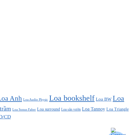
Loa bookshelf
Loa Anh
Loa
Loa BW
Loa Audio Physic
 trầm
Loa Tannoy
Loa surround
Loa Triangle
Loa sân vườn
Loa Sonus Faber
D/CD