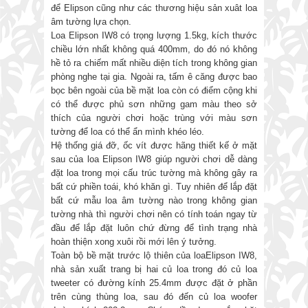
để Elipson cũng như các thương hiệu sản xuât loa
âm tường lựa chọn.
Loa Elipson IW8 có trọng lượng 1.5kg, kích thước
chiều lớn nhất không quá 400mm, do đó nó không
hề tỏ ra chiếm mất nhiều diện tích trong không gian
phòng nghe tại gia. Ngoài ra, tấm ê căng được bao
bọc bên ngoài của bề mặt loa còn có điểm cộng khi
có thể được phủ sơn những gam màu theo sở
thích của người chơi hoặc trùng với màu sơn
tường để loa có thể ẩn mình khéo léo.
Hệ thống giá đỡ, ốc vít được hãng thiết kế ở mặt
sau của loa Elipson IW8 giúp người chơi dễ dàng
đặt loa trong mọi cấu trúc tường mà không gây ra
bất cứ phiền toái, khó khăn gì. Tuy nhiên để lắp đặt
bất cứ mẫu loa âm tường nào trong không gian
tường nhà thì người chơi nên có tính toán ngay từ
đầu để lắp đặt luôn chứ đừng để tình trạng nhà
hoàn thiện xong xuôi rồi mới lên ý tưởng.
Toàn bộ bề mặt trước lộ thiên của loaElipson IW8,
nhà sản xuất trang bị hai củ loa trong đó củ loa
tweeter có đường kính 25.4mm được đặt ở phần
trên cùng thùng loa, sau đó đến củ loa woofer