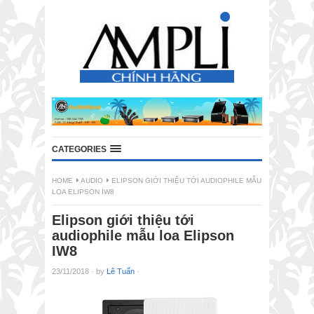
CATEGORIES
HOME
AUDIO
ELIPSON GIỚI THIỆU TỚI AUDIOPHILE MẪU
LOA ELIPSON IW8
Elipson giới thiệu tới
audiophile mẫu loa Elipson
IW8
23/11/2018
·
by
Lê Tuấn
·