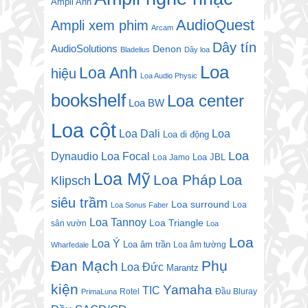
Ampli Anh
AudioQuest
Ampli xem phim
Arcam
Dây tín
AudioSolutions
Denon
Bladelius
Dây loa
Loa
Loa Anh
hiệu
Loa Audio Physic
bookshelf
Loa center
Loa BW
Loa cột
Loa Dali
Loa
Loa di động
Loa
Dynaudio
Loa Focal
Loa JBL
Loa Jamo
Loa Mỹ
Loa Pháp
Loa
Klipsch
siêu trầm
Loa surround
Loa
Loa Sonus Faber
Loa Tannoy
Loa Triangle
sân vườn
Loa
Loa
Loa Ý
Loa âm trần
Loa âm tường
Wharfedale
Đan Mạch
Phụ
Loa Đức
Marantz
kiện
Yamaha
TIC
Rotel
Đầu Bluray
PrimaLuna