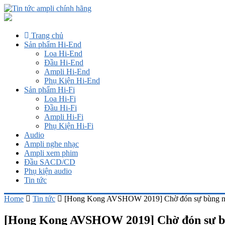
Trang chủ
Sản phẩm Hi-End
Loa Hi-End
Đầu Hi-End
Ampli Hi-End
Phụ Kiện Hi-End
Sản phẩm Hi-Fi
Loa Hi-Fi
Đầu Hi-Fi
Ampli Hi-Fi
Phụ Kiện Hi-Fi
Audio
Ampli nghe nhạc
Ampli xem phim
Đầu SACD/CD
Phụ kiện audio
Tin tức
Home
Tin tức
[Hong Kong AVSHOW 2019] Chờ đón sự bùng nổ
[Hong Kong AVSHOW 2019] Chờ đón sự bù