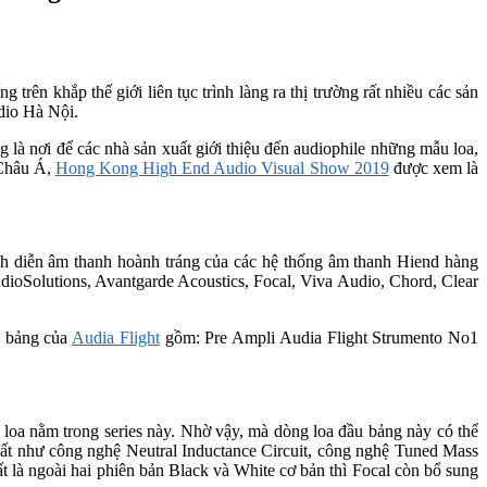
trên khắp thế giới liên tục trình làng ra thị trường rất nhiều các sản
dio Hà Nội.
 là nơi để các nhà sản xuất giới thiệu đến audiophile những mẫu loa,
 Châu Á,
Hong Kong High End Audio Visual Show 2019
được xem là
h diễn âm thanh hoành tráng của các hệ thống âm thanh Hiend hàng
ioSolutions, Avantgarde Acoustics, Focal, Viva Audio, Chord, Clear
u bảng của
Audia Flight
gồm: Pre Ampli Audia Flight Strumento No1
 loa nằm trong series này. Nhờ vậy, mà dòng loa đầu bảng này có thể
ất như công nghệ Neutral Inductance Circuit, công nghệ Tuned Mass
 là ngoài hai phiên bản Black và White cơ bản thì Focal còn bổ sung