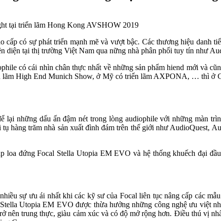
o cấp có sự phát triển mạnh mẽ và vượt bậc. Các thương hiệu danh tiếng 
n diện tại thị trường Việt Nam qua nững nhà phân phối tuy tín như Au
ophile có cái nhìn chân thực nhất về những sản phẩm hiend mới và cũng
riển lãm High End Munich Show, ở Mỹ có triển lãm AXPONA, … thì ở
lại những dấu ấn đậm nét trong lòng audiophile với những màn trìn
 hàng trăm nhà sản xuất đình đám trên thế giới như AudioQuest, Aud
 cặp loa đứng Focal Stella Utopia EM EVO và hệ thống khuếch đại đầ
iều sự ưu ái nhất khi các kỹ sư của Focal liên tục nâng cấp các mẫu
l Stella Utopia EM EVO được thừa hưởng những công nghệ ưu việt nh
ở nên trung thực, giàu cảm xúc và có độ mở rộng hơn. Điều thú vị nhất