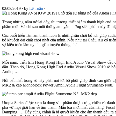
02/08/2019
·
by
Lê Tuấn
·
Trong những năm trở lại đây, thị trường thiết bị âm thanh high end ca
phẩm mới. Và chỉ sau một thời gian ngắn những siêu phẩm này đã hiệ
Các buổi triển lãm âm thanh luôn là những sân chơi bổ ích giúp audi
bộ khuếch đại chất chơi nhất của mình. Nếu như tại Châu Âu có t
sự kiện triển lãm uy tín, giàu truyền thống nhất.
Mỗi năm, triển lãm Hong Kong High End Audio Visual Show đều để 
đầu. Theo đó, Hong Kong High End Audio Visual Show 2019 sẽ hội tụ
Audio, …
Nổi bất nhất trong số này phải nói tới bộ phối ghép đỉnh cao giữa
MK2 & cặp Monoblock Power Ampli Audia Flight Strumento No8.
Utopia Series được xem là dòng sản phẩm được cưng chiều và dành nh
phá vỡ mọi giới hạn về âm thanh. Mẫu loa mới nhất của hãng, Foca
Damping, … Đây cũng chính là bí quyết khiến cho âm thanh đầu ra tr