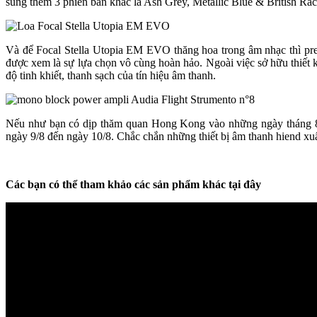
sung thêm 3 phiên bản khác là Ash Grey, Metallic Blue & British Ra
Và để Focal Stella Utopia EM EVO thăng hoa trong âm nhạc thì 
được xem là sự lựa chọn vô cùng hoàn hảo. Ngoài việc sở hữu thiết 
độ tinh khiết, thanh sạch của tín hiệu âm thanh.
Nếu như bạn có dịp thăm quan Hong Kong vào những ngày tháng 8 t
ngày 9/8 đến ngày 10/8. Chắc chắn những thiết bị âm thanh hiend xu
Các bạn có thể tham khảo các sản phẩm khác tại đây