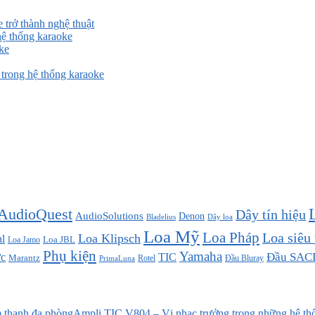
 trở thành nghệ thuật
ệ thống karaoke
ke
rong hệ thống karaoke
AudioQuest
Dây tín hiệu
AudioSolutions
Denon
Bladelius
Dây loa
Loa Mỹ
Loa Pháp
Loa siêu
Loa Klipsch
l
Loa JBL
Loa Jamo
Phụ kiện
Yamaha
TIC
Đầu SAC
c
Marantz
Đầu Bluray
PrimaLuna
Rotel
Ampli TIC V804 – Vị nhạc trưởng trong những hệ th