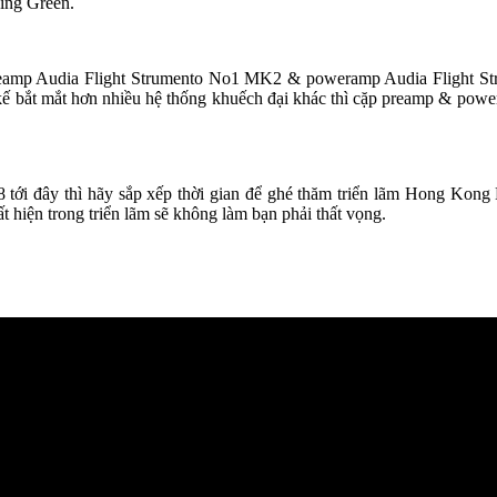
cing Green.
preamp Audia Flight Strumento No1 MK2 & poweramp Audia Flight St
kế bắt mắt hơn nhiều hệ thống khuếch đại khác thì cặp preamp & powe
ới đây thì hãy sắp xếp thời gian để ghé thăm triển lãm Hong Kong 
ất hiện trong triển lãm sẽ không làm bạn phải thất vọng.