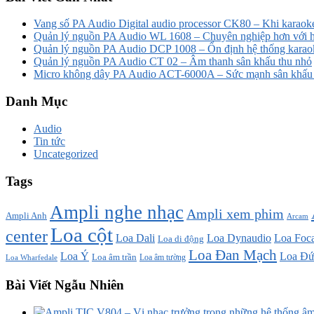
Vang số PA Audio Digital audio processor CK80 – Khi karaoke
Quản lý nguồn PA Audio WL 1608 – Chuyên nghiệp hơn với h
Quản lý nguồn PA Audio DCP 1008 – Ổn định hệ thống karao
Quản lý nguồn PA Audio CT 02 – Âm thanh sân khấu thu nhỏ
Micro không dây PA Audio ACT-6000A – Sức mạnh sân khấu t
Danh Mục
Audio
Tin tức
Uncategorized
Tags
Ampli nghe nhạc
Ampli xem phim
Ampli Anh
Arcam
Loa cột
center
Loa Dali
Loa Dynaudio
Loa Foca
Loa di động
Loa Đan Mạch
Loa Ý
Loa Đứ
Loa âm trần
Loa âm tường
Loa Wharfedale
Bài Viết Ngẫu Nhiên