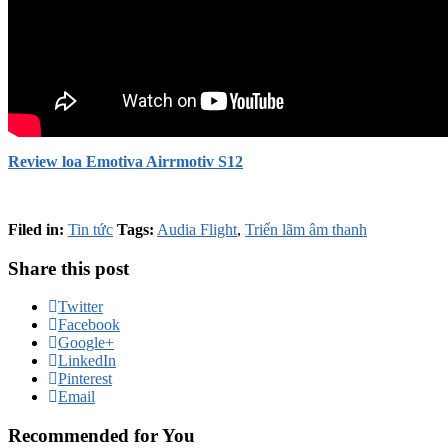
Review loa Emotiva Airrmotiv S12
Filed in:
Tin tức
Tags:
Audia Flight
,
Triển lãm âm thanh
Share this post
Twitter
Facebook
Google+
LinkedIn
Pinterest
Email
Recommended for You