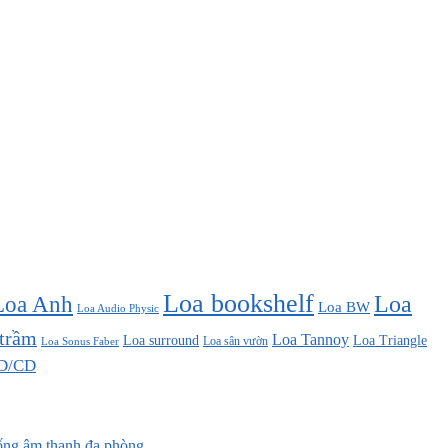
Loa bookshelf
Loa Anh
Loa
Loa BW
Loa Audio Physic
 trầm
Loa Tannoy
Loa surround
Loa Triangle
Loa sân vườn
Loa Sonus Faber
D/CD
ống âm thanh đa phòng