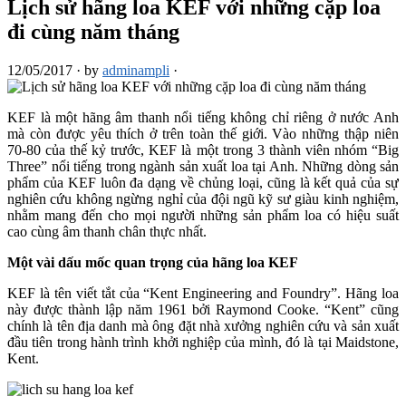
Lịch sử hãng loa KEF với những cặp loa
đi cùng năm tháng
12/05/2017
·
by
adminampli
·
KEF là một hãng âm thanh nổi tiếng không chỉ riêng ở nước Anh
mà còn được yêu thích ở trên toàn thế giới. Vào những thập niên
70-80 của thế kỷ trước, KEF là một trong 3 thành viên nhóm “Big
Three” nổi tiếng trong ngành sản xuất loa tại Anh. Những dòng sản
phẩm của KEF luôn đa dạng về chủng loại, cũng là kết quả của sự
nghiên cứu không ngừng nghỉ của đội ngũ kỹ sư giàu kinh nghiệm,
nhằm mang đến cho mọi người những sản phẩm loa có hiệu suất
cao cùng âm thanh chân thực nhất.
Một vài dấu mốc quan trọng của hãng loa KEF
KEF là tên viết tắt của “Kent Engineering and Foundry”. Hãng loa
này được thành lập năm 1961 bởi Raymond Cooke. “Kent” cũng
chính là tên địa danh mà ông đặt nhà xưởng nghiên cứu và sản xuất
đầu tiên trong hành trình khởi nghiệp của mình, đó là tại Maidstone,
Kent.