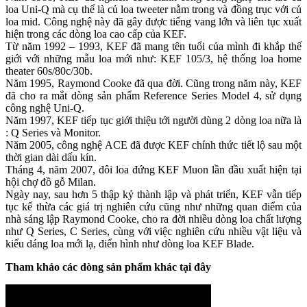
loa Uni-Q mà cụ thể là củ loa tweeter nằm trong và đồng trục với củ
loa mid. Công nghệ này đã gây được tiếng vang lớn và liên tục xuất
hiện trong các dòng loa cao cấp của KEF.
Từ năm 1992 – 1993, KEF đã mang tên tuổi của mình đi khắp thế
giới với những mẫu loa mới như: KEF 105/3, hệ thống loa home
theater 60s/80c/30b.
Năm 1995, Raymond Cooke đã qua đời. Cũng trong năm này, KEF
đã cho ra mắt dòng sản phẩm Reference Series Model 4, sử dụng
công nghệ Uni-Q.
Năm 1997, KEF tiếp tục giới thiệu tới người dùng 2 dòng loa nữa là
: Q Series và Monitor.
Năm 2005, công nghệ ACE đã được KEF chính thức tiết lộ sau một
thời gian dài dấu kín.
Tháng 4, năm 2007, đôi loa đứng KEF Muon lần đầu xuất hiện tại
hội chợ đồ gỗ Milan.
Ngày nay, sau hơn 5 thập kỷ thành lập và phát triển, KEF vẫn tiếp
tục kế thừa các giá trị nghiên cứu cũng như những quan điểm của
nhà sáng lập Raymond Cooke, cho ra đời nhiều dòng loa chất lượng
như Q Series, C Series, cùng với việc nghiên cứu nhiều vật liệu và
kiểu dáng loa mới lạ, điển hình như dòng loa KEF Blade.
Tham khảo các dòng sản phẩm khác tại đây