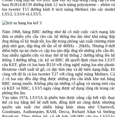
bass B1814-B139 đường kính 12 inch màng polystyrene – nhôm và
loa tweeter T15 đường kính 8 inch màng Melinex cho các model
LS5/2, LS3/4 và LS5/5.
Năm 1968, hãng BBC dường như đã có một cuộc cách mạng khi
đưa ra nhiều yêu cầu cho các hệ thống thu âm như khả năng đáp
ứng thông số kỹ thuật tốt, loa đặt trong phòng sản xuất chương trình
phải nhỏ gọn, đáp ứng tốt tần số từ 400Hz – 20kHz. Nhưng ở thời
điểm hiện tại lại chưa có cặp loa nào đáp ứng tốt những yêu cầu đó.
Sau nhiều nghiên cứu và thay thế từ hệ thống 2 đường tiếng lên hệ
thống 3 đường tiếng, các kỹ sư BBC đã quyết định chọn loa LS3/5
của KEF, gồm củ loa bass B110 với công nghệ màng loa nhẹ plastic
Bextrene chiết xuất từ gỗ, có đặc tính nhẹ và độ biến dạng thấp. Đi
cùng với đó là củ loa tweeter T27 với công nghệ màng Melinex. Cả
2 củ loa này đều đáp ứng được những yêu cầu khắt khe mà hãng
BBC mong muốn. Không phụ lại những cố gắng và mong mỏi của
cả KEF và BBC, LS3/5 ngày càng được sử dụng rộng rãi trong các
phòng thu âm.
Vào năm 1974, LS3/5A là phiên bản được nâng cấp bởi việc thay
thế củ loa bằng thế hệ mới hơn, đồng thời nó cũng được nhượng
quyền sản xuất cho nhiều hãng khác nhau như Chartwell,
Goodmans, Audiomaster, RAM, Decca, Richard Allan và Stirling
Broadcast. Theo thống kê, có tới hơn 100.000 cặp loa LS3/5As