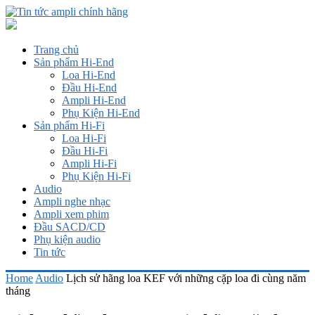
Trang chủ
Sản phẩm Hi-End
Loa Hi-End
Đầu Hi-End
Ampli Hi-End
Phụ Kiện Hi-End
Sản phẩm Hi-Fi
Loa Hi-Fi
Đầu Hi-Fi
Ampli Hi-Fi
Phụ Kiện Hi-Fi
Audio
Ampli nghe nhạc
Ampli xem phim
Đầu SACD/CD
Phụ kiện audio
Tin tức
Home
Audio
Lịch sử hãng loa KEF với những cặp loa đi cùng năm
tháng