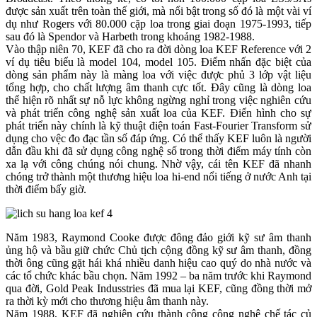
được sản xuất trên toàn thế giới, mà nổi bật trong số đó là một vài ví
dụ như Rogers với 80.000 cặp loa trong giai đoạn 1975-1993, tiếp
sau đó là Spendor và Harbeth trong khoảng 1982-1988.
Vào thập niên 70, KEF đã cho ra đời dòng loa KEF Reference với 2
ví dụ tiêu biểu là model 104, model 105. Điểm nhấn đặc biệt của
dòng sản phẩm này là màng loa với việc được phủ 3 lớp vật liệu
tổng hợp, cho chất lượng âm thanh cực tốt. Đây cũng là dòng loa
thể hiện rõ nhất sự nỗ lực không ngừng nghỉ trong việc nghiên cứu
và phát triển công nghệ sản xuất loa của KEF. Điển hình cho sự
phát triển này chính là kỹ thuật điện toán Fast-Fourier Transform sử
dụng cho vệc đo đạc tần số đáp ứng. Có thể thấy KEF luôn là người
dẫn đầu khi đã sử dụng công nghệ số trong thời điểm máy tính còn
xa lạ với công chúng nói chung. Nhờ vậy, cái tên KEF đã nhanh
chóng trở thành một thương hiệu loa hi-end nổi tiếng ở nước Anh tại
thời điểm bấy giờ.
Năm 1983, Raymond Cooke được đông đảo giới kỹ sư âm thanh
ủng hộ và bầu giữ chức Chủ tịch cộng đồng kỹ sư âm thanh, đồng
thời ông cũng gặt hái khá nhiều danh hiệu cao quý do nhà nước và
các tổ chức khác bầu chọn. Năm 1992 – ba năm trước khi Raymond
qua đời, Gold Peak Indusstries đã mua lại KEF, cũng đồng thời mở
ra thời kỳ mới cho thương hiệu âm thanh này.
Năm 1988, KEF đã nghiên cứu thành công công nghệ chế tác củ