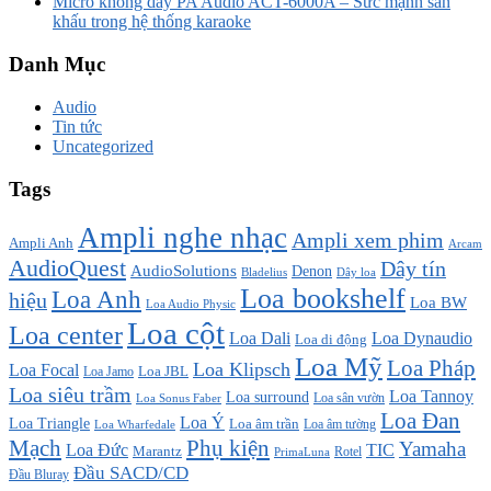
Micro không dây PA Audio ACT-6000A – Sức mạnh sân
khấu trong hệ thống karaoke
Danh Mục
Audio
Tin tức
Uncategorized
Tags
Ampli nghe nhạc
Ampli xem phim
Ampli Anh
Arcam
AudioQuest
Dây tín
AudioSolutions
Denon
Bladelius
Dây loa
Loa bookshelf
Loa Anh
hiệu
Loa BW
Loa Audio Physic
Loa cột
Loa center
Loa Dali
Loa Dynaudio
Loa di động
Loa Mỹ
Loa Pháp
Loa Klipsch
Loa Focal
Loa JBL
Loa Jamo
Loa siêu trầm
Loa Tannoy
Loa surround
Loa sân vườn
Loa Sonus Faber
Loa Đan
Loa Ý
Loa Triangle
Loa âm trần
Loa âm tường
Loa Wharfedale
Mạch
Phụ kiện
Yamaha
TIC
Loa Đức
Marantz
PrimaLuna
Rotel
Đầu SACD/CD
Đầu Bluray