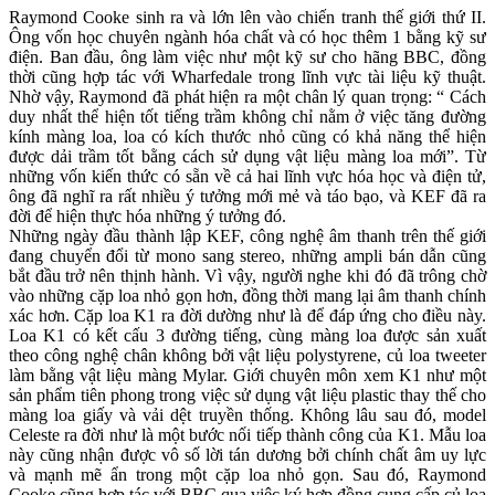
Raymond Cooke sinh ra và lớn lên vào chiến tranh thế giới thứ II.
Ông vốn học chuyên ngành hóa chất và có học thêm 1 bằng kỹ sư
điện. Ban đầu, ông làm việc như một kỹ sư cho hãng BBC, đồng
thời cũng hợp tác với Wharfedale trong lĩnh vực tài liệu kỹ thuật.
Nhờ vậy, Raymond đã phát hiện ra một chân lý quan trọng: “ Cách
duy nhất thể hiện tốt tiếng trầm không chỉ nằm ở việc tăng đường
kính màng loa, loa có kích thước nhỏ cũng có khả năng thể hiện
được dải trầm tốt bằng cách sử dụng vật liệu màng loa mới”. Từ
những vốn kiến thức có sẵn về cả hai lĩnh vực hóa học và điện tử,
ông đã nghĩ ra rất nhiều ý tưởng mới mẻ và táo bạo, và KEF đã ra
đời để hiện thực hóa những ý tưởng đó.
Những ngày đầu thành lập KEF, công nghệ âm thanh trên thế giới
đang chuyển đổi từ mono sang stereo, những ampli bán dẫn cũng
bắt đầu trở nên thịnh hành. Vì vậy, người nghe khi đó đã trông chờ
vào những cặp loa nhỏ gọn hơn, đồng thời mang lại âm thanh chính
xác hơn. Cặp loa K1 ra đời dường như là để đáp ứng cho điều này.
Loa K1 có kết cấu 3 đường tiếng, cùng màng loa được sản xuất
theo công nghệ chân không bởi vật liệu polystyrene, củ loa tweeter
làm bằng vật liệu màng Mylar. Giới chuyên môn xem K1 như một
sản phẩm tiên phong trong việc sử dụng vật liệu plastic thay thế cho
màng loa giấy và vải dệt truyền thống. Không lâu sau đó, model
Celeste ra đời như là một bước nối tiếp thành công của K1. Mẫu loa
này cũng nhận được vô số lời tán dương bởi chính chất âm uy lực
và mạnh mẽ ẩn trong một cặp loa nhỏ gọn. Sau đó, Raymond
Cooke cũng hợp tác với BBC qua việc ký hợp đồng cung cấp củ loa