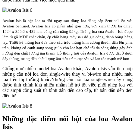
Avalon Isis là cặp loa ra đời ngay sau dòng loa đẳng cấp Sentinel. So với
Avalon Sentinel, Avalon Isis có phần nhỏ gọn hơn, với kích thước ba chiều
1524 x 355.6 x 432mm, cùng cân nặng 95kg. Thùng loa của Avalon Isis được
làm từ gỗ MDF chắc chắn, ép chặt bằng máy sau đó gia công, đánh bóng bằng
tay. Thiết kế thùng loa dựa theo cấu trúc thùng kim cương thuôn dần lên phía
trên, không có cạnh song song giúp cho loa hạn chế tối đa sóng đứng gây ảnh
hưởng đến chất lượng âm thanh. Lỗ thông hơi của Avalon Isis được đặt ở dưới
đáy thùng, mang đến chất lượng âm siêu trầm cực sâu và lan tỏa mạnh mẽ hơn.
Giống như nhiều model loa Avalon khác, Avalon Isis vẫn tích hợp
những cầu nối loa đơn single-wire thay vì bi-wire như nhiều mẫu
loa trên thị trường khác.Những cầu nối loa single-wire này cũng
được tinh chỉnh khá nhiều nhằm hỗ trợ tốt việc phối ghép loa với
các ampli công suất từ bình dân đến cao cấp, từ bán dẫn đến đèn
điện tử.
Những đặc điểm nổi bật của loa Avalon
Isis