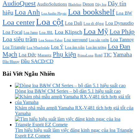
AudioQuest
Dây tín
AudioSolutions
Denon
Bladelius
Dây loa
Loa bookshelf
Loa Anh
hiệu
Loa BW
Loa Audio Physic
Loa cột
Loa center
Loa Dali
Loa Dynaudio
Loa di động
Loa Mỹ
Loa Pháp
Loa Klipsch
Loa Focal
Loa JBL
Loa Jamo
Loa siêu trầm
Loa Tannoy
Loa surround
Loa sân vườn
Loa Sonus Faber
Loa Đan
Loa Ý
Loa Triangle
Loa âm trần
Loa âm tường
Loa Wharfedale
Mạch
Phụ kiện
Yamaha
TIC
Loa Đức
Marantz
PrimaLuna
Rotel
Đầu SACD/CD
Đầu Bluray
Bài Viết Ngẫu Nhiên
Dòng loa B&W CM Series – bộ dàn 5.1 hiệu suất cao
Khám phá mẫu ampli Yamaha RX-V481 tích hợp giá tốt của
Yamaha
Tìm hiểu hiệu suất làm việc đáng kinh ngạc của loa Triangle
Esprit EZ Comete