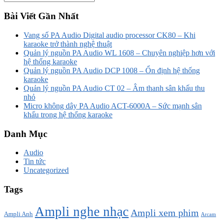
Bài Viết Gần Nhất
Vang số PA Audio Digital audio processor CK80 – Khi
karaoke trở thành nghệ thuật
Quản lý nguồn PA Audio WL 1608 – Chuyên nghiệp hơn với
hệ thống karaoke
Quản lý nguồn PA Audio DCP 1008 – Ổn định hệ thống
karaoke
Quản lý nguồn PA Audio CT 02 – Âm thanh sân khấu thu
nhỏ
Micro không dây PA Audio ACT-6000A – Sức mạnh sân
khấu trong hệ thống karaoke
Danh Mục
Audio
Tin tức
Uncategorized
Tags
Ampli nghe nhạc
Ampli xem phim
Ampli Anh
Arcam