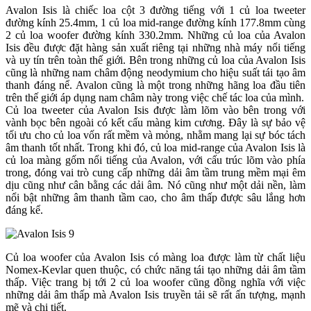
Avalon Isis là chiếc loa cột 3 đường tiếng với 1 củ loa tweeter
đường kính 25.4mm, 1 củ loa mid-range đường kính 177.8mm cùng
2 củ loa woofer đường kính 330.2mm. Những củ loa của Avalon
Isis đều được đặt hàng sản xuất riêng tại những nhà máy nổi tiếng
và uy tín trên toàn thế giới. Bên trong những củ loa của Avalon Isis
cũng là những nam châm động neodymium cho hiệu suất tái tạo âm
thanh đáng nể. Avalon cũng là một trong những hãng loa đầu tiên
trên thế giới áp dụng nam châm này trong việc chế tác loa của mình.
Củ loa tweeter của Avalon Isis được làm lõm vào bên trong với
vành bọc bên ngoài có kết cấu màng kim cương. Đây là sự bảo vệ
tối ưu cho củ loa vốn rất mềm và mỏng, nhằm mang lại sự bóc tách
âm thanh tốt nhất. Trong khi đó, củ loa mid-range của Avalon Isis là
củ loa màng gốm nổi tiếng của Avalon, với cấu trúc lõm vào phía
trong, đóng vai trò cung cấp những dải âm tầm trung mềm mại êm
dịu cũng như cân bằng các dải âm. Nó cũng như một dải nền, làm
nổi bật những âm thanh tầm cao, cho âm thấp được sâu lắng hơn
đáng kể.
Củ loa woofer của Avalon Isis có màng loa được làm từ chất liệu
Nomex-Kevlar quen thuộc, có chức năng tái tạo những dải âm tầm
thấp. Việc trang bị tới 2 củ loa woofer cũng đồng nghĩa với việc
những dải âm thấp mà Avalon Isis truyền tải sẽ rất ấn tượng, mạnh
mẽ và chi tiết.