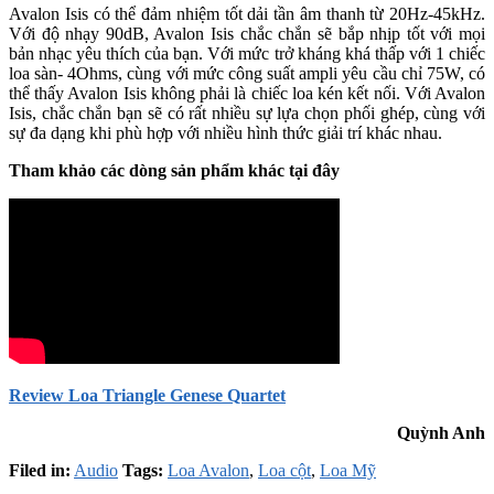
Avalon Isis có thể đảm nhiệm tốt dải tần âm thanh từ 20Hz-45kHz.
Với độ nhạy 90dB, Avalon Isis chắc chắn sẽ bắp nhịp tốt với mọi
bản nhạc yêu thích của bạn. Với mức trở kháng khá thấp với 1 chiếc
loa sàn- 4Ohms, cùng với mức công suất ampli yêu cầu chỉ 75W, có
thể thấy Avalon Isis không phải là chiếc loa kén kết nối. Với Avalon
Isis, chắc chắn bạn sẽ có rất nhiều sự lựa chọn phối ghép, cùng với
sự đa dạng khi phù hợp với nhiều hình thức giải trí khác nhau.
Tham khảo các dòng sản phẩm khác tại đây
Review Loa Triangle Genese Quartet
Quỳnh Anh
Filed in:
Audio
Tags:
Loa Avalon
,
Loa cột
,
Loa Mỹ