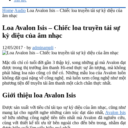
Home
Audio
Loa Avalon Isis – Chiếc loa truyền tải sự kỳ diệu của
âm nhạc
Loa Avalon Isis – Chiếc loa truyền tải sự
kỳ diệu của âm nhạc
12/05/2017
·
by
adminampli
·
Mặc dù chỉ có tuổi đời gần 3 thập kỷ, song những gì mà Avalon đạt
được trong thị trường âm thanh Hi-end thực sự ấn tượng, mà không
phải hãng loa nào cũng có thể có. Những mẫu loa của Avalon luôn
không đặt quá nặng về công nghệ, mà luôn xem công nghệ như một
phương tiện để truyền tải âm thanh một cách chân thực nhất.
Giới thiệu loa Avalon Isis
Được sản xuất với tiêu chỉ tái tạo sự kỳ diệu của âm nhạc, cũng như
mang lại cho người nghe những cảm xúc dạt dào nhất,
Avalon Isis
sở hữu những công nghệ tiên tiến nhất mà Avalon đã nghiên cứu,
cùng với thiết kế tối ưu từ bên ngoài cho đến bên trong, nhằm đạt
được hiệu suất làm việc hiệu quả nhất.