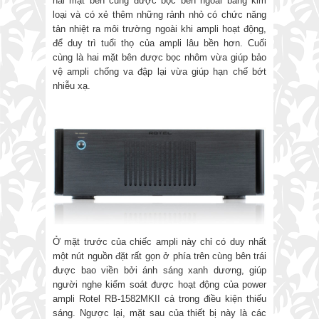
hai mặt bên cũng được bọc bên ngoài bằng kim
loại và có xẻ thêm những rảnh nhỏ có chức năng
tản nhiệt ra môi trường ngoài khi ampli hoạt động,
để duy trì tuổi thọ của ampli lâu bền hơn. Cuối
cùng là hai mặt bên được bọc nhôm vừa giúp bảo
vệ ampli chống va đập lại vừa giúp hạn chế bớt
nhiễu xạ.
Ở mặt trước của chiếc ampli này chỉ có duy nhất
một nút nguồn đặt rất gọn ở phía trên cùng bên trái
được bao viền bởi ánh sáng xanh dương, giúp
người nghe kiểm soát được hoạt động của power
ampli Rotel RB-1582MKII cả trong điều kiện thiếu
sáng. Ngược lại, mặt sau của thiết bị này là các