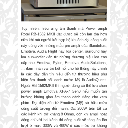
Tuy nhiên, hiệu ứng âm thanh mà Power ampli
Rotel RB-1582 MKII đạt được sẽ còn lan tỏa hơn
nữa khi mà người kết hợp bộ khuếch đại công suất
này cùng với những mẫu pre ampli của Blaedelius,
Emotiva, Audia Flight hay loa center, surround hay
loa subwoofer đến từ những thương hiệu loa cao
cấp như Emotiva, Pylon, Emotiva, AudioSolutions,
… đảm nhận vai trò kết nối cho hệ thống này chính
là các dây dẫn tín hiệu đến từ thương hiệu phụ
kiện âm thanh nổi danh nước Mỹ là AudioQuest.
Ngoài RB-1582MKII thì người dùng có thể lựa chọn
power ampli Emotiva XPA-7 Gen3 nếu muốn tân
hưởng không gian âm thanh dành riêng cho xem
phim. Đại diện đến từ Emotiva (Mỹ) sở hữu mức
công suất tương đối mạnh, đạt 200W trên tất cả
các kênh khi trở kháng 8 Ohms, còn khi ampli hoạt
động chỉ với hai kênh thì công suất sẽ tăng lên lần
lượt ở mức 300W và 490W ở các mức trở kháng