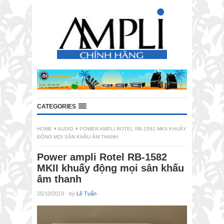
CATEGORIES
HOME
AUDIO
POWER AMPLI ROTEL RB-1582 MKII KHUẤY
ĐỘNG MỌI SÂN KHẤU ÂM THANH
Power ampli Rotel RB-1582
MKII khuấy động mọi sân khấu
âm thanh
25/10/2019
·
by
Lê Tuấn
·