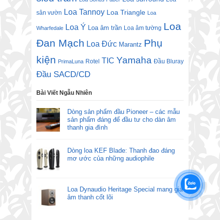
Loa Tannoy
Loa Triangle
sân vườn
Loa
Loa
Loa Ý
Loa âm trần
Loa âm tường
Wharfedale
Đan Mạch
Phụ
Loa Đức
Marantz
kiện
Yamaha
TIC
Rotel
Đầu Bluray
PrimaLuna
Đầu SACD/CD
Bài Viết Ngẫu Nhiên
Dòng sản phẩm đầu Pioneer – các mẫu
sản phẩm đáng để đầu tư cho dàn âm
thanh gia đình
Dòng loa KEF Blade: Thanh đao đáng
mơ ước của những audiophile
Loa Dynaudio Heritage Special mang giá
âm thanh cốt lõi