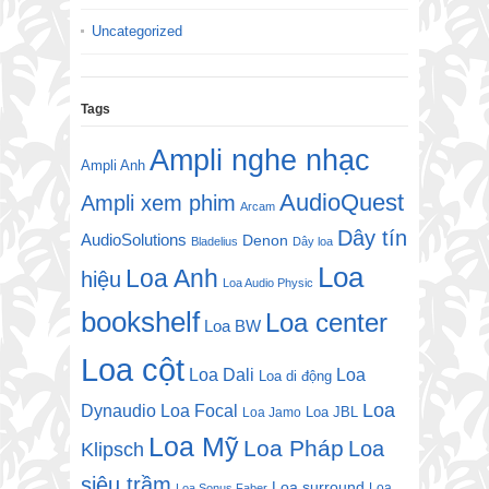
Uncategorized
Tags
Ampli nghe nhạc
Ampli Anh
AudioQuest
Ampli xem phim
Arcam
Dây tín
AudioSolutions
Denon
Bladelius
Dây loa
Loa
Loa Anh
hiệu
Loa Audio Physic
bookshelf
Loa center
Loa BW
Loa cột
Loa Dali
Loa
Loa di động
Loa
Dynaudio
Loa Focal
Loa JBL
Loa Jamo
Loa Mỹ
Loa Pháp
Loa
Klipsch
siêu trầm
Loa surround
Loa
Loa Sonus Faber