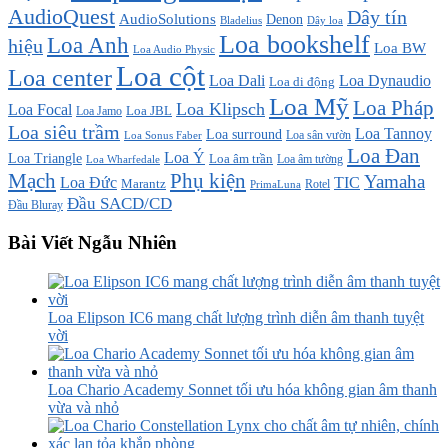
AudioQuest
Dây tín
AudioSolutions
Denon
Bladelius
Dây loa
Loa bookshelf
Loa Anh
hiệu
Loa BW
Loa Audio Physic
Loa cột
Loa center
Loa Dali
Loa Dynaudio
Loa di động
Loa Mỹ
Loa Pháp
Loa Klipsch
Loa Focal
Loa JBL
Loa Jamo
Loa siêu trầm
Loa Tannoy
Loa surround
Loa sân vườn
Loa Sonus Faber
Loa Đan
Loa Ý
Loa Triangle
Loa âm trần
Loa âm tường
Loa Wharfedale
Mạch
Phụ kiện
Yamaha
TIC
Loa Đức
Marantz
PrimaLuna
Rotel
Đầu SACD/CD
Đầu Bluray
Bài Viết Ngẫu Nhiên
Loa Elipson IC6 mang chất lượng trình diễn âm thanh tuyệt
vời
Loa Chario Academy Sonnet tối ưu hóa không gian âm thanh
vừa và nhỏ