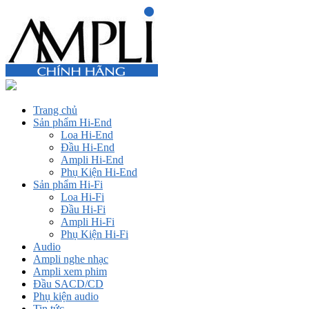
Trang chủ
Sản phẩm Hi-End
Loa Hi-End
Đầu Hi-End
Ampli Hi-End
Phụ Kiện Hi-End
Sản phẩm Hi-Fi
Loa Hi-Fi
Đầu Hi-Fi
Ampli Hi-Fi
Phụ Kiện Hi-Fi
Audio
Ampli nghe nhạc
Ampli xem phim
Đầu SACD/CD
Phụ kiện audio
Tin tức