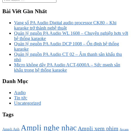
Bài Viết Gần Nhất
Vang số PA Audio Digital audio processor CK80 – Khi
karaoke trở thành nghệ thuật
Quản lý nguồn PA Audio WL 1608 – Chuyên nghiệp hơn với
hệ thống karaoke
Quản lý nguồn PA Audio DCP 1008 – Ổn định hệ thống
karaoke
Quản lý nguồn PA Audio CT 02 – Âm thanh sân khấu thu
nhỏ
Micro không dây PA Audio ACT-6000A – Sức mạnh sân
khấu trong hệ thống karaoke
Danh Mục
Audio
Tin tức
Uncategorized
Tags
Ampli nghe nhạc
Ampli xem phim
Ampli Anh
Arcam