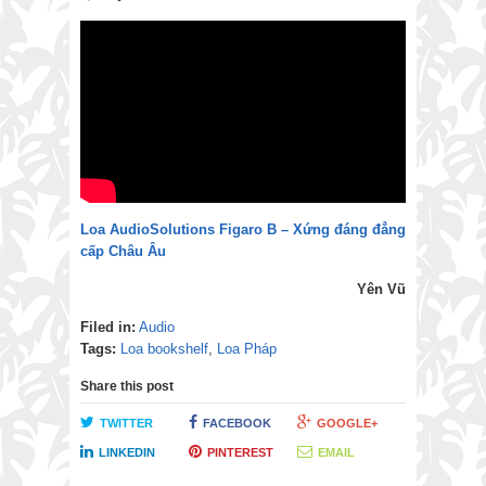
Loa AudioSolutions Figaro B – Xứng đáng đẳng
cấp Châu Âu
Yên Vũ
Filed in:
Audio
Tags:
Loa bookshelf
,
Loa Pháp
Share this post
TWITTER
FACEBOOK
GOOGLE+
LINKEDIN
PINTEREST
EMAIL