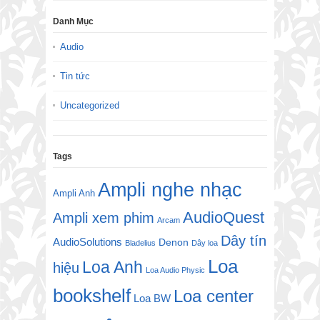
Danh Mục
Audio
Tin tức
Uncategorized
Tags
Ampli nghe nhạc
Ampli Anh
AudioQuest
Ampli xem phim
Arcam
Dây tín
AudioSolutions
Denon
Bladelius
Dây loa
Loa
Loa Anh
hiệu
Loa Audio Physic
bookshelf
Loa center
Loa BW