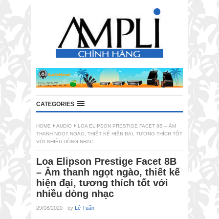
CATEGORIES
HOME
AUDIO
LOA ELIPSON PRESTIGE FACET 8B – ÂM
THANH NGỌT NGÀO, THIẾT KẾ HIỆN ĐẠI, TƯƠNG THÍCH TỐT
VỚI NHIỀU DÒNG NHẠC
Loa Elipson Prestige Facet 8B
– Âm thanh ngọt ngào, thiết kế
hiện đại, tương thích tốt với
nhiều dòng nhạc
29/08/2020
·
by
Lê Tuấn
·