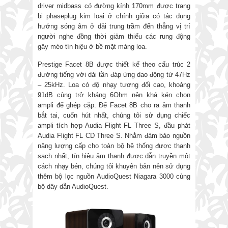
driver midbass có đường kính 170mm được trang
bị phaseplug kim loại ở chính giữa có tác dụng
hướng sóng âm ở dải trung trầm đến thẳng vị trí
người nghe đồng thời giảm thiểu các rung động
gây méo tín hiệu ở bề mặt màng loa.
Prestige Facet 8B được thiết kế theo cấu trúc 2
đường tiếng với dải tần đáp ứng dao động từ 47Hz
– 25kHz. Loa có độ nhạy tương đối cao, khoảng
91dB cùng trở kháng 6Ohm nên khá kén chọn
ampli để ghép cặp. Để Facet 8B cho ra âm thanh
bắt tai, cuốn hút nhất, chúng tôi sử dụng chiếc
ampli tích hợp Audia Flight FL Three S, đầu phát
Audia Flight FL CD Three S. Nhằm đảm bảo nguồn
năng lượng cấp cho toàn bộ hệ thống được thanh
sạch nhất, tín hiệu âm thanh được dẫn truyền một
cách nhạy bén, chúng tôi khuyên bản nên sử dụng
thêm bộ lọc nguồn AudioQuest Niagara 3000 cùng
bộ dây dẫn AudioQuest.