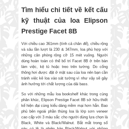
Tìm hiểu chi tiết về kết cấu
kỹ thuật của loa Elipson
Prestige Facet 8B
Với chiều cao 361mm (tính cả chân đế), chiều rộng
và sâu lần lượt là 230 & 347mm, loa phù hợp với
những căn phòng rộng cỡ 15 mét vuông. Người
dùng hoàn toàn có thể bố trí Facet 8B ở trên bàn
làm việc, kệ tủ hoặc treo trên tường. Do cổng
thông hơi được đặt ở mặt sau của loa nên bạn cần
tránh việc kê loa vào sát tường vì như vậy sẽ gây
ảnh hưởng tới chất lượng của dải bass.
So với những mẫu loa bookshelf khác trong cùng
phân khúc, Elipson Prestige Facet 8B sở hữu thiết
kế hiện đại cùng kiểu dáng mềm mại hơn hẳn. Bao
phủ bên ngoài phần thùng loa là lớp sơn veneer
cao cấp với 3 màu sắc cho người dùng lựa chọn là
Black, White và Black/Walnut. Bắt mắt trong số
này có lẽ là phiên bản Black/Walnut với những