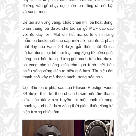
đường vân gỗ chạy dọc thân loa trông rất nổi bật
và sang trọng.
Để tạo sự vững vàng, chắc chắn khi loa hoạt động,
phần thùng loa được chế tạo sự gỗ MDF cao cấp
với độ dày lớn. Một chi tiết mà có lẽ chỉ những
mẫu loa bookshelf cao cấp mới sở hữu đó là phần
mặt đáy của Facet 8B được gắn thêm một đế loa
có tác dụng loại bỏ mọi loại rung động từ bên ngoài
cũng như bên trong. Từng góc cạnh trên loa được
bo cong nhẹ nhàng giúp cho quá trình triệt tiêu
nhiễu sóng đứng diễn ra hiệu quả hơn. Tín hiệu âm
thanh nhờ vậy mà thanh sạch, trong trẻo hơn.
Cọc đấu loa ở phía sau của Elipson Prestige Facet
8B được thiết kế theo chuẩn bi-wire nên âm thanh
giữa các dải được truyền tải một cách rõ ràng,
mạch lạc, chi tiết hơn đồng thời giảm thiểu đáng kể
hiện tượng nhiễu âm.