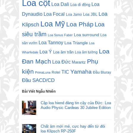
Loa cột
Loa Dali
Loa
Loa di động
Loa
Dynaudio
Loa Focal
Loa JBL
Loa Jamo
Loa Mỹ
Loa Pháp
Loa
Klipsch
siêu trầm
Loa surround
Loa
Loa Sonus Faber
Loa Tannoy
Loa Triangle
sân vườn
Loa
Loa
Loa Ý
Loa âm trần
Loa âm tường
Wharfedale
Đan Mạch
Phụ
Loa Đức
Marantz
kiện
Yamaha
TIC
Rotel
Đầu Bluray
PrimaLuna
Đầu SACD/CD
Bài Viết Ngẫu Nhiên
Cặp loa hiend đáng tin cậy của Đức: Loa
Audio Physic Cardeas 30 Jubilee Edition
Chất âm mới mẻ, cực hay đến từ đôi
loa Klipsch RP-250F