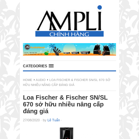
CATEGORIES
HOME
AUDIO
LOA FISCHER & FISCHER SN/SL 670 SỞ
HỮU NHIỀU NÂNG CẤP ĐÁNG GIÁ
Loa Fischer & Fischer SN/SL
670 sở hữu nhiều nâng cấp
đáng giá
27/08/2020
·
by
Lê Tuấn
·