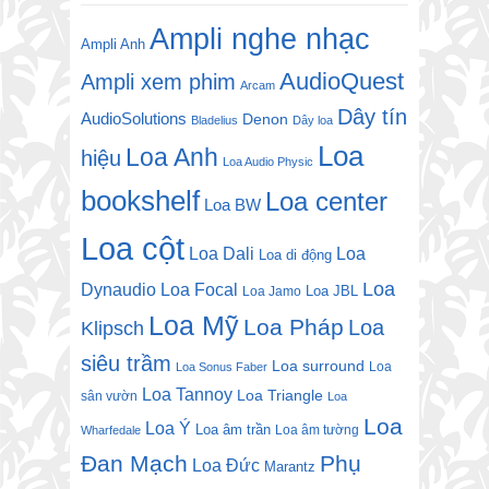
Ampli nghe nhạc
Ampli Anh
AudioQuest
Ampli xem phim
Arcam
Dây tín
AudioSolutions
Denon
Bladelius
Dây loa
Loa
Loa Anh
hiệu
Loa Audio Physic
bookshelf
Loa center
Loa BW
Loa cột
Loa Dali
Loa
Loa di động
Loa
Dynaudio
Loa Focal
Loa JBL
Loa Jamo
Loa Mỹ
Loa Pháp
Loa
Klipsch
siêu trầm
Loa surround
Loa
Loa Sonus Faber
Loa Tannoy
Loa Triangle
sân vườn
Loa
Loa
Loa Ý
Loa âm trần
Loa âm tường
Wharfedale
Đan Mạch
Phụ
Loa Đức
Marantz