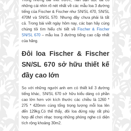
những cái nhìn rõ nét nhất về các mẫu loa 3 đường
tiếng của Fischer & Fischer như SN/SL 470, SN/SL
470M và SN/SL 570. Nhưng đây chưa phải là tất
cả. Trong bài viết ngày hôm nay, các bạn hãy cùng
chúng tôi tìm hiểu chi tiết về
Fischer & Fischer
SN/SL 670
– mẫu loa 3 đường tiếng cao cấp nhất
của hãng.
Đôi loa Fischer & Fischer
SN/SL 670 sở hữu thiết kế
đầy cao lớn
So với những người anh em có thiết kế 3 đường
tiếng khác, SN/SL 670 sở hữu kiểu dáng có phần
cao lớn hơn với kích thước các chiều là 1260 *
275 * 420mm cùng tổng trọng lượng mỗi loa lên
đến 129kg.Có thể thấy, đôi loa đứng này rất phù
hợp để chơi nhạc trong những phòng nghe có diện
tích rộng khoảng 30m2.