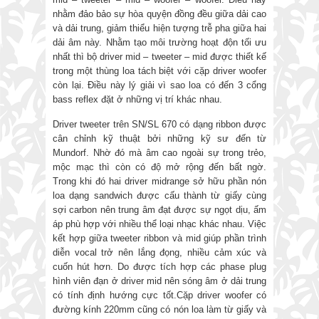
nhằm đảo bảo sự hòa quyện đồng đều giữa dải cao
và dải trung, giảm thiểu hiện tượng trễ pha giữa hai
dải âm này. Nhằm tạo môi trường hoạt độn tối ưu
nhất thì bộ driver mid – tweeter – mid được thiết kế
trong một thùng loa tách biệt với cặp driver woofer
còn lại. Điều này lý giải vì sao loa có đến 3 cổng
bass reflex đặt ở những vị trí khác nhau.
Driver tweeter trên SN/SL 670 có dạng ribbon được
cân chỉnh kỹ thuật bởi những kỹ sư đến từ
Mundorf. Nhờ đó mà âm cao ngoài sự trong trẻo,
mộc mạc thì còn có độ mở rộng đến bất ngờ.
Trong khi đó hai driver midrange sở hữu phần nón
loa dạng sandwich được cấu thành từ giấy cùng
sợi carbon nên trung âm đạt được sự ngọt dịu, ấm
áp phù hợp với nhiều thể loại nhạc khác nhau. Việc
kết hợp giữa tweeter ribbon và mid giúp phần trình
diễn vocal trở nên lắng đọng, nhiều cảm xúc và
cuốn hút hơn. Do được tích hợp các phase plug
hình viên đạn ở driver mid nên sóng âm ở dải trung
có tính định hướng cực tốt.Cặp driver woofer có
đường kính 220mm cũng có nón loa làm từ giấy và