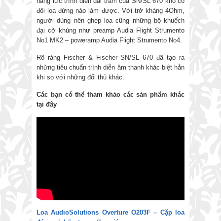
năng lực trình diễn dải trầm của SN/SL 670 khó có
đôi loa đứng nào làm được. Với trở kháng 4Ohm,
người dùng nên ghép loa cũng những bộ khuếch
đại cỡ khủng như preamp Audia Flight Strumento
No1 MK2 – poweramp Audia Flight Strumento No4.
Rõ ràng Fischer & Fischer SN/SL 670 đã tạo ra
những tiêu chuẩn trình diễn âm thanh khác biệt hẳn
khi so với những đối thủ khác.
Các bạn có thể tham khảo các sản phẩm khác
tại đây
Loa AudioSolutions Overture O203F – Cặp loa