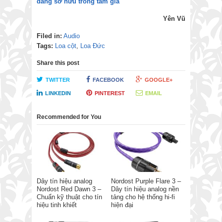
đáng sở hữu trong tầm giá
Yên Vũ
Filed in:
Audio
Tags:
Loa cột
,
Loa Đức
Share this post
TWITTER
FACEBOOK
GOOGLE+
LINKEDIN
PINTEREST
EMAIL
Recommended for You
Dây tín hiệu analog
Nordost Purple Flare 3 –
Nordost Red Dawn 3 –
Dây tín hiệu analog nền
Chuẩn kỹ thuật cho tín
tảng cho hệ thống hi-fi
hiệu tinh khiết
hiện đại