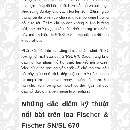
chịu lực cùng độ bền bỉ tốt hơn hẳn gỗ và kim loại.
Việc nâng độ dày các vách loa lên 20 – 23mm giúp
thùng loa đá phiến có khả năng loại bỏ cộng hưởng
nội cực tốt. Thậm chí nó còn không bị ảnh hưởng
bởi các nhiễu xạ, nhiễu từ. Nhờ những ưu điểm
này mà tín hiệu do SN/SL 670 cung cấp có độ tinh
khiết rất cao.
Phần kết nối trên loa cũng được chăm chút rất kỹ
lưỡng. Ở mặt sau của SN/SL 670 được trang bị 6
cầu nối loa nhằm hỗ trợ thiết lập kết nối bi-wire.
Việc sử dụng bạc nguyên chất để chế tạo các cầu
nối này giúp quá trình tiếp nhận tín hiệu âm thanh
từ ampli trở nên nhanh nhạy, chuẩn xác hơn. Để
hạn chế hiện tượng oxi hóa theo thời gian thì các
cầu nối được mạ bên ngoài lớp rhodium.
Những đặc điểm kỹ thuật
nổi bật trên loa Fischer &
Fischer SN/SL 670