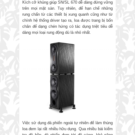
Kích cỡ khủng giúp SN/SL 670 dễ dàng đứng vững
trên mọi mặt sàn. Tuy nhiên, để hạn chế những
rung chấn từ các thiết bị xung quanh cũng như từ
chính hệ thống driver tạo ra, loa được trang bị bốn
chân đế dạng chén hứng có tác dụng triệt tiêu dễ
dàng mọi loại rung động dù là nhỏ nhất.
Việc sử dụng đá phiến ngoài tự nhiên để làm thùng
loa đem lại rất nhiều hữu dụng. Qua nhiều bài kiểm
tra độ bền, đá phiến đem tới độ cứng, khả năng