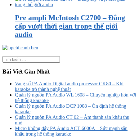
Pre ampli McIntosh C2700 – Đẳng
cấp vượt thời gian trong thế giới
audio
Bài Viết Gần Nhất
Vang số PA Audio Digital audio processor CK80 – Khi
karaoke trở thành nghệ thuật
Quản lý nguồn PA Audio WL 1608 – Chuyên nghiệp hơn với
hệ thống karaoke
Quản lý nguồn PA Audio DCP 1008 – Ổn định hệ thống
karaoke
Quản lý nguồn PA Audio CT 02 – Âm thanh sân khấu thu
nhỏ
Micro không dây PA Audio ACT-6000A – Sức mạnh sân
khấu trong hệ thống karaoke