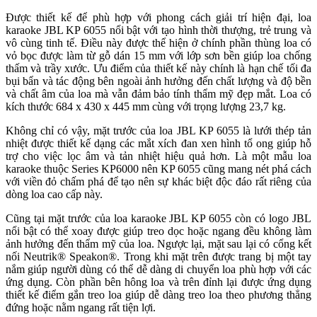
Được thiết kế để phù hợp với phong cách giải trí hiện đại, loa
karaoke JBL KP 6055 nổi bật với tạo hình thời thượng, trẻ trung và
vô cùng tinh tế. Điều này được thể hiện ở chính phần thùng loa có
vỏ bọc được làm từ gỗ dán 15 mm với lớp sơn bền giúp loa chống
thấm và trầy xước. Ưu điểm của thiết kế này chính là hạn chế tối đa
bụi bẩn và tác động bên ngoài ảnh hưởng đến chất lượng và độ bền
và chất âm của loa mà vẫn đảm bảo tính thẩm mỹ đẹp mắt. Loa có
kích thước 684 x 430 x 445 mm cùng với trọng lượng 23,7 kg.
Không chỉ có vậy, mặt trước của loa JBL KP 6055 là lưới thép tản
nhiệt được thiết kế dạng các mắt xích đan xen hình tổ ong giúp hỗ
trợ cho việc lọc âm và tản nhiệt hiệu quả hơn. Là một mẫu loa
karaoke thuộc Series KP6000 nên KP 6055 cũng mang nét phá cách
với viền đỏ chấm phá để tạo nên sự khác biệt độc đáo rất riêng của
dòng loa cao cấp này.
Cũng tại mặt trước của loa karaoke JBL KP 6055 còn có logo JBL
nổi bật có thể xoay được giúp treo dọc hoặc ngang đều không làm
ảnh hưởng đến thẩm mỹ của loa. Ngược lại, mặt sau lại có cổng kết
nối Neutrik® Speakon®. Trong khi mặt trên được trang bị một tay
nắm giúp người dùng có thể dễ dàng di chuyển loa phù hợp với các
ứng dụng. Còn phần bên hông loa và trên đỉnh lại được ứng dụng
thiết kế điểm gắn treo loa giúp dễ dàng treo loa theo phương thẳng
đứng hoặc nằm ngang rất tiện lợi.