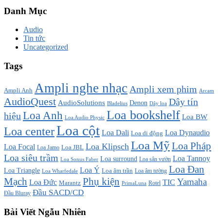
Danh Mục
Audio
Tin tức
Uncategorized
Tags
Ampli nghe nhạc
Ampli xem phim
Ampli Anh
Arcam
AudioQuest
Dây tín
AudioSolutions
Denon
Bladelius
Dây loa
Loa bookshelf
Loa Anh
hiệu
Loa BW
Loa Audio Physic
Loa cột
Loa center
Loa Dali
Loa Dynaudio
Loa di động
Loa Mỹ
Loa Pháp
Loa Klipsch
Loa Focal
Loa JBL
Loa Jamo
Loa siêu trầm
Loa Tannoy
Loa surround
Loa sân vườn
Loa Sonus Faber
Loa Đan
Loa Ý
Loa Triangle
Loa âm trần
Loa âm tường
Loa Wharfedale
Mạch
Phụ kiện
Yamaha
TIC
Loa Đức
Marantz
PrimaLuna
Rotel
Đầu SACD/CD
Đầu Bluray
Bài Viết Ngẫu Nhiên