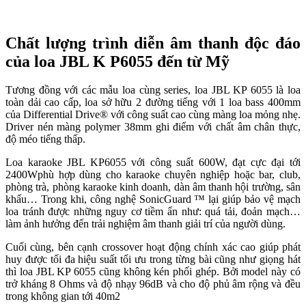
Chất lượng trình diễn âm thanh độc đáo
của
loa JBL K P6055 đến từ Mỹ
Tương đồng với các mẫu loa cùng series, loa JBL KP 6055 là loa
toàn dải cao cấp, loa sở hữu 2 đường tiếng với 1 loa bass 400mm
của Differential Drive® với công suất cao cùng màng loa mỏng nhẹ.
Driver nén màng polymer 38mm ghi điểm với chất âm chân thực,
độ méo tiếng thấp.
Loa karaoke JBL KP6055 với công suất 600W, đạt cực đại tới
2400Wphù hợp dùng cho karaoke chuyên nghiệp hoặc bar, club,
phòng trà, phòng karaoke kinh doanh, dàn âm thanh hội trường, sân
khấu… Trong khi, công nghệ SonicGuard ™ lại giúp bảo vệ mạch
loa tránh được những nguy cơ tiềm ẩn như: quá tải, đoản mạch…
làm ảnh hưởng đến trải nghiệm âm thanh giải trí của người dùng.
Cuối cùng, bên cạnh crossover hoạt động chính xác cao giúp phát
huy được tối đa hiệu suất tối ưu trong từng bài cũng như giọng hát
thì loa JBL KP 6055 cũng không kén phối ghép. Bởi model này có
trở kháng 8 Ohms và độ nhạy 96dB và cho độ phủ âm rộng và đều
trong không gian tới 40m2