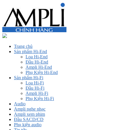
Trang chủ
Sản phẩm Hi-End
Loa Hi-End
Đầu Hi-End
Ampli Hi-End
Phụ Kiện Hi-End
Sản phẩm Hi-Fi
Loa Hi-Fi
Đầu Hi-Fi
Ampli Hi-Fi
Phụ Kiện Hi-Fi
Audio
Ampli nghe nhạc
Ampli xem phim
Đầu SACD/CD
Phụ kiện audio
Tin tức