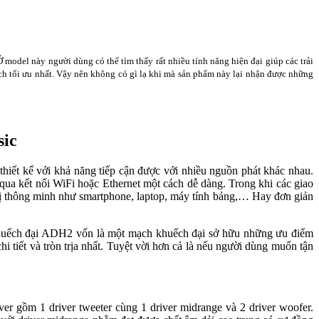
 model này người dùng có thể tìm thấy rất nhiều tính năng hiện đại giúp các trải
ch tối ưu nhất. Vậy nên không có gì lạ khi mà sản phẩm này lại nhận được những
sic
hiết kế với khả năng tiếp cận được với nhiều nguồn phát khác nhau.
a kết nối WiFi hoặc Ethernet một cách dễ dàng. Trong khi các giao
t bị thông minh như smartphone, laptop, máy tính bảng,… Hay đơn giản
 khuếch đại ADH2 vốn là một mạch khuếch đại sở hữu những ưu điểm
tiết và tròn trịa nhất. Tuyệt vời hơn cả là nếu người dùng muốn tận
ver gồm 1 driver tweeter cùng 1 driver midrange và 2 driver woofer.