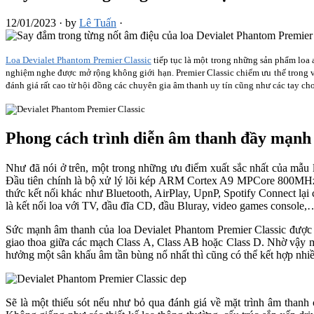
12/01/2023
·
by
Lê Tuấn
·
Loa Devialet Phantom Premier Classic
tiếp tục là một trong những sản phẩm loa 
nghiệm nghe được mở rộng không giới hạn. Premier Classic chiếm ưu thế trong v
đánh giá rất cao từ hội đồng các chuyên gia âm thanh uy tín cũng như các tay ch
Phong cách trình diễn âm thanh đầy mạnh 
Như đã nói ở trên, một trong những ưu điểm xuất sắc nhất của mẫu 
Đầu tiên chính là bộ xử lý lõi kép ARM Cortex A9 MPCore 800MHz c
thức kết nối khác như Bluetooth, AirPlay, UpnP, Spotify Connect lại
là kết nối loa với TV, đầu đĩa CD, đầu Bluray, video games console,
Sức mạnh âm thanh của loa Devialet Phantom Premier Classic được
giao thoa giữa các mạch Class A, Class AB hoặc Class D. Nhờ vậy mà
hưởng một sân khấu âm tần bùng nổ nhất thì cũng có thể kết hợp nhi
Sẽ là một thiếu sót nếu như bỏ qua đánh giá về mặt trình âm thanh 