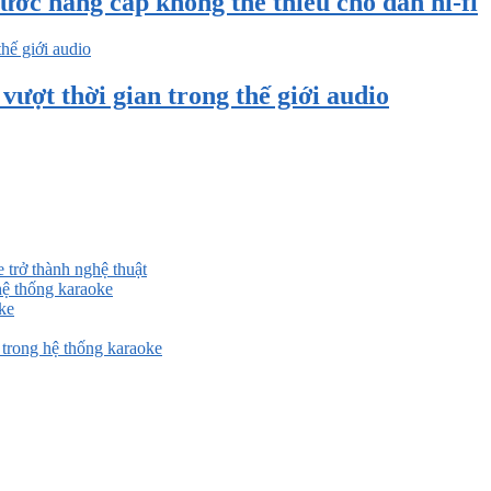
ước nâng cấp không thể thiếu cho dàn hi-fi
ượt thời gian trong thế giới audio
 trở thành nghệ thuật
ệ thống karaoke
ke
rong hệ thống karaoke