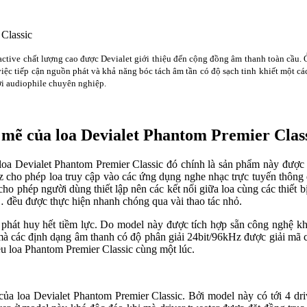
active chất lượng cao được Devialet giới thiệu đến cộng đồng âm thanh toàn cầu. Ở
iệc tiếp cận nguồn phát và khả năng bóc tách âm tần có độ sạch tinh khiết một cá
ơi audiophile chuyên nghiệp.
mẽ của loa Devialet Phantom Premier Clas
loa Devialet Phantom Premier Classic đó chính là sản phẩm này được t
ho phép loa truy cập vào các ứng dụng nghe nhạc trực tuyến thông qu
 cho phép người dùng thiết lập nên các kết nối giữa loa cùng các thiế
… đều được thực hiện nhanh chóng qua vài thao tác nhỏ.
 phát huy hết tiềm lực. Do model này được tích hợp sẵn công nghệ
 các định dạng âm thanh có độ phân giải 24bit/96kHz được giải mã chi 
ều loa Phantom Premier Classic cùng một lúc.
của loa Devialet Phantom Premier Classic. Bởi model này có tới 4 dri