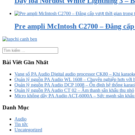
Dây loa Nordost White Lightning 3 – B
Pre ampli McIntosh C2700 – Đẳng cấp v
Bài Viết Gần Nhất
Vang số PA Audio Digital audio processor CK80 – Khi karaoke
Quản lý nguồn PA Audio WL 1608 – Chuyên nghiệp hơn với h
Quản lý nguồn PA Audio DCP 1008 – Ổn định hệ thống karao
Quản lý nguồn PA Audio CT 02 – Âm thanh sân khấu thu nhỏ
Micro không dây PA Audio ACT-6000A – Sức mạnh sân khấu t
Danh Mục
Audio
Tin tức
Uncategorized