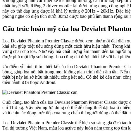
Không giống như các thiết kế loa thông thường, cấu trúc sắp xếp dr
nhất tuyệt vời. Riêng 2 driver woofer lại được ứng dụng công nghệ 
này có thể đáp ứng được là khá lý tưởng ở 20Hz – 20kHz. Đặc biệ
phòng nghe có diện tích dưới 30m2 được bao phủ âm thanh rộng rãi n
Cấu trúc hoàn mỹ của loa Devialet Phanto
Loa Devialet Phantom Premier Classic được xem như một đại diện xuấ
khá sâu giúp triệt tiêu sóng đứng một cách hữu hiệu nhất. Trong khi
vững chãi cho loa. Nhờ vậy mà chất lượng âm thanh đến tai người ng
được phủ một lớp sơn bóng. Loa cũng chỉ được thiết kế với hai phiên
Ưu điểm về hình thức thiết kế của loa Devialet Phantom Premier Cla
bóng, giúp loa nổi bật trong mọi không gian trình diễn âm tần. Nếu
thiết bị này lại sở hữu rất nhiều cổng kết nối. Có thể kể đến như: cổ
điều hành iOS hoặc Android.
Cuối cùng, tạo hình của loa Devialet Phantom Premier Classic được đ
chỉ 11.4 kg. Vậy nên người dùng có thể dễ dàng thiết đặt loa ở nhiều
và ít chịu tác động trực tiếp của rung chấn thì người dùng có thể đặ
Loa Devialet Phantom Premier Classic thể hiện sự sáng giá ở cả tạo h
Tại thị trường Việt Nam, mẫu loa active này luôn nằm trong top tìm