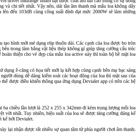
 với driver midrange nhằm đạt được chất âm dải cao trung có sự đồng
ng và chi tiết nhất. Vậy nên, dải tần âm thanh mà mẫu loa không dây
loa lên đến 103dB cùng công suất đỉnh đạt mức 2000W sẽ làm những
 tạo hình mới mẻ dạng elip thuôn dài. Các cạnh của loa được bo tròn
g bên trong làm bằng vật liệu thép không gỉ giúp tăng cường cấu trúc
hoàn thiện cho vẻ đẹp của mẫu loa active này thì toàn bộ bề mặt loa
sử dụng ê-căng có họa tiết mới lạ kết hợp cùng cạnh bên mạ bạc sáng
 người dùng dễ dàng kiểm soát các hoạt động của loa thì mặt sau của
 có thể được điều khiển thông qua ứng dụng Devialet app có trên các hệ
ài ba chiều lần lượt là 252 x 255 x 342mm đi kèm trọng lượng mỗi loa
yệt vời nhất. Tuy nhiên, hiệu suất của loa sẽ được tăng cường đáng kể
 kế bởi Devialet.
 này lại nhận được rất nhiều sự quan tâm từ phía người chơi âm thanh.