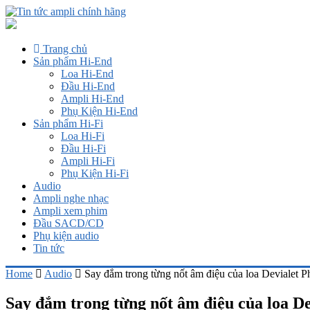
Trang chủ
Sản phẩm Hi-End
Loa Hi-End
Đầu Hi-End
Ampli Hi-End
Phụ Kiện Hi-End
Sản phẩm Hi-Fi
Loa Hi-Fi
Đầu Hi-Fi
Ampli Hi-Fi
Phụ Kiện Hi-Fi
Audio
Ampli nghe nhạc
Ampli xem phim
Đầu SACD/CD
Phụ kiện audio
Tin tức
Home
Audio
Say đắm trong từng nốt âm điệu của loa Devialet P
Say đắm trong từng nốt âm điệu của loa D