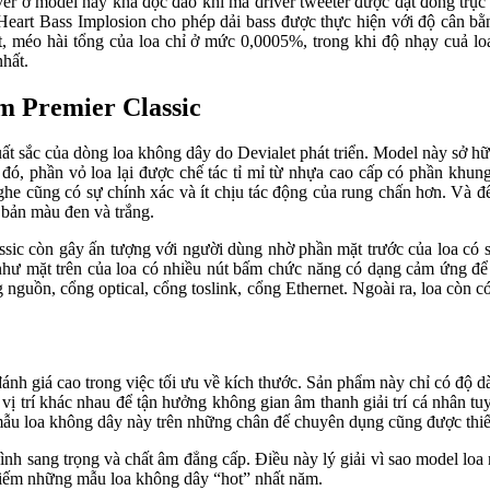
iver ở model này khá độc đáo khi mà driver tweeter được đặt đồng trục
Heart Bass Implosion cho phép dải bass được thực hiện với độ cân bằ
t, méo hài tổng của loa chỉ ở mức 0,0005%, trong khi độ nhạy cuả 
hất.
m Premier Classic
t sắc của dòng loa không dây do Devialet phát triển. Model này sở hữu
 đó, phần vỏ loa lại được chế tác tỉ mỉ từ nhựa cao cấp có phần khun
he cũng có sự chính xác và ít chịu tác động của rung chấn hơn. Và để 
 bản màu đen và trắng.
ssic còn gây ấn tượng với người dùng nhờ phần mặt trước của loa có 
 như mặt trên của loa có nhiều nút bấm chức năng có dạng cảm ứng để
ng nguồn, cổng optical, cổng toslink, cổng Ethernet. Ngoài ra, loa còn
ánh giá cao trong việc tối ưu về kích thước. Sản phẩm này chỉ có độ d
 vị trí khác nhau để tận hưởng không gian âm thanh giải trí cá nhân tu
t mẫu loa không dây này trên những chân đế chuyên dụng cũng được thiết
ình sang trọng và chất âm đẳng cấp. Điều này lý giải vì sao model loa
 kiếm những mẫu loa không dây “hot” nhất năm.