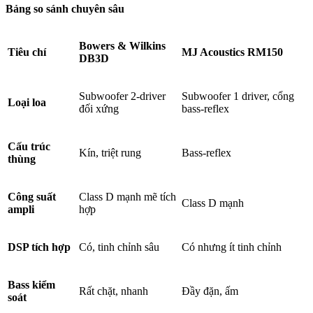
Bảng so sánh chuyên sâu
Bowers & Wilkins
Tiêu chí
MJ Acoustics RM150
DB3D
Subwoofer 2-driver
Subwoofer 1 driver, cổng
Loại loa
đối xứng
bass-reflex
Cấu trúc
Kín, triệt rung
Bass-reflex
thùng
Công suất
Class D mạnh mẽ tích
Class D mạnh
ampli
hợp
DSP tích hợp
Có, tinh chỉnh sâu
Có nhưng ít tinh chỉnh
Bass kiểm
Rất chặt, nhanh
Đầy đặn, ấm
soát