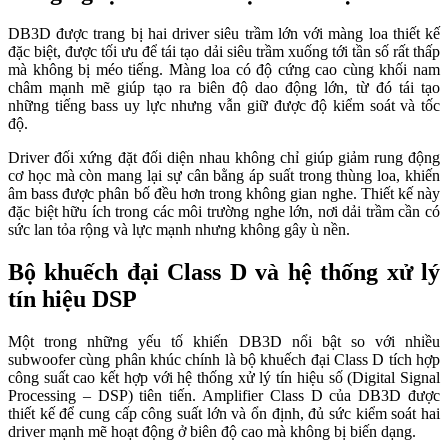
DB3D được trang bị hai driver siêu trầm lớn với màng loa thiết kế
đặc biệt, được tối ưu để tái tạo dải siêu trầm xuống tới tần số rất thấp
mà không bị méo tiếng. Màng loa có độ cứng cao cùng khối nam
châm mạnh mẽ giúp tạo ra biên độ dao động lớn, từ đó tái tạo
những tiếng bass uy lực nhưng vẫn giữ được độ kiểm soát và tốc
độ.
Driver đối xứng đặt đối diện nhau không chỉ giúp giảm rung động
cơ học mà còn mang lại sự cân bằng áp suất trong thùng loa, khiến
âm bass được phân bố đều hơn trong không gian nghe. Thiết kế này
đặc biệt hữu ích trong các môi trường nghe lớn, nơi dải trầm cần có
sức lan tỏa rộng và lực mạnh nhưng không gây ù nền.
Bộ khuếch đại Class D và hệ thống xử lý
tín hiệu DSP
Một trong những yếu tố khiến DB3D nổi bật so với nhiều
subwoofer cùng phân khúc chính là bộ khuếch đại Class D tích hợp
công suất cao kết hợp với hệ thống xử lý tín hiệu số (Digital Signal
Processing – DSP) tiên tiến. Amplifier Class D của DB3D được
thiết kế để cung cấp công suất lớn và ổn định, đủ sức kiểm soát hai
driver mạnh mẽ hoạt động ở biên độ cao mà không bị biến dạng.