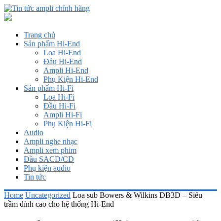
Trang chủ
Sản phẩm Hi-End
Loa Hi-End
Đầu Hi-End
Ampli Hi-End
Phụ Kiện Hi-End
Sản phẩm Hi-Fi
Loa Hi-Fi
Đầu Hi-Fi
Ampli Hi-Fi
Phụ Kiện Hi-Fi
Audio
Ampli nghe nhạc
Ampli xem phim
Đầu SACD/CD
Phụ kiện audio
Tin tức
Home
Uncategorized
Loa sub Bowers & Wilkins DB3D – Siêu
trầm đỉnh cao cho hệ thống Hi-End