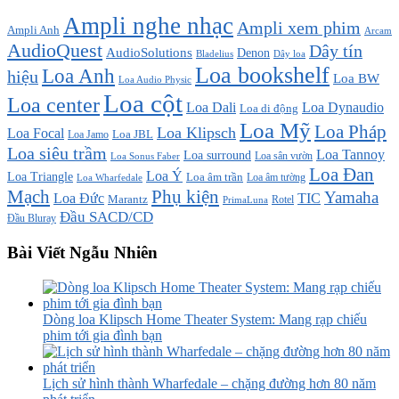
Ampli nghe nhạc
Ampli xem phim
Ampli Anh
Arcam
AudioQuest
Dây tín
AudioSolutions
Denon
Bladelius
Dây loa
Loa bookshelf
Loa Anh
hiệu
Loa BW
Loa Audio Physic
Loa cột
Loa center
Loa Dali
Loa Dynaudio
Loa di động
Loa Mỹ
Loa Pháp
Loa Klipsch
Loa Focal
Loa JBL
Loa Jamo
Loa siêu trầm
Loa Tannoy
Loa surround
Loa sân vườn
Loa Sonus Faber
Loa Đan
Loa Ý
Loa Triangle
Loa âm trần
Loa âm tường
Loa Wharfedale
Mạch
Phụ kiện
Yamaha
TIC
Loa Đức
Marantz
PrimaLuna
Rotel
Đầu SACD/CD
Đầu Bluray
Bài Viết Ngẫu Nhiên
Dòng loa Klipsch Home Theater System: Mang rạp chiếu
phim tới gia đình bạn
Lịch sử hình thành Wharfedale – chặng đường hơn 80 năm