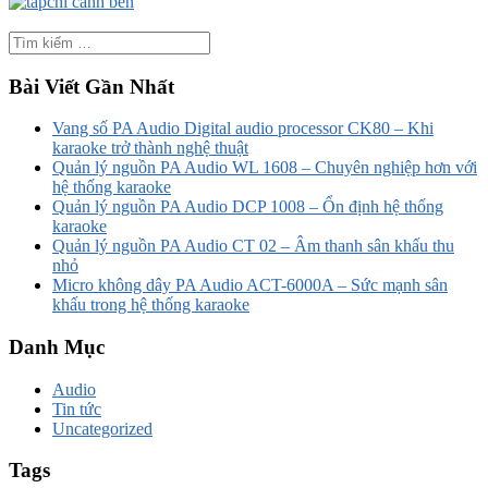
Bài Viết Gần Nhất
Vang số PA Audio Digital audio processor CK80 – Khi
karaoke trở thành nghệ thuật
Quản lý nguồn PA Audio WL 1608 – Chuyên nghiệp hơn với
hệ thống karaoke
Quản lý nguồn PA Audio DCP 1008 – Ổn định hệ thống
karaoke
Quản lý nguồn PA Audio CT 02 – Âm thanh sân khấu thu
nhỏ
Micro không dây PA Audio ACT-6000A – Sức mạnh sân
khấu trong hệ thống karaoke
Danh Mục
Audio
Tin tức
Uncategorized
Tags