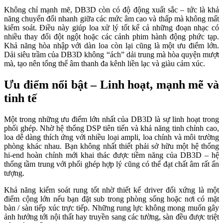
Không chỉ mạnh mẽ, DB3D còn có độ động xuất sắc – tức là khả
năng chuyển đổi nhanh giữa các mức âm cao và thấp mà không mất
kiểm soát. Điều này giúp loa xử lý tốt kể cả những đoạn nhạc có
nhiều thay đổi đột ngột hoặc các cảnh phim hành động phức tạp.
Khả năng hòa nhập với dàn loa còn lại cũng là một ưu điểm lớn.
Dải siêu trầm của DB3D không “ách” dải trung mà hòa quyện mượt
mà, tạo nên tổng thể âm thanh đa kênh liền lạc và giàu cảm xúc.
Ưu điểm nổi bật – Linh hoạt, mạnh mẽ và
tinh tế
Một trong những ưu điểm lớn nhất của DB3D là sự linh hoạt trong
phối ghép. Nhờ hệ thống DSP tiên tiến và khả năng tinh chỉnh cao,
loa dễ dàng thích ứng với nhiều loại ampli, loa chính và môi trường
phòng khác nhau. Bạn không nhất thiết phải sở hữu một hệ thống
hi-end hoàn chỉnh mới khai thác được tiềm năng của DB3D – hệ
thống tầm trung với phối ghép hợp lý cũng có thể đạt chất âm rất ấn
tượng.
Khả năng kiểm soát rung tốt nhờ thiết kế driver đối xứng là một
điểm cộng lớn nếu bạn đặt sub trong phòng sống hoặc nơi có mặt
bàn / sàn tiếp xúc trực tiếp. Những rung lực không mong muốn gây
ảnh hưởng tới nội thất hay truyền sang các tường, sàn đều được triệt