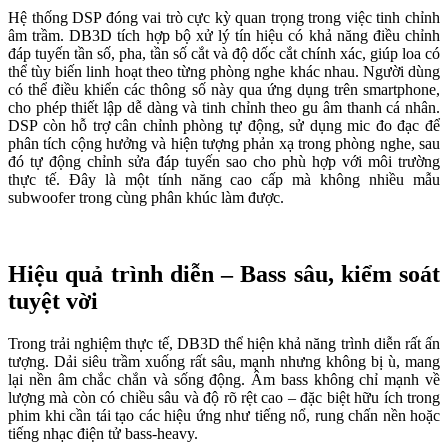
Hệ thống DSP đóng vai trò cực kỳ quan trọng trong việc tinh chỉnh
âm trầm. DB3D tích hợp bộ xử lý tín hiệu có khả năng điều chỉnh
đáp tuyến tần số, pha, tần số cắt và độ dốc cắt chính xác, giúp loa có
thể tùy biến linh hoạt theo từng phòng nghe khác nhau. Người dùng
có thể điều khiển các thông số này qua ứng dụng trên smartphone,
cho phép thiết lập dễ dàng và tinh chỉnh theo gu âm thanh cá nhân.
DSP còn hỗ trợ cân chỉnh phòng tự động, sử dụng mic đo đạc để
phân tích cộng hưởng và hiện tượng phản xạ trong phòng nghe, sau
đó tự động chỉnh sửa đáp tuyến sao cho phù hợp với môi trường
thực tế. Đây là một tính năng cao cấp mà không nhiều mẫu
subwoofer trong cùng phân khúc làm được.
Hiệu quả trình diễn – Bass sâu, kiểm soát
tuyệt vời
Trong trải nghiệm thực tế, DB3D thể hiện khả năng trình diễn rất ấn
tượng. Dải siêu trầm xuống rất sâu, mạnh nhưng không bị ù, mang
lại nền âm chắc chắn và sống động. Âm bass không chỉ mạnh về
lượng mà còn có chiều sâu và độ rõ rệt cao – đặc biệt hữu ích trong
phim khi cần tái tạo các hiệu ứng như tiếng nổ, rung chấn nền hoặc
tiếng nhạc điện tử bass-heavy.