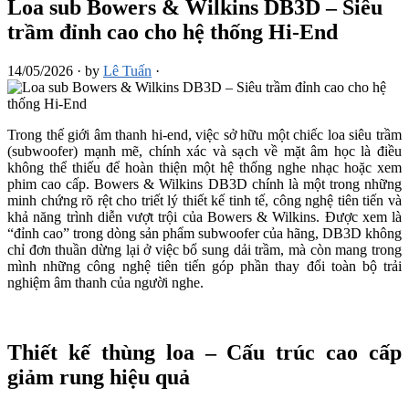
Loa sub Bowers & Wilkins DB3D – Siêu
trầm đỉnh cao cho hệ thống Hi-End
14/05/2026
·
by
Lê Tuấn
·
Trong thế giới âm thanh hi-end, việc sở hữu một chiếc loa siêu trầm
(subwoofer) mạnh mẽ, chính xác và sạch về mặt âm học là điều
không thể thiếu để hoàn thiện một hệ thống nghe nhạc hoặc xem
phim cao cấp. Bowers & Wilkins DB3D chính là một trong những
minh chứng rõ rệt cho triết lý thiết kế tinh tế, công nghệ tiên tiến và
khả năng trình diễn vượt trội của Bowers & Wilkins. Được xem là
“đỉnh cao” trong dòng sản phẩm subwoofer của hãng, DB3D không
chỉ đơn thuần dừng lại ở việc bổ sung dải trầm, mà còn mang trong
mình những công nghệ tiên tiến góp phần thay đổi toàn bộ trải
nghiệm âm thanh của người nghe.
Thiết kế thùng loa – Cấu trúc cao cấp
giảm rung hiệu quả