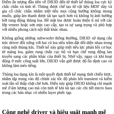
Điểm ấn tượng đầu tiên về DB3D đến từ thiết kế thùng loa cực kỳ
chắc chắn và tinh tế. Thùng được chế tạo từ vật liệu MDF dày và
gia cố chắc chắn nhằm triệt tiêu mọi cộng hưởng không mong
muốn, giúp âm thanh được tái tạo sạch hơn và không bị ảnh hưởng
bởi rung động thùng loa. Bề mặt loa được hoàn thiện tỉ mỉ với các
lớp veneer hoặc sơn mịn cao cấp, tạo ra sự sang trọng và phù hợp
với nhiều phong cách nội thất khác nhau.
Không giống những subwoofer thông thường, DB3D sử dụng cấu
trúc driver đối xứng với hai củ loa siêu trầm đặt đối diện nhau trong
cùng một thùng kín. Thiết kế này giúp triệt tiêu lực phản hồi cơ học
từ màng loa, giảm rung chấn cục bộ và hạn chế rung động lan
truyền sang các phần khác của thiết bị. Nhờ vậy, ngay cả khi hoạt
động ở mức công suất lớn, DB3D vẫn giữ được độ ổn định cao và
không làm méo tiếng.
Thùng loa dạng kín là một quyết định thiết kế mang tính chiến lược,
nhằm tập trung vào độ chính xác tốc độ phản hồi transient và kiểm
soát tần số thấp chặt chẽ hơn. Điều này giúp DB3D không chỉ mạnh
mẽ ở âm lượng cao mà còn tinh tế khi tái tạo các chi tiết micro bass
trong các bản nhạc có nhiều layer phức tạp.
Công nghệ driver và hiệu suất mạnh mẽ