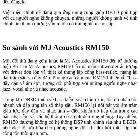
tiêu đáng kể.
Việc điều chỉnh dễ dàng qua ứng dụng cũng giúp DB3D phù hợp
với cả người nghe không chuyên, những người không rành về tinh
chỉnh âm thanh nhưng vẫn muốn có trải nghiệm cao cấp.
So sánh với MJ Acoustics RM150
Một đối thủ đáng gờm khác là MJ Acoustics RM150 đến từ thương
hiệu Ba Lan MJ Acoustics, RM150 là một mẫu subwoofer ấn tượng
với driver đơn lớn và thiết kế thùng lắp cổng bass-reflex, mang lại
dải trầm sâu và đầy đặn. Phong cách âm của RM150 thiên về “bass
đầy đặn và ấm áp”, tương đối phù hợp với những người nghe nhạc
jazz, vocal nhẹ và nhạc acoustic.
Trong khi DB3D thiên về bass kiểm soát chính xác, tốc độ phản hồi
nhanh và đáp ứng tần số thấp sâu, RM150 lại nổi bật với âm trầm
giàu lực, đầy đặn và nhạc tính – điều khiến nó hấp dẫn trong các
bản nhạc ấm và các hệ thống có ampli đèn nhẹ nhàng. Tuy nhiên,
RM150 thường không có hệ thống DSP tinh chỉnh sâu như DB3D,
nên việc tối ưu hóa cho phòng nghe đôi khi đòi hỏi thiết lập thủ
công tốn thời gian hơn.