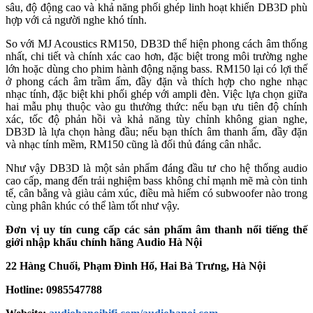
sâu, độ động cao và khả năng phối ghép linh hoạt khiến DB3D phù
hợp với cả người nghe khó tính.
So với MJ Acoustics RM150, DB3D thể hiện phong cách âm thống
nhất, chi tiết và chính xác cao hơn, đặc biệt trong môi trường nghe
lớn hoặc dùng cho phim hành động nặng bass. RM150 lại có lợi thế
ở phong cách âm trầm ấm, đầy đặn và thích hợp cho nghe nhạc
nhạc tính, đặc biệt khi phối ghép với ampli đèn. Việc lựa chọn giữa
hai mẫu phụ thuộc vào gu thưởng thức: nếu bạn ưu tiên độ chính
xác, tốc độ phản hồi và khả năng tùy chỉnh không gian nghe,
DB3D là lựa chọn hàng đầu; nếu bạn thích âm thanh ấm, đầy đặn
và nhạc tính mềm, RM150 cũng là đối thủ đáng cân nhắc.
Như vậy DB3D là một sản phẩm đáng đầu tư cho hệ thống audio
cao cấp, mang đến trải nghiệm bass không chỉ mạnh mẽ mà còn tinh
tế, cân bằng và giàu cảm xúc, điều mà hiếm có subwoofer nào trong
cùng phân khúc có thể làm tốt như vậy.
Đơn vị uy tín cung cấp các sản phẩm âm thanh nổi tiếng thế
giới nhập khẩu chính hãng
Audio Hà Nội
22 Hàng Chuối, Phạm Đình Hổ, Hai Bà Trưng, Hà Nội
Hotline: 0985547788