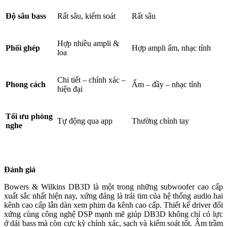
Độ sâu bass
Rất sâu, kiểm soát
Rất sâu
Hợp nhiều ampli &
Phối ghép
Hợp ampli ấm, nhạc tính
loa
Chi tiết – chính xác –
Phong cách
Ấm – đầy – nhạc tính
hiện đại
Tối ưu phòng
Tự động qua app
Thường chỉnh tay
nghe
Đánh giá
Bowers & Wilkins DB3D là một trong những subwoofer cao cấp
xuất sắc nhất hiện nay, xứng đáng là trái tim của hệ thống audio hai
kênh cao cấp lẫn dàn xem phim đa kênh cao cấp. Thiết kế driver đối
xứng cùng công nghệ DSP mạnh mẽ giúp DB3D không chỉ có lực
ở dải bass mà còn cực kỳ chính xác, sạch và kiểm soát tốt. Âm trầm