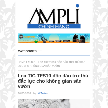
CATEGORIES
HOME
AUDIO
LOA TIC TFS10 ĐỘC ĐÁO TRỢ THỦ ĐẮC
LỰC CHO KHÔNG GIAN SÂN VƯỜN
Loa TIC TFS10 độc đáo trợ thủ
đắc lực cho không gian sân
vườn
16/06/2018
·
by
Lê Tuấn
·