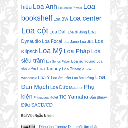
Loa
Loa Anh
hiệu
Loa Audio Physic
bookshelf
Loa center
Loa BW
Loa cột
Loa Dali
Loa
Loa di động
Loa
Dynaudio
Loa Focal
Loa JBL
Loa Jamo
Loa Mỹ
Loa Pháp
Loa
Klipsch
siêu trầm
Loa surround
Loa
Loa Sonus Faber
Loa Tannoy
Loa Triangle
sân vườn
Loa
Loa
Loa Ý
Loa âm trần
Loa âm tường
Wharfedale
Đan Mạch
Phụ
Loa Đức
Marantz
kiện
Yamaha
TIC
Rotel
Đầu Bluray
PrimaLuna
Đầu SACD/CD
Bài Viết Ngẫu Nhiên
Dòng loa Tannoy Di – chất âm chân