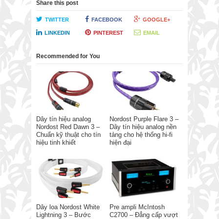
Share this post
TWITTER
FACEBOOK
GOOGLE+
LINKEDIN
PINTEREST
EMAIL
Recommended for You
Dây tín hiệu analog
Nordost Purple Flare 3 –
Nordost Red Dawn 3 –
Dây tín hiệu analog nền
Chuẩn kỹ thuật cho tín
tảng cho hệ thống hi-fi
hiệu tinh khiết
hiện đại
Dây loa Nordost White
Pre ampli McIntosh
Lightning 3 – Bước
C2700 – Đẳng cấp vượt