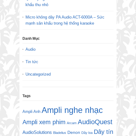
khấu thu nhỏ
Micro không dây PA Audio ACT-6000A – Sức
mạnh sân khấu trong hệ thống karaoke
Danh Mục
Audio
Tin tức
Uncategorized
Tags
Ampli nghe nhạc
Ampli Anh
AudioQuest
Ampli xem phim
Arcam
Dây tín
AudioSolutions
Denon
Bladelius
Dây loa