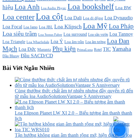
Loa bookshelf
Loa Anh
hiệu
Loa BW
Loa Audio Physic
Loa cột
Loa center
Loa Dali
Loa Dynaudio
Loa di động
Loa Mỹ
Loa Pháp
Loa Klipsch
Loa Focal
Loa JBL
Loa Jamo
Loa siêu trầm
Loa Tannoy
Loa surround
Loa sân vườn
Loa Sonus Faber
Loa Đan
Loa Ý
Loa Triangle
Loa âm trần
Loa âm tường
Loa Wharfedale
Mạch
Phụ kiện
Yamaha
TIC
Loa Đức
Marantz
PrimaLuna
Rotel
Đầu SACD/CD
Đầu Bluray
Bài Viết Ngẫu Nhiên
Cùng thưởng thức chất âm tự nhiên nhưng đầy quyến rũ đến
từ mẫu loa AudioSolutionsVantage S Anniversary
Loa Elipson Planet LW XI 2.0 – Biểu tượng âm thanh thanh
lịch
Tận hưởng không gian âm thanh rộng mở, hiện đại cùng loa