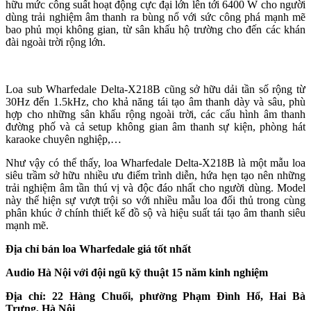
hữu mức công suất hoạt động cực đại lớn lên tới 6400 W cho người
dùng trải nghiệm âm thanh ra bùng nổ với sức công phá mạnh mẽ
bao phủ mọi không gian, từ sân khấu hộ trường cho đến các khán
đài ngoài trời rộng lớn.
Loa sub Wharfedale Delta-X218B cũng sở hữu dải tần số rộng từ
30Hz đến 1.5kHz, cho khả năng tái tạo âm thanh dày và sâu, phù
hợp cho những sân khấu rộng ngoài trời, các cấu hình âm thanh
đường phố và cả setup không gian âm thanh sự kiện, phòng hát
karaoke chuyên nghiệp,…
Như vậy có thể thấy, loa Wharfedale Delta-X218B là một mẫu loa
siêu trầm sở hữu nhiều ưu điểm trình diễn, hứa hẹn tạo nên những
trải nghiệm âm tần thú vị và độc đáo nhất cho người dùng. Model
này thể hiện sự vượt trội so với nhiều mẫu loa đối thủ trong cùng
phân khúc ở chính thiết kế đồ sộ và hiệu suất tái tạo âm thanh siêu
mạnh mẽ.
Địa chỉ bán loa Wharfedale giá tốt nhất
Audio Hà Nội với đội ngũ kỹ thuật 15 năm kinh nghiệm
Địa chỉ: 22 Hàng Chuối, phường Phạm Đình Hổ, Hai Bà
Trưng, Hà Nội