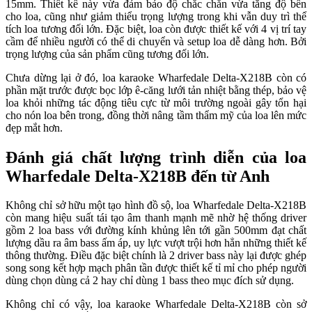
15mm. Thiết kế này vừa đảm bảo độ chắc chắn vừa tăng độ bền
cho loa, cũng như giảm thiểu trọng lượng trong khi vẫn duy trì thể
tích loa tương đối lớn. Đặc biệt, loa còn được thiết kế với 4 vị trí tay
cầm để nhiều người có thể di chuyển và setup loa dễ dàng hơn. Bởi
trọng lượng của sản phẩm cũng tương đối lớn.
Chưa dừng lại ở đó, loa karaoke Wharfedale Delta-X218B còn có
phần mặt trước được bọc lớp ê-căng lưới tản nhiệt bằng thép, bảo vệ
loa khỏi những tác động tiêu cực từ môi trường ngoài gây tổn hại
cho nón loa bên trong, đồng thời nâng tầm thẩm mỹ của loa lên mức
đẹp mắt hơn.
Đánh giá chất lượng trình diễn của loa
Wharfedale Delta-X218B đến từ Anh
Không chỉ sở hữu một tạo hình đồ sộ, loa Wharfedale Delta-X218B
còn mang hiệu suất tái tạo âm thanh mạnh mẽ nhờ hệ thống driver
gồm 2 loa bass với đường kính khủng lên tới gần 500mm đạt chất
lượng dầu ra âm bass ấm áp, uy lực vượt trội hơn hẳn những thiết kế
thông thường. Điều đặc biệt chính là 2 driver bass này lại được ghép
song song kết hợp mạch phân tần được thiết kế tỉ mỉ cho phép người
dùng chọn dùng cả 2 hay chỉ dùng 1 bass theo mục đích sử dụng.
Không chỉ có vậy, loa karaoke Wharfedale Delta-X218B còn sở