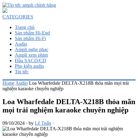
CATEGORIES
Trang chủ
Sản phẩm Hi-End
Sản phẩm Hi-Fi
Audio
Ampli nghe nhạc
Ampli xem phim
Đầu SACD/CD
Phụ kiện audio
Tin tức
Home
Audio
Loa Wharfedale DELTA-X218B thỏa mãn mọi trải
nghiệm karaoke chuyên nghiệp
Loa Wharfedale DELTA-X218B thỏa mãn
mọi trải nghiệm karaoke chuyên nghiệp
09/10/2024
·
by
Lê Tuấn
·