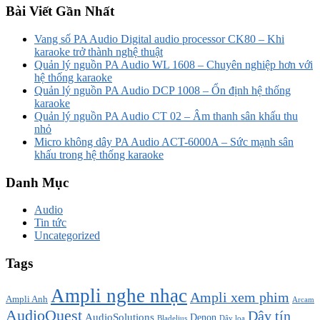
Bài Viết Gần Nhất
Vang số PA Audio Digital audio processor CK80 – Khi
karaoke trở thành nghệ thuật
Quản lý nguồn PA Audio WL 1608 – Chuyên nghiệp hơn với
hệ thống karaoke
Quản lý nguồn PA Audio DCP 1008 – Ổn định hệ thống
karaoke
Quản lý nguồn PA Audio CT 02 – Âm thanh sân khấu thu
nhỏ
Micro không dây PA Audio ACT-6000A – Sức mạnh sân
khấu trong hệ thống karaoke
Danh Mục
Audio
Tin tức
Uncategorized
Tags
Ampli nghe nhạc
Ampli xem phim
Ampli Anh
Arcam
AudioQuest
Dây tín
AudioSolutions
Denon
Bladelius
Dây loa