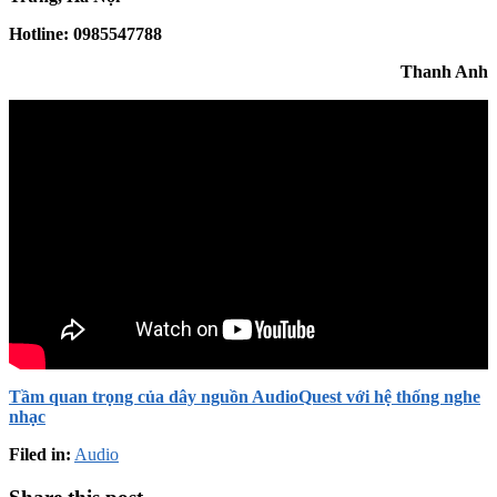
Hotline: 0985547788
Thanh Anh
Tầm quan trọng của dây nguồn AudioQuest với hệ thống nghe
nhạc
Filed in:
Audio