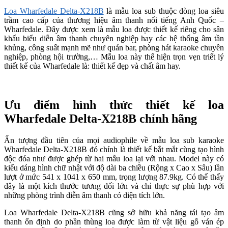
Loa Wharfedale Delta-X218B
là mẫu loa sub thuộc dòng loa siêu
trầm cao cấp của thương hiệu âm thanh nổi tiếng Anh Quốc –
Wharfedale. Đây được xem là mẫu loa được thiết kế riêng cho sân
khấu biểu diễn âm thanh chuyên nghiệp hay các hệ thống âm tần
khủng, công suất mạnh mẽ như quán bar, phòng hát karaoke chuyên
nghiệp, phòng hội trường,… Mẫu loa này thể hiện trọn vẹn triết lý
thiết kế của Wharfedale là: thiết kế đẹp và chất âm hay.
Ưu điểm hình thức thiết kế loa
Wharfedale Delta-X218B chính hãng
Ấn tượng đầu tiên của mọi audiophile về mẫu loa sub karaoke
Wharfedale Delta-X218B đó chính là thiết kế bắt mắt cùng tạo hình
độc đóa như được ghép từ hai mẫu loa lại với nhau. Model này có
kiểu dáng hình chữ nhật với độ dài ba chiều (Rộng x Cao x Sâu) lần
lượt ở mức 541 x 1041 x 650 mm, trọng lượng 87.9kg. Có thể thấy
đây là một kích thước tương đối lớn và chỉ thực sự phù hợp với
những phòng trình diễn âm thanh có diện tích lớn.
Loa Wharfedale Delta-X218B cũng sở hữu khả năng tái tạo âm
thanh ổn định do phần thùng loa được làm từ vật liệu gỗ ván ép