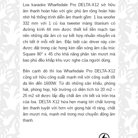
Loa karaoke Wharfedale Pro DELTA-X12 sở hữu
âm thanh hoàn hảo với góc phủ âm rộng hoàn hảo
nhờ hệ thống trình diễn âm thanh gồm: 1 loa woofer
332 mm với 1 củ loa tweeter màng titanium có
đường kính 44 mm được thiết kế liền mạch tạo
nên những dải âm có sự kết hợp nhuần nhuyễn và
chi tiết ở mỗi nốt âm. Đặc biệt các driver này còn
được đặt trong các họng kèn dẫn sóng âm cấu trúc
Square 90° x 45 cho khả năng phân tán mượt mà
bao phủ đều khắp khu vực nghe của người dùng.
Bên cạnh đó thì loa Wharfedale Pro DELTA-X12
cũng sở hữu công suất mạnh mẽ với công suất tốt
đa lên đến 1600W. Từ đó những sân khấu, phòng
hát, phòng họp, hội trường có diện tích từ 20 m2 –
25 m2 sẽ được lấp đầy chất âm chi tiết và tròn trịa
của loa. DELTA X12 hứa hẹn mang tới chất lượng
âm thanh tuyệt vời hơn với giọng hát rõ ràng, chất
âm mượt mà, mạnh mẽ trong mọi chuyển động âm
thanh.