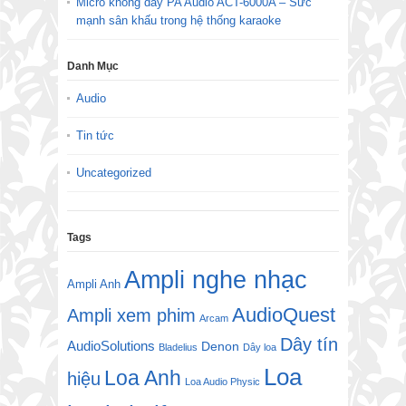
Micro không dây PA Audio ACT-6000A – Sức
mạnh sân khấu trong hệ thống karaoke
Danh Mục
Audio
Tin tức
Uncategorized
Tags
Ampli nghe nhạc
Ampli Anh
AudioQuest
Ampli xem phim
Arcam
Dây tín
AudioSolutions
Denon
Bladelius
Dây loa
Loa
Loa Anh
hiệu
Loa Audio Physic