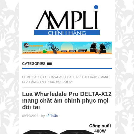
CATEGORIES
HOME
AUDIO
LOA WHARFEDALE PRO DELTA-X12 MANG
CHẤT ÂM CHINH PHỤC MỌI ĐÔI TAI
Loa Wharfedale Pro DELTA-X12
mang chất âm chinh phục mọi
đôi tai
09/10/2024
·
by
Lê Tuấn
·