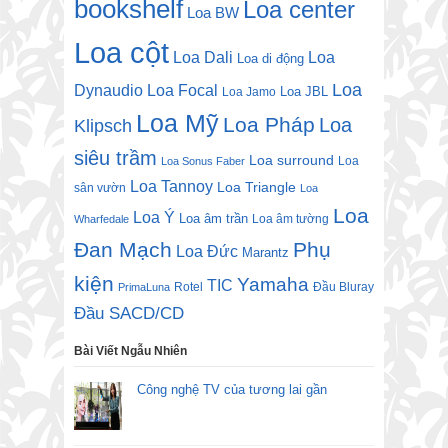
bookshelf
Loa center
Loa BW
Loa cột
Loa Dali
Loa
Loa di động
Loa
Dynaudio
Loa Focal
Loa JBL
Loa Jamo
Loa Mỹ
Loa Pháp
Loa
Klipsch
siêu trầm
Loa surround
Loa
Loa Sonus Faber
Loa Tannoy
Loa Triangle
sân vườn
Loa
Loa
Loa Ý
Loa âm trần
Loa âm tường
Wharfedale
Đan Mạch
Phụ
Loa Đức
Marantz
kiện
Yamaha
TIC
Rotel
Đầu Bluray
PrimaLuna
Đầu SACD/CD
Bài Viết Ngẫu Nhiên
Công nghệ TV của tương lai gần