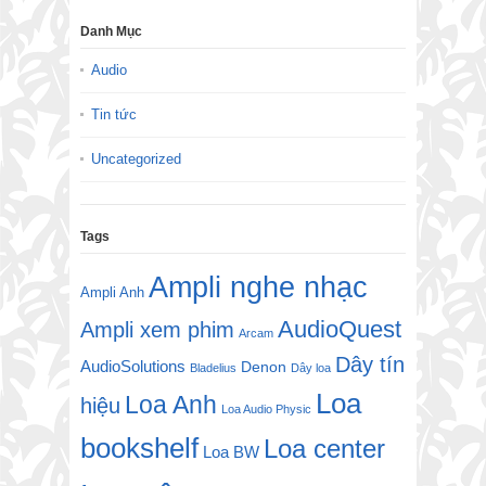
Danh Mục
Audio
Tin tức
Uncategorized
Tags
Ampli nghe nhạc
Ampli Anh
AudioQuest
Ampli xem phim
Arcam
Dây tín
AudioSolutions
Denon
Bladelius
Dây loa
Loa
Loa Anh
hiệu
Loa Audio Physic
bookshelf
Loa center
Loa BW