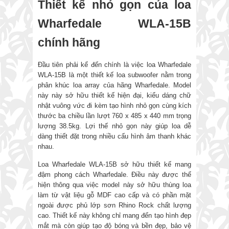
Thiết kế nhỏ gọn của loa
Wharfedale WLA-15B
chính hãng
Đầu tiên phải kể đến chính là việc loa Wharfedale
WLA-15B là một thiết kế loa subwoofer nằm trong
phân khúc loa array của hãng Wharfedale. Model
này này sở hữu thiết kế hiện đại, kiểu dáng chữ
nhật vuông vức đi kèm tạo hình nhỏ gọn cùng kích
thước ba chiều lần lượt 760 x 485 x 440 mm trọng
lượng 38.5kg. Lợi thế nhỏ gọn này giúp loa dễ
dàng thiết đặt trong nhiều cấu hình âm thanh khác
nhau.
Loa Wharfedale WLA-15B sở hữu thiết kế mang
đậm phong cách Wharfedale. Điều này được thể
hiện thông qua việc model này sở hữu thùng loa
làm từ vật liệu gỗ MDF cao cấp và có phần mặt
ngoài được phủ lớp sơn Rhino Rock chất lượng
cao. Thiết kế này không chỉ mang đến tạo hình đẹp
mắt mà còn giúp tạo độ bóng và bền đẹp, bảo vệ