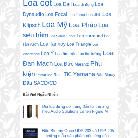
Loa cột
Loa Dali
Loa
Loa di động
Loa
Dynaudio
Loa Focal
Loa JBL
Loa Jamo
Loa Mỹ
Loa Pháp
Loa
Klipsch
siêu trầm
Loa surround
Loa
Loa Sonus Faber
Loa Tannoy
Loa Triangle
sân vườn
Loa
Loa
Loa Ý
Loa âm trần
Loa âm tường
Wharfedale
Đan Mạch
Phụ
Loa Đức
Marantz
kiện
Yamaha
TIC
Rotel
Đầu Bluray
PrimaLuna
Đầu SACD/CD
Bài Viết Ngẫu Nhiên
Đôi loa đứng cỡ trung đến từ thương
hiệu Audio Solutions có tên Figaro M
Đầu Blu-ray Oppo UDP-203 và UDP-205
– những mẫu sản phẩm nổi tiếng của