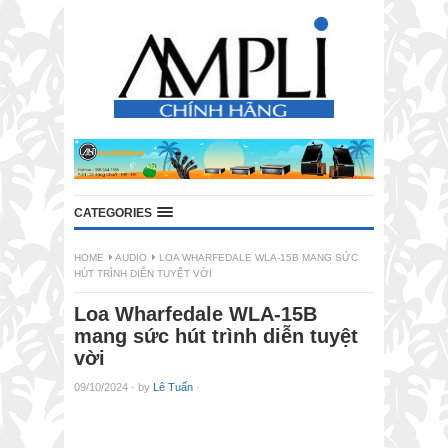
CATEGORIES
HOME
AUDIO
LOA WHARFEDALE WLA-15B MANG SỨC
HÚT TRÌNH DIỄN TUYỆT VỜI
Loa Wharfedale WLA-15B
mang sức hút trình diễn tuyệt
vời
09/10/2024
·
by
Lê Tuấn
·