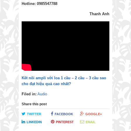
Hotline: 0985547788
Thanh Anh
Kết nối ampli với loa 1 cầu – 2 cầu – 3 cầu sao
cho đạt hiệu quả cao nhất?
Filed in:
Audio
Share this post
TWITTER
FACEBOOK
GOOGLE+
LINKEDIN
PINTEREST
EMAIL