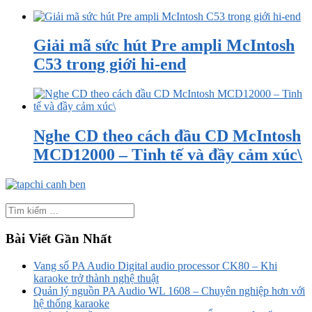
Giải mã sức hút Pre ampli McIntosh
C53 trong giới hi-end
Nghe CD theo cách đầu CD McIntosh
MCD12000 – Tinh tế và đầy cảm xúc\
Bài Viết Gần Nhất
Vang số PA Audio Digital audio processor CK80 – Khi
karaoke trở thành nghệ thuật
Quản lý nguồn PA Audio WL 1608 – Chuyên nghiệp hơn với
hệ thống karaoke