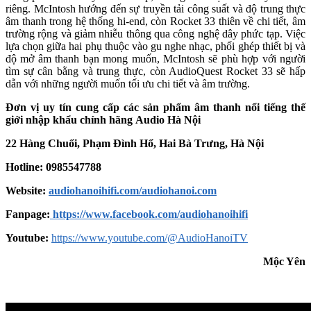
riêng. McIntosh hướng đến sự truyền tải công suất và độ trung thực
âm thanh trong hệ thống hi-end, còn Rocket 33 thiên về chi tiết, âm
trường rộng và giảm nhiễu thông qua công nghệ dây phức tạp. Việc
lựa chọn giữa hai phụ thuộc vào gu nghe nhạc, phối ghép thiết bị và
độ mở âm thanh bạn mong muốn, McIntosh sẽ phù hợp với người
tìm sự cân bằng và trung thực, còn AudioQuest Rocket 33 sẽ hấp
dẫn với những người muốn tối ưu chi tiết và âm trường.
Đơn vị uy tín cung cấp các sản phẩm âm thanh nổi tiếng thế
giới nhập khẩu chính hãng
Audio Hà Nội
22 Hàng Chuối, Phạm Đình Hổ, Hai Bà Trưng, Hà Nội
Hotline: 0985547788
Website:
audiohanoihifi.com/audiohanoi.com
Fanpage:
https://www.facebook.com/audiohanoihifi
Youtube:
https://www.youtube.com/@AudioHanoiTV
Mộc Yên