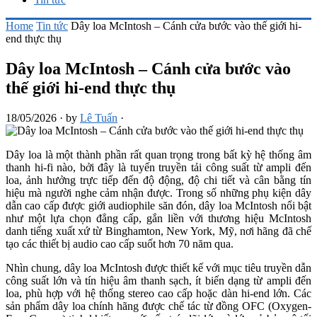
Home
Tin tức
Dây loa McIntosh – Cánh cửa bước vào thế giới hi-
end thực thụ
Dây loa McIntosh – Cánh cửa bước vào
thế giới hi-end thực thụ
18/05/2026
·
by
Lê Tuấn
·
Dây loa là một thành phần rất quan trọng trong bất kỳ hệ thống âm
thanh hi-fi nào, bởi đây là tuyến truyền tải công suất từ ampli đến
loa, ảnh hưởng trực tiếp đến độ động, độ chi tiết và cân bằng tín
hiệu mà người nghe cảm nhận được. Trong số những phụ kiện dây
dẫn cao cấp được giới audiophile săn đón, dây loa McIntosh nổi bật
như một lựa chọn đẳng cấp, gắn liền với thương hiệu McIntosh
danh tiếng xuất xứ từ Binghamton, New York, Mỹ, nơi hãng đã chế
tạo các thiết bị audio cao cấp suốt hơn 70 năm qua.
Nhìn chung, dây loa McIntosh được thiết kế với mục tiêu truyền dẫn
công suất lớn và tín hiệu âm thanh sạch, ít biến dạng từ ampli đến
loa, phù hợp với hệ thống stereo cao cấp hoặc dàn hi-end lớn. Các
sản phẩm dây loa chính hãng được chế tác từ đồng OFC (Oxygen-