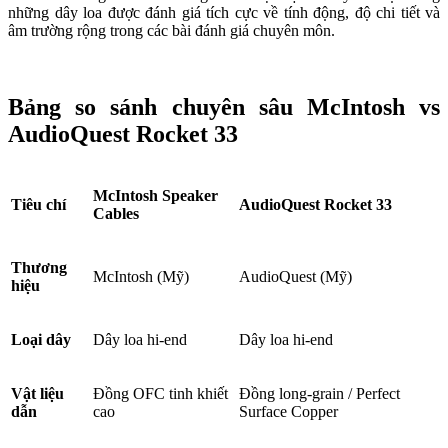
những dây loa được đánh giá tích cực về tính động, độ chi tiết và
âm trường rộng trong các bài đánh giá chuyên môn.
Bảng so sánh chuyên sâu McIntosh vs
AudioQuest Rocket 33
McIntosh Speaker
Tiêu chí
AudioQuest Rocket 33
Cables
Thương
McIntosh (Mỹ)
AudioQuest (Mỹ)
hiệu
Loại dây
Dây loa hi-end
Dây loa hi-end
Vật liệu
Đồng OFC tinh khiết
Đồng long-grain / Perfect
dẫn
cao
Surface Copper