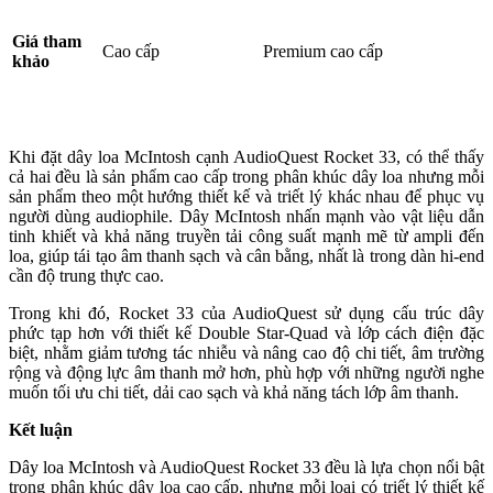
Giá tham
Cao cấp
Premium cao cấp
khảo
Khi đặt dây loa McIntosh cạnh AudioQuest Rocket 33, có thể thấy
cả hai đều là sản phẩm cao cấp trong phân khúc dây loa nhưng mỗi
sản phẩm theo một hướng thiết kế và triết lý khác nhau để phục vụ
người dùng audiophile. Dây McIntosh nhấn mạnh vào vật liệu dẫn
tinh khiết và khả năng truyền tải công suất mạnh mẽ từ ampli đến
loa, giúp tái tạo âm thanh sạch và cân bằng, nhất là trong dàn hi-end
cần độ trung thực cao.
Trong khi đó, Rocket 33 của AudioQuest sử dụng cấu trúc dây
phức tạp hơn với thiết kế Double Star-Quad và lớp cách điện đặc
biệt, nhằm giảm tương tác nhiễu và nâng cao độ chi tiết, âm trường
rộng và động lực âm thanh mở hơn, phù hợp với những người nghe
muốn tối ưu chi tiết, dải cao sạch và khả năng tách lớp âm thanh.
Kết luận
Dây loa McIntosh và AudioQuest Rocket 33 đều là lựa chọn nổi bật
trong phân khúc dây loa cao cấp, nhưng mỗi loại có triết lý thiết kế