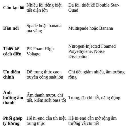
Nhiều lõi riêng biệt,
Đa lõi, thiết kế Double Star-
Cấu tạo lõi
tiết diện lớn
Quad
Spade hoặc banana
Đầu nối
Multispade hoặc Banana
mạ vàng
Nitrogen-Injected Foamed
Thiết kế
PE Foam High
Polyethylene, Noise
cách điện
Voltage
Dissipation
Ưu điểm
Độ trung thực cao,
Chi tiết, giảm nhiễu, âm trường
chính
truyền công suất lớn
rộng
Ảnh
Âm thanh mượt, chi
hưởng âm
Trong, đa chi tiết, năng động
tiết, kiểm soát bass tốt
thanh
Phối ghép
Hệ hi-end cần tín hiệu
Hệ hi-end cần mở rộng âm
lý tưởng
trung thực
trường và chi tiết