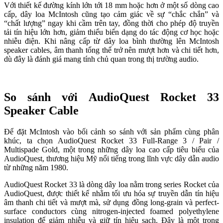
Với thiết kế đường kính lớn tới 18 mm hoặc hơn ở một số dòng cao
cấp, dây loa McIntosh cũng tạo cảm giác về sự “chắc chắn” và
“chất lượng” ngay khi cầm trên tay, đồng thời cho phép độ truyền
tải tín hiệu lớn hơn, giảm thiểu biến dạng do tác động cơ học hoặc
nhiễu điện. Khi nâng cấp từ dây loa bình thường lên McIntosh
speaker cables, âm thanh tổng thể trở nên mượt hơn và chi tiết hơn,
dù đây là đánh giá mang tính chủ quan trong thị trường audio.
So sánh với AudioQuest Rocket 33
Speaker Cable
Để đặt McIntosh vào bối cảnh so sánh với sản phẩm cùng phân
khúc, ta chọn AudioQuest Rocket 33 Full‑Range 3 / Pair /
Multispade Gold, một trong những dây loa cao cấp tiêu biểu của
AudioQuest, thương hiệu Mỹ nổi tiếng trong lĩnh vực dây dẫn audio
từ những năm 1980.
AudioQuest Rocket 33 là dòng dây loa nằm trong series Rocket của
AudioQuest, được thiết kế nhằm tối ưu hóa sự truyền dẫn tín hiệu
âm thanh chi tiết và mượt mà, sử dụng đồng long-grain và perfect-
surface conductors cùng nitrogen-injected foamed polyethylene
insulation để giảm nhiễu và giữ tín hiệu sạch. Đây là một trong