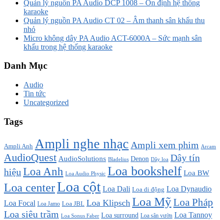
Quản lý nguồn PA Audio DCP 1008 – Ổn định hệ thống
karaoke
Quản lý nguồn PA Audio CT 02 – Âm thanh sân khấu thu
nhỏ
Micro không dây PA Audio ACT-6000A – Sức mạnh sân
khấu trong hệ thống karaoke
Danh Mục
Audio
Tin tức
Uncategorized
Tags
Ampli nghe nhạc
Ampli xem phim
Ampli Anh
Arcam
AudioQuest
Dây tín
AudioSolutions
Denon
Bladelius
Dây loa
Loa bookshelf
Loa Anh
hiệu
Loa BW
Loa Audio Physic
Loa cột
Loa center
Loa Dali
Loa Dynaudio
Loa di động
Loa Mỹ
Loa Pháp
Loa Klipsch
Loa Focal
Loa JBL
Loa Jamo
Loa siêu trầm
Loa Tannoy
Loa surround
Loa sân vườn
Loa Sonus Faber