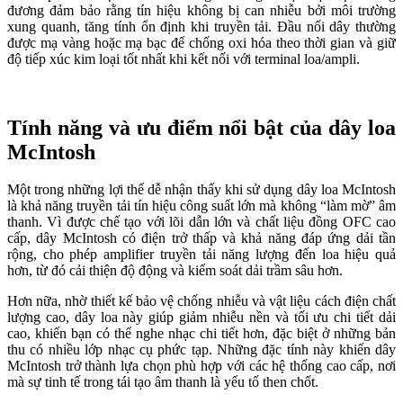
đương đảm bảo rằng tín hiệu không bị can nhiễu bởi môi trường
xung quanh, tăng tính ổn định khi truyền tải. Đầu nối dây thường
được mạ vàng hoặc mạ bạc để chống oxi hóa theo thời gian và giữ
độ tiếp xúc kim loại tốt nhất khi kết nối với terminal loa/ampli.
Tính năng và ưu điểm nổi bật của dây loa
McIntosh
Một trong những lợi thế dễ nhận thấy khi sử dụng dây loa McIntosh
là khả năng truyền tải tín hiệu công suất lớn mà không “làm mờ” âm
thanh. Vì được chế tạo với lõi dẫn lớn và chất liệu đồng OFC cao
cấp, dây McIntosh có điện trở thấp và khả năng đáp ứng dải tần
rộng, cho phép amplifier truyền tải năng lượng đến loa hiệu quả
hơn, từ đó cải thiện độ động và kiểm soát dải trầm sâu hơn.
Hơn nữa, nhờ thiết kế bảo vệ chống nhiễu và vật liệu cách điện chất
lượng cao, dây loa này giúp giảm nhiễu nền và tối ưu chi tiết dải
cao, khiến bạn có thể nghe nhạc chi tiết hơn, đặc biệt ở những bản
thu có nhiều lớp nhạc cụ phức tạp. Những đặc tính này khiến dây
McIntosh trở thành lựa chọn phù hợp với các hệ thống cao cấp, nơi
mà sự tinh tế trong tái tạo âm thanh là yếu tố then chốt.