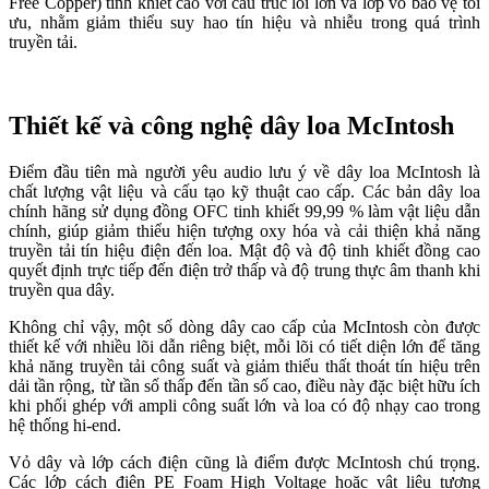
Free Copper) tinh khiết cao với cấu trúc lõi lớn và lớp vỏ bảo vệ tối
ưu, nhằm giảm thiểu suy hao tín hiệu và nhiễu trong quá trình
truyền tải.
Thiết kế và công nghệ dây loa McIntosh
Điểm đầu tiên mà người yêu audio lưu ý về dây loa McIntosh là
chất lượng vật liệu và cấu tạo kỹ thuật cao cấp. Các bản dây loa
chính hãng sử dụng đồng OFC tinh khiết 99,99 % làm vật liệu dẫn
chính, giúp giảm thiểu hiện tượng oxy hóa và cải thiện khả năng
truyền tải tín hiệu điện đến loa. Mật độ và độ tinh khiết đồng cao
quyết định trực tiếp đến điện trở thấp và độ trung thực âm thanh khi
truyền qua dây.
Không chỉ vậy, một số dòng dây cao cấp của McIntosh còn được
thiết kế với nhiều lõi dẫn riêng biệt, mỗi lõi có tiết diện lớn để tăng
khả năng truyền tải công suất và giảm thiểu thất thoát tín hiệu trên
dải tần rộng, từ tần số thấp đến tần số cao, điều này đặc biệt hữu ích
khi phối ghép với ampli công suất lớn và loa có độ nhạy cao trong
hệ thống hi-end.
Vỏ dây và lớp cách điện cũng là điểm được McIntosh chú trọng.
Các lớp cách điện PE Foam High Voltage hoặc vật liệu tương