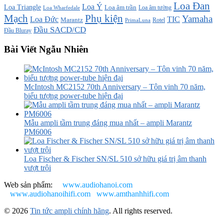
Loa Đan
Loa Ý
Loa Triangle
Loa âm trần
Loa âm tường
Loa Wharfedale
Mạch
Phụ kiện
Yamaha
TIC
Loa Đức
Marantz
PrimaLuna
Rotel
Đầu SACD/CD
Đầu Bluray
Bài Viết Ngẫu Nhiên
McIntosh MC2152 70th Anniversary – Tôn vinh 70 năm,
biểu tượng power-tube hiện đại
Mẫu ampli tầm trung đáng mua nhất – ampli Marantz
PM6006
Loa Fischer & Fischer SN/SL 510 sở hữu giá trị âm thanh
vượt trội
Web sản phẩm:
www.audiohanoi.com
www.audiohanoihifi.com
www.amthanhhifi.com
© 2026
Tin tức ampli chính hãng
. All rights reserved.