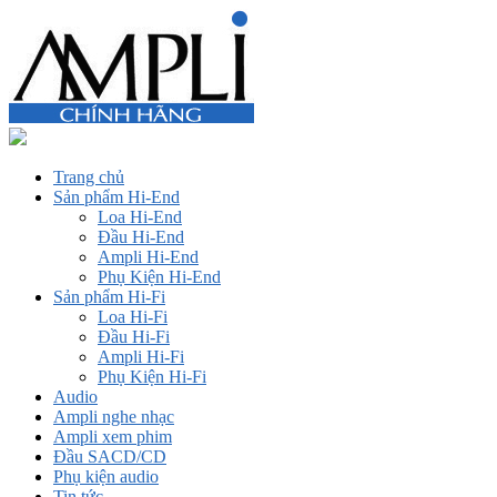
Trang chủ
Sản phẩm Hi-End
Loa Hi-End
Đầu Hi-End
Ampli Hi-End
Phụ Kiện Hi-End
Sản phẩm Hi-Fi
Loa Hi-Fi
Đầu Hi-Fi
Ampli Hi-Fi
Phụ Kiện Hi-Fi
Audio
Ampli nghe nhạc
Ampli xem phim
Đầu SACD/CD
Phụ kiện audio
Tin tức