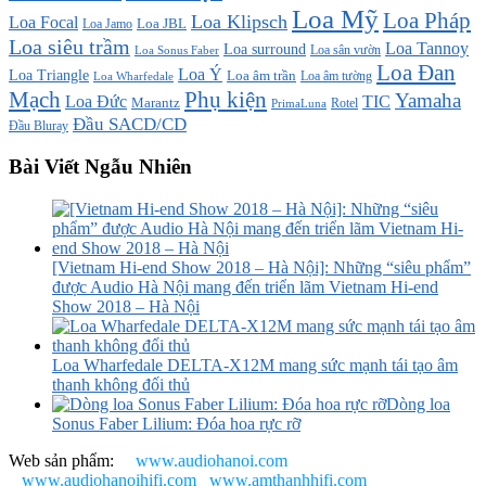
Loa Mỹ
Loa Pháp
Loa Klipsch
Loa Focal
Loa JBL
Loa Jamo
Loa siêu trầm
Loa Tannoy
Loa surround
Loa sân vườn
Loa Sonus Faber
Loa Đan
Loa Ý
Loa Triangle
Loa âm trần
Loa âm tường
Loa Wharfedale
Mạch
Phụ kiện
Yamaha
TIC
Loa Đức
Marantz
PrimaLuna
Rotel
Đầu SACD/CD
Đầu Bluray
Bài Viết Ngẫu Nhiên
[Vietnam Hi-end Show 2018 – Hà Nội]: Những “siêu phẩm”
được Audio Hà Nội mang đến triển lãm Vietnam Hi-end
Show 2018 – Hà Nội
Loa Wharfedale DELTA-X12M mang sức mạnh tái tạo âm
thanh không đối thủ
Dòng loa
Sonus Faber Lilium: Đóa hoa rực rỡ
Web sản phẩm:
www.audiohanoi.com
www.audiohanoihifi.com
www.amthanhhifi.com