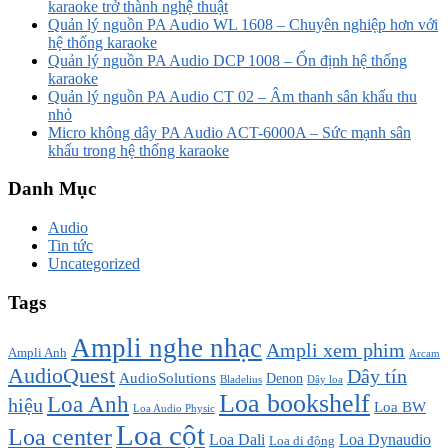
karaoke trở thành nghệ thuật
Quản lý nguồn PA Audio WL 1608 – Chuyên nghiệp hơn với
hệ thống karaoke
Quản lý nguồn PA Audio DCP 1008 – Ổn định hệ thống
karaoke
Quản lý nguồn PA Audio CT 02 – Âm thanh sân khấu thu
nhỏ
Micro không dây PA Audio ACT-6000A – Sức mạnh sân
khấu trong hệ thống karaoke
Danh Mục
Audio
Tin tức
Uncategorized
Tags
Ampli nghe nhạc
Ampli xem phim
Ampli Anh
Arcam
AudioQuest
Dây tín
AudioSolutions
Denon
Bladelius
Dây loa
Loa bookshelf
Loa Anh
hiệu
Loa BW
Loa Audio Physic
Loa cột
Loa center
Loa Dali
Loa Dynaudio
Loa di động