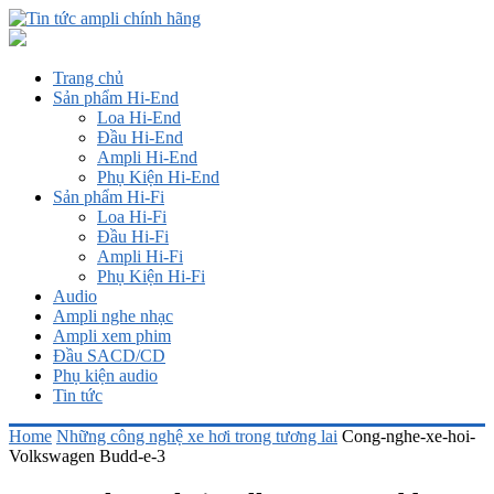
Trang chủ
Sản phẩm Hi-End
Loa Hi-End
Đầu Hi-End
Ampli Hi-End
Phụ Kiện Hi-End
Sản phẩm Hi-Fi
Loa Hi-Fi
Đầu Hi-Fi
Ampli Hi-Fi
Phụ Kiện Hi-Fi
Audio
Ampli nghe nhạc
Ampli xem phim
Đầu SACD/CD
Phụ kiện audio
Tin tức
Home
Những công nghệ xe hơi trong tương lai
Cong-nghe-xe-hoi-
Volkswagen Budd-e-3