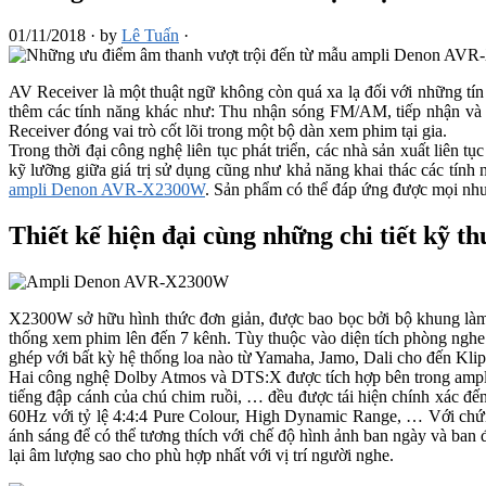
01/11/2018
·
by
Lê Tuấn
·
AV Receiver là một thuật ngữ không còn quá xa lạ đối với những tí
thêm các tính năng khác như: Thu nhận sóng FM/AM, tiếp nhận và x
Receiver đóng vai trò cốt lõi trong một bộ dàn xem phim tại gia.
Trong thời đại công nghệ liên tục phát triển, các nhà sản xuất liên 
kỹ lưỡng giữa giá trị sử dụng cũng như khả năng khai thác các tính
ampli Denon AVR-X2300W
. Sản phẩm có thể đáp ứng được mọi nhu c
Thiết kế hiện đại cùng những chi tiết k
X2300W sở hữu hình thức đơn giản, được bao bọc bởi bộ khung làm t
thống xem phim lên đến 7 kênh. Tùy thuộc vào diện tích phòng nghe
ghép với bất kỳ hệ thống loa nào từ Yamaha, Jamo, Dali cho đến Klip
Hai công nghệ Dolby Atmos và DTS:X được tích hợp bên trong ampli g
tiếng đập cánh của chú chim ruồi, … đều được tái hiện chính xác đế
60Hz với tỷ lệ 4:4:4 Pure Colour, High Dynamic Range, … Với chứ
ánh sáng để có thể tương thích với chế độ hình ảnh ban ngày và ban
lại âm lượng sao cho phù hợp nhất với vị trí người nghe.