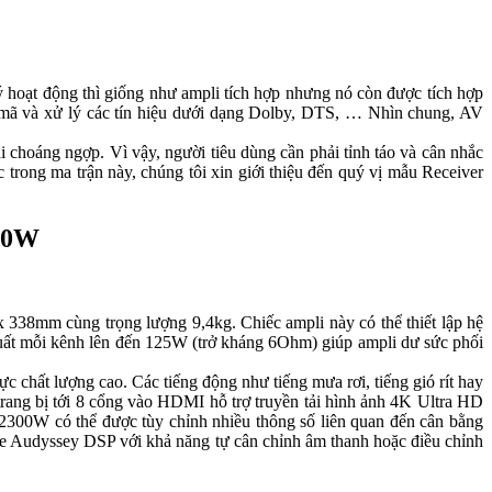
 hoạt động thì giống như ampli tích hợp nhưng nó còn được tích hợp
 mã và xử lý các tín hiệu dưới dạng Dolby, DTS, … Nhìn chung, AV
ải choáng ngợp. Vì vậy, người tiêu dùng cần phải tỉnh táo và cân nhắc
trong ma trận này, chúng tôi xin giới thiệu đến quý vị mẫu Receiver
300W
 338mm cùng trọng lượng 9,4kg. Chiếc ampli này có thể thiết lập hệ
suất mỗi kênh lên đến 125W (trở kháng 6Ohm) giúp ampli dư sức phối
chất lượng cao. Các tiếng động như tiếng mưa rơi, tiếng gió rít hay
trang bị tới 8 cổng vào HDMI hỗ trợ truyền tải hình ảnh 4K Ultra HD
300W có thể được tùy chỉnh nhiều thông số liên quan đến cân bằng
ghe Audyssey DSP với khả năng tự cân chỉnh âm thanh hoặc điều chỉnh