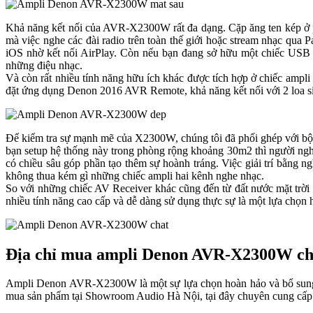
Khả năng kết nối của AVR-X2300W rất đa dạng. Cặp ăng ten kép ở phí
mà việc nghe các đài radio trên toàn thế giới hoặc stream nhạc qua
iOS nhờ kết nối AirPlay. Còn nếu bạn đang sở hữu một chiếc USB 
những điệu nhạc.
Và còn rất nhiều tính năng hữu ích khác được tích hợp ở chiếc ampli
đặt ứng dụng Denon 2016 AVR Remote, khả năng kết nối với 2 loa siê
Để kiểm tra sự mạnh mẽ của X2300W, chúng tôi đã phối ghép với bộ
bạn setup hệ thống này trong phòng rộng khoảng 30m2 thì người ngh
có chiều sâu góp phần tạo thêm sự hoành tráng. Việc giải trí bằng
không thua kém gì những chiếc ampli hai kênh nghe nhạc.
So với những chiếc AV Receiver khác cũng đến từ đất nước mặt t
nhiều tính năng cao cấp và dễ dàng sử dụng thực sự là một lựa chọn 
Địa chỉ mua ampli Denon AVR-X2300W chí
Ampli Denon AVR-X2300W là một sự lựa chọn hoàn hảo và bổ sung hiê
mua sản phẩm tại Showroom Audio Hà Nội, tại đây chuyên cung cấp nhữ