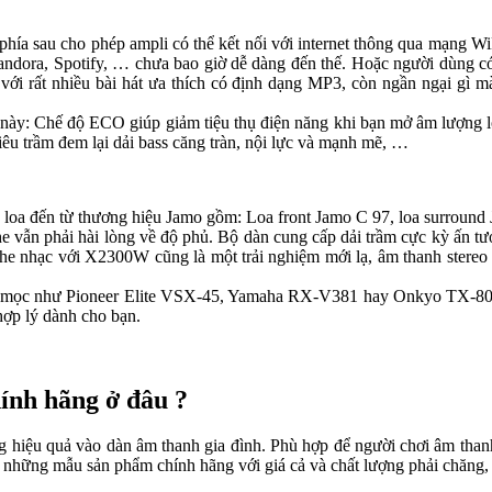
a sau cho phép ampli có thể kết nối với internet thông qua mạng WiF
 Pandora, Spotify, … chưa bao giờ dễ dàng đến thế. Hoặc người dùng có
với rất nhiều bài hát ưa thích có định dạng MP3, còn ngần ngại gì 
 này: Chế độ ECO giúp giảm tiệu thụ điện năng khi bạn mở âm lượng lớ
u trầm đem lại dải bass căng tràn, nội lực và mạnh mẽ, …
 loa đến từ thương hiệu Jamo gồm: Loa front Jamo C 97, loa surroun
e vẫn phải hài lòng về độ phủ. Bộ dàn cung cấp dải trầm cực kỳ ấn t
 nghe nhạc với X2300W cũng là một trải nghiệm mới lạ, âm thanh stere
rời mọc như Pioneer Elite VSX-45, Yamaha RX-V381 hay Onkyo TX-8
hợp lý dành cho bạn.
nh hãng ở đâu ?
̣u quả vào dàn âm thanh gia đình. Phù hợp để người chơi âm thanh có 
ng mẫu sản phẩm chính hãng với giá cả và chất lượng phải chăng, đ