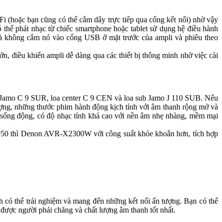
i (hoặc bạn cũng có thể cắm dây trực tiếp qua cổng kết nối) nhờ vậy
 thể phát nhạc từ chiếc smartphone hoặc tablet sử dụng hệ điều hành
mà không cắm nó vào cổng USB ở mặt trước của ampli và phiêu theo
n, điều khiển ampli dễ dàng qua các thiết bị thông minh nhờ việc cài
d Jamo C 9 SUR, loa center C 9 CEN và loa sub Jamo J 110 SUB. Nếu
ượng, những thước phim hành động kịch tính với âm thanh rộng mở và
o sống động, có độ nhạc tính khá cao với nền âm nhẹ nhàng, mềm mại
050 thì Denon AVR-X2300W với công suất khỏe khoắn hơn, tích hợp
thể trải nghiệm và mang đến những kết nối ấn tượng. Bạn có thể
ược người phải chăng và chất lượng âm thanh tốt nhất.