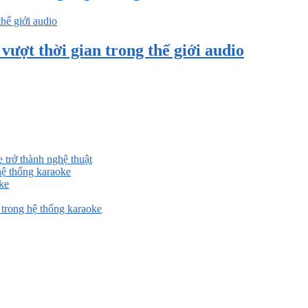
ượt thời gian trong thế giới audio
 trở thành nghệ thuật
ệ thống karaoke
ke
rong hệ thống karaoke