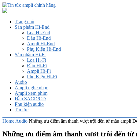
Trang chủ
Sản phẩm Hi-End
Loa Hi-End
Đầu Hi-End
Ampli Hi-End
Phụ Kiện Hi-End
Sản phẩm Hi-Fi
Loa Hi-Fi
Đầu Hi-Fi
Ampli Hi-Fi
Phụ Kiện Hi-Fi
Audio
Ampli nghe nhạc
Ampli xem phim
Đầu SACD/CD
Phụ kiện audio
Tin tức
Home
Audio
Những ưu điểm âm thanh vượt trội đến từ mẫu am
Những ưu điểm âm thanh vượt trội đến