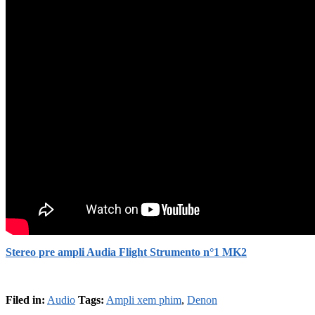
Stereo pre ampli Audia Flight Strumento n°1 MK2
Filed in:
Audio
Tags:
Ampli xem phim
,
Denon