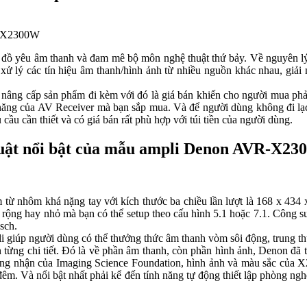
n đồ yêu âm thanh và đam mê bộ môn nghệ thuật thứ bảy. Về nguyên lý
ử lý các tín hiệu âm thanh/hình ảnh từ nhiều nguồn khác nhau, giải
tục nâng cấp sản phẩm đi kèm với đó là giá bán khiến cho người mua ph
 năng của AV Receiver mà bạn sắp mua. Và để người dùng không đi lạc 
ầu cần thiết và có giá bán rất phù hợp với túi tiền của người dùng.
ỹ thuật nổi bật của mẫu ampli Denon AVR-X2
ừ nhôm khá nặng tay với kích thước ba chiều lần lượt là 168 x 434 x
 rộng hay nhỏ mà bạn có thể setup theo cấu hình 5.1 hoặc 7.1. Công 
sch.
iúp người dùng có thể thưởng thức âm thanh vòm sôi động, trung thực 
n từng chi tiết. Đó là về phần âm thanh, còn phần hình ảnh, Denon đã 
ng nhận của Imaging Science Foundation, hình ảnh và màu sắc của X2
 đêm. Và nổi bật nhất phải kể đến tính năng tự động thiết lập phòng n