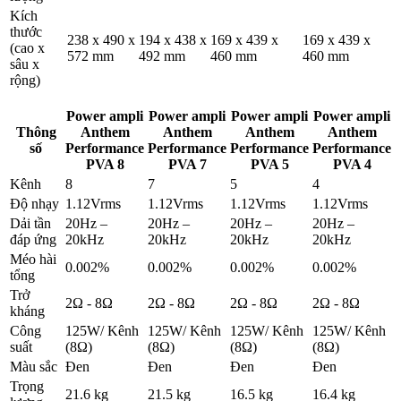
Kích
thước
238 x 490 x
194 x 438 x
169 x 439 x
169 x 439 x
(cao x
572 mm
492 mm
460 mm
460 mm
sâu x
rộng)
Power ampli
Power ampli
Power ampli
Power ampli
Thông
Anthem
Anthem
Anthem
Anthem
số
Performance
Performance
Performance
Performance
PVA 8
PVA 7
PVA 5
PVA 4
Kênh
8
7
5
4
Độ nhạy
1.12Vrms
1.12Vrms
1.12Vrms
1.12Vrms
Dải tần
20Hz –
20Hz –
20Hz –
20Hz –
đáp ứng
20kHz
20kHz
20kHz
20kHz
Méo hài
0.002%
0.002%
0.002%
0.002%
tổng
Trở
2Ω - 8Ω
2Ω - 8Ω
2Ω - 8Ω
2Ω - 8Ω
kháng
Công
125W/ Kênh
125W/ Kênh
125W/ Kênh
125W/ Kênh
suất
(8Ω)
(8Ω)
(8Ω)
(8Ω)
Màu sắc
Đen
Đen
Đen
Đen
Trọng
21.6 kg
21.5 kg
16.5 kg
16.4 kg