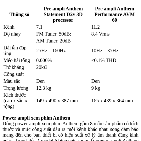
Pre ampli Anthem
Pre ampli Anthem
Thông số
Statement D2v 3D
Performance AVM
processor
60
Kênh
7.1
11.2
Độ nhạy
FM Tuner: 50dB;
8.4 Vrms
AM Tuner: 20dB
Dải tần đáp
25Hz – 160Hz
10Hz – 35Hz
ứng
Méo hài tổng
0.006%
<0.1% THD
Trở kháng
20kΩ
Công suất
Màu sắc
Đen
Đen
Trọng lượng
12.3 kg
9 kg
Kích thước
(cao x sâu x
149 x 490 x 387 mm
165 x 439 x 364 mm
rộng)
Power ampli xem phim Anthem
Dòng power ampli xem phim Anthem gồm 8 mẫu sản phẩm có kích
thước và mức công suất đầu ra mỗi kênh khác nhau song đảm bảo
mang đến cho bạn thiết bị có hiệu suất xử lý âm thanh đáng kinh
ngạc. Trong đó, 2 model Statements series là power ampli Anthem