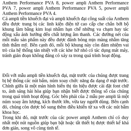
Anthem Performance PVA 8, power ampli Anthem Performance
PVA 7, power ampli Anthem Performance PVA 5, power ampli
Anthem Performance PVA 4.
Cả ampli tiền khuếch đại và ampli khuếch đại công suất của Anthem
đều được trang bị các linh kiện điện tử cao cấp che chắn bởi bộ
khung làm bằng kim loại nhằm hạn chế những va chạm hay tác
động xấu ảnh hưởng đến chất lượng âm thanh. Các đường nét của
mỗi mẫu sản phẩm này đều được đánh bóng mịn màng nhằm tăng
tính thẩm mỹ. Bên cạnh đó, mỗi bộ khung này còn đảm nhiệm vai
trò của hệ thống tản nhiệt với các khe hở nhỏ có tác dụng mát máy,
tránh gián đoạn không đáng có xảy ra trong quá trình hoạt động.
Đối với mẫu ampli tiền khuếch đại, mặt trước của chúng được trang
bị hệ thống các nút bấm, núm xoay chức năng đa dạng ở mặt trước.
Chính giữa là một màn hình hiển thị tín hiệu được cài đặt font chữ
to, ánh sáng hài hòa giúp bạn nhận biết được thông số của chúng
trong quá trình hoạt động. Góc bên phải của 2 mẫu pre ampli là một
núm xoay âm lượng, kích thước lớn, vừa tay người dùng. Bên cạnh
đó, chúng còn được bổ sung thêm điều khiển từ xa với các nút bấm
khoa học.
Trong khi đó, mặt trước của các power ampli Anthem chỉ có duy
nhất một nút nguồn giúp bạn bật hoặc tắt thiết bị được thiết kế khá
đơn giản, song vô cùng tinh tế.