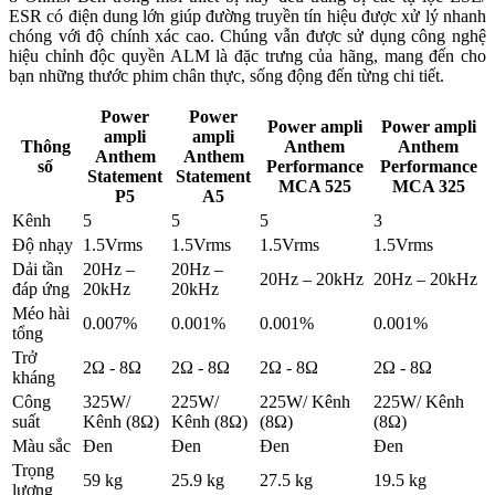
ESR có điện dung lớn giúp đường truyền tín hiệu được xử lý nhanh
chóng với độ chính xác cao. Chúng vẫn được sử dụng công nghệ
hiệu chỉnh độc quyền ALM là đặc trưng của hãng, mang đến cho
bạn những thước phim chân thực, sống động đến từng chi tiết.
Power
Power
Power ampli
Power ampli
ampli
ampli
Thông
Anthem
Anthem
Anthem
Anthem
số
Performance
Performance
Statement
Statement
MCA 525
MCA 325
P5
A5
Kênh
5
5
5
3
Độ nhạy
1.5Vrms
1.5Vrms
1.5Vrms
1.5Vrms
Dải tần
20Hz –
20Hz –
20Hz – 20kHz
20Hz – 20kHz
đáp ứng
20kHz
20kHz
Méo hài
0.007%
0.001%
0.001%
0.001%
tổng
Trở
2Ω - 8Ω
2Ω - 8Ω
2Ω - 8Ω
2Ω - 8Ω
kháng
Công
325W/
225W/
225W/ Kênh
225W/ Kênh
suất
Kênh (8Ω)
Kênh (8Ω)
(8Ω)
(8Ω)
Màu sắc
Đen
Đen
Đen
Đen
Trọng
59 kg
25.9 kg
27.5 kg
19.5 kg
lượng