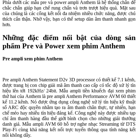
Phía dưới các mẫu pre và power ampli Anthem là hệ thống chân đế
chắc chắn giúp hạn chế rung chấn và trơn trượt hiệu quả. Mặt sau
của chúng là các cổng kết nối đa nhiệm nhiều chức năng, được chú
thích cẩn thận. Nhờ vậy, bạn có thể setup dàn âm thanh nhanh gọn
hơn.
Những đặc điểm nổi bật của dòng sản
phẩm Pre và Power xem phim Anthem
Pre ampli xem phim Anthem
Pre ampli Anthem Statement D2v 3D processor có thiết kế 7.1 kênh,
được trang bị con chip giải mã âm thanh cao cấp có tốc độ xử lý tín
hiệu lên tới 192kHz/ 24bit. Mẫu ampli tiền khuếch đại xem phim
thứ hai của Anthem là pre ampli Anthem Performance AVM 60 thiết
kế 11.2 kênh. Nó được ứng dụng công nghệ xử lý tín hiệu kỹ thuật
số ARC độc quyền nhằm tạo ra âm thanh chân thực, tự nhiên, hạn
chế méo hay nhiễu tín hiệu đáng kể. Công nghệ này được nhiều tạp
chí âm thanh hàng đầu thế giới bình chọn cho những giải thưởng
danh giá. Mẫu ampli AVM 60 hỗ trợ nghe nhạc Streaming từ DTS
Play-Fi cùng khả năng kết nối trực tuyến thông qua tính năng kết
nối không dây.