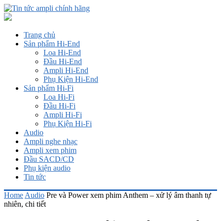
Trang chủ
Sản phẩm Hi-End
Loa Hi-End
Đầu Hi-End
Ampli Hi-End
Phụ Kiện Hi-End
Sản phẩm Hi-Fi
Loa Hi-Fi
Đầu Hi-Fi
Ampli Hi-Fi
Phụ Kiện Hi-Fi
Audio
Ampli nghe nhạc
Ampli xem phim
Đầu SACD/CD
Phụ kiện audio
Tin tức
Home
Audio
Pre và Power xem phim Anthem – xử lý âm thanh tự
nhiên, chi tiết