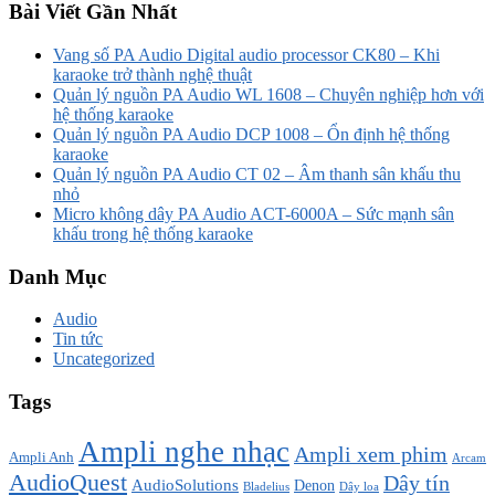
Bài Viết Gần Nhất
Vang số PA Audio Digital audio processor CK80 – Khi
karaoke trở thành nghệ thuật
Quản lý nguồn PA Audio WL 1608 – Chuyên nghiệp hơn với
hệ thống karaoke
Quản lý nguồn PA Audio DCP 1008 – Ổn định hệ thống
karaoke
Quản lý nguồn PA Audio CT 02 – Âm thanh sân khấu thu
nhỏ
Micro không dây PA Audio ACT-6000A – Sức mạnh sân
khấu trong hệ thống karaoke
Danh Mục
Audio
Tin tức
Uncategorized
Tags
Ampli nghe nhạc
Ampli xem phim
Ampli Anh
Arcam
AudioQuest
Dây tín
AudioSolutions
Denon
Bladelius
Dây loa