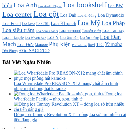
Loa bookshelf
Loa Anh
hiệu
Loa BW
Loa Audio Physic
Loa cột
Loa center
Loa Dali
Loa Dynaudio
Loa di động
Loa Mỹ
Loa Pháp
Loa Klipsch
Loa Focal
Loa JBL
Loa Jamo
Loa siêu trầm
Loa Tannoy
Loa surround
Loa sân vườn
Loa Sonus Faber
Loa Đan
Loa Ý
Loa Triangle
Loa âm trần
Loa âm tường
Loa Wharfedale
Mạch
Phụ kiện
Yamaha
TIC
Loa Đức
Marantz
PrimaLuna
Rotel
Đầu SACD/CD
Đầu Bluray
Bài Viết Ngẫu Nhiên
Loa Wharfedale Pro REASON-X12 mang chất âm chinh
phục mọi phòng hát karaoke
Dòng loa
Wharfedale Pacific – nhỏ, gọn, tinh tế
Dòng loa Tannoy Revolution XT – dòng loa sở hữu nhiều cải
tiến đáng giá