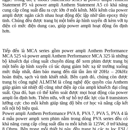
Statement P5 và power ampli Anthem Statement A5 có khả năng
cung cấp công suất đầu ra cực lớn ở mỗi kênh. Mỗi kênh của power
ampli được ngăn cách nhau hoạt động độc lập nhờ tấm epoxy thủy
tinh. Chúng đều được trang bị một biến áp hình xuyến đi kèm với tụ
điện có mức điện dung cao, giúp power ampli hoạt động ổn định
hơn.
Tiếp đến là MCA series gồm power ampli Anthem Performance
MCA 525 và power ampli Anthem Performance MCA 325 là những
bộ khuếch đại công suất chuyên dùng để xem phim được trang bị
một biến áp hình xuyến có tác dụng giảm bức xạ từ trường xuống
mức thấp nhất, đảm bảo mang đến dải tần âm từ 20Hz – 20kHz
hoàn thiện, sạch và tinh khiết nhất. Bên cạnh đó, chúng còn được
trang bị công nghệ ALMTM là công nghệ độc quyền của Anthem
giúp giám sát nhiệt độ cũng như điện áp của ampli khuếch đại công
suất. Qua đó, bạn có thể kiểm soát được mọi hoạt động của power
ampli ổn định hơn. Thêm nữa, với sự hỗ trợ đắc lực của 8 transistors
lưỡng cực cho mỗi kênh giúp tăng độ bền cơ học và nâng cấp kết
nối nội bộ hiệu quả.
Power ampli Anthem Performance PVA 8, PVA 7, PVA 5, PVA 4 là
4 mẫu power ampli xem phim nằm trong dòng PVA series đều có
khả năng cung cấp công suất đầu ra mỗi kênh là 125W, ở trở kháng
8 Ohms. Bên trong mỗi thiết bị này đều trang bị các tụ lọc ESL/