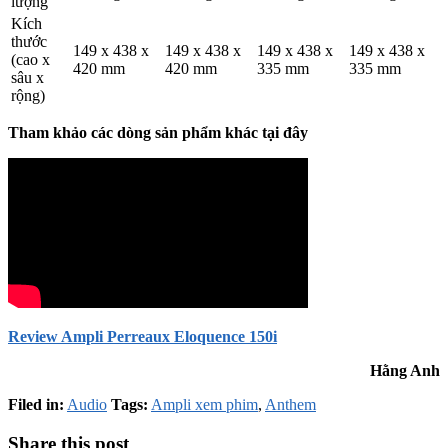
lượng
Kích
thước
149 x 438 x
149 x 438 x
149 x 438 x
149 x 438 x
(cao x
420 mm
420 mm
335 mm
335 mm
sâu x
rộng)
Tham khảo các dòng sản phẩm khác tại đây
Review Ampli Perreaux Eloquence 150i
Hằng Anh
Filed in:
Audio
Tags:
Ampli xem phim
,
Anthem
Share this post