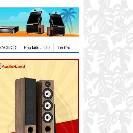
SACD/CD
Phụ kiện audio
Tin tức