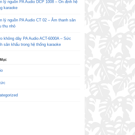
n lý nguồn PA Audio DCP 1008 – Ổn định hệ
ng karaoke
n lý nguồn PA Audio CT 02 – Âm thanh sân
u thu nhỏ
ro không dây PA Audio ACT-6000A – Sức
h sân khấu trong hệ thống karaoke
 Mục
io
tức
ategorized