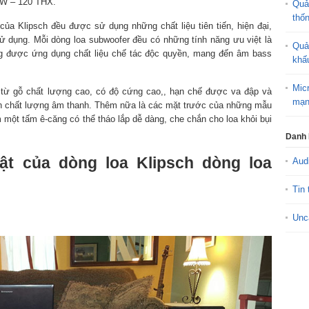
KW – 120 THX.
Quả
thố
ủa Klipsch đều được sử dụng những chất liệu tiên tiến, hiện đại,
 dụng. Mỗi dòng loa subwoofer đều có những tính năng ưu việt là
Quả
ong được ứng dụng chất liệu chế tác độc quyền, mang đến âm bass
khấ
Mic
 từ gỗ chất lượng cao, có độ cứng cao,, hạn chế được va đập và
mạn
n chất lượng âm thanh. Thêm nữa là các mặt trước của những mẫu
 một tấm ê-căng có thể tháo lắp dễ dàng, che chắn cho loa khỏi bụi
Danh
ật của dòng loa Klipsch dòng loa
Aud
Tin 
Unc