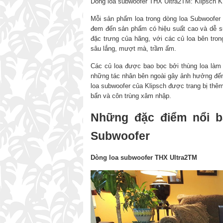
Dòng loa subwoofer THX Ultra2TM: Klipsch 
Mỗi sản phẩm loa trong dòng loa Subwoofer c
đem đến sản phẩm có hiệu suất cao và dễ sử
đặc trưng của hãng, với các củ loa bên tr
sâu lắng, mượt mà, trầm ấm.
Các củ loa được bao bọc bởi thùng loa làm
những tác nhân bên ngoài gây ảnh hưởng đế
loa subwoofer của Klipsch được trang bị thêm
bẩn và côn trùng xâm nhập.
Những đặc điểm nổi b
Subwoofer
Dòng loa subwoofer THX Ultra2TM