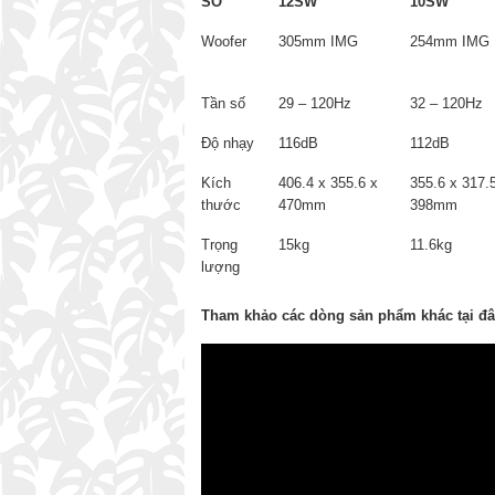
SỐ
12SW
10SW
Woofer
305mm IMG
254mm IMG
Tần số
29 – 120Hz
32 – 120Hz
Độ nhạy
116dB
112dB
Kích
406.4 x 355.6 x
355.6 x 317.
thước
470mm
398mm
Trọng
15kg
11.6kg
lượng
Tham khảo các dòng sản phẩm khác tại đ