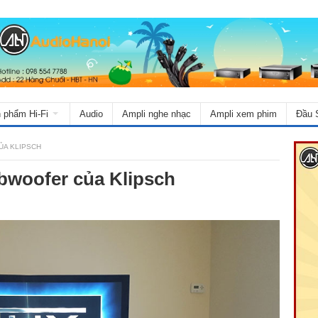
 phẩm Hi-Fi
Audio
Ampli nghe nhạc
Ampli xem phim
Đầu 
ỦA KLIPSCH
bwoofer của Klipsch