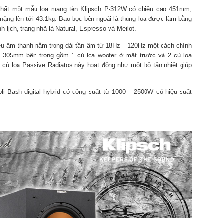
nhất một mẫu loa mang tên Klipsch P-312W có chiều cao 451mm,
ặng lên tới 43.1kg. Bao bọc bên ngoài là thùng loa được làm bằng
h lịch, trang nhã là Natural, Espresso và Merlot.
iệu âm thanh nằm trong dải tần âm từ 18Hz – 120Hz một cách chính
 305mm bên trong gồm 1 củ loa woofer ở mặt trước và 2 củ loa
2 củ loa Passive Radiatos này hoạt động như một bộ tản nhiệt giúp
li Bash digital hybrid có công suất từ 1000 – 2500W có hiệu suất