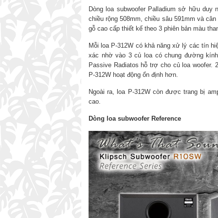
Dòng loa subwoofer Palladium sở hữu duy 
chiều rộng 508mm, chiều sâu 591mm và cân n
gỗ cao cấp thiết kế theo 3 phiên bản màu than
Mỗi loa P-312W có khả năng xử lý các tín h
xác nhờ vào 3 củ loa có chung đường kính
Passive Radiatos hỗ trợ cho củ loa woofer. 
P-312W hoạt động ổn định hơn.
Ngoài ra, loa P-312W còn được trang bị amp
cao.
Dòng loa subwoofer Reference