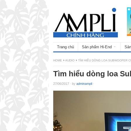
Trang chủ
Sản phẩm Hi-End
Sản
HOME
AUDIO
TÌM HIỂU DÒNG LOA SUBWOOFER C
Tìm hiểu dòng loa Su
27/06/2017
·
by
adminampli
·