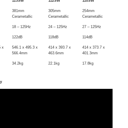
115SW
112SW
110SW
381mm
305mm
254mm
Cerametallic
Cerametallic
Cerametallic
18 – 125Hz
24 – 125Hz
27 – 125Hz
122dB
118dB
114dB
5 x
546.1 x 495.3 x
414 x 393.7 x
414 x 373.7 x
566.4mm
463.6mm
401.3mm
34.2kg
22.1kg
17.8kg
ây