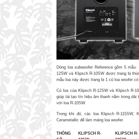
Dòng loa subwoofer Reference gồm 5 mẫu: 
12SW và Klipsch R-10SW được trang bị thùng
mẫu loa này được trang bị 1 củ loa woofer c
Củ loa của Klipsch R-12SW và Klipsch R-10
giúp tái tạo tín hiệu âm thanh nằm trong dả
với loa R-10SW.
Trong khi đó, các loa Klipsch R-115SW, 
Cerametallic để làm màng loa woofer.
THÔNG
KLIPSCH R-
KLIPSCH R-