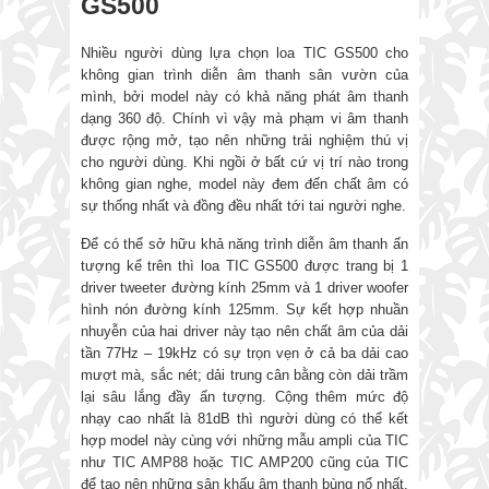
GS500
Nhiều người dùng lựa chọn loa TIC GS500 cho
không gian trình diễn âm thanh sân vườn của
mình, bởi model này có khả năng phát âm thanh
dạng 360 độ. Chính vì vậy mà phạm vi âm thanh
được rộng mở, tạo nên những trải nghiệm thú vị
cho người dùng. Khi ngồi ở bất cứ vị trí nào trong
không gian nghe, model này đem đến chất âm có
sự thống nhất và đồng đều nhất tới tai người nghe.
Để có thể sở hữu khả năng trình diễn âm thanh ấn
tượng kể trên thì loa TIC GS500 được trang bị 1
driver tweeter đường kính 25mm và 1 driver woofer
hình nón đường kính 125mm. Sự kết hợp nhuần
nhuyễn của hai driver này tạo nên chất âm của dải
tần 77Hz – 19kHz có sự trọn vẹn ở cả ba dải cao
mượt mà, sắc nét; dải trung cân bằng còn dải trầm
lại sâu lắng đầy ấn tượng. Cộng thêm mức độ
nhạy cao nhất là 81dB thì người dùng có thể kết
hợp model này cùng với những mẫu ampli của TIC
như TIC AMP88 hoặc TIC AMP200 cũng của TIC
để tạo nên những sân khấu âm thanh bùng nổ nhất.