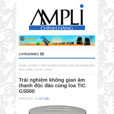
CATEGORIES
HOME
AUDIO
TRẢI NGHIỆM KHÔNG GIAN ÂM THANH ĐỘC
ĐÁO CÙNG LOA TIC GS500
Trải nghiệm không gian âm
thanh độc đáo cùng loa TIC
GS500
03/02/2023
·
by
Lê Tuấn
·