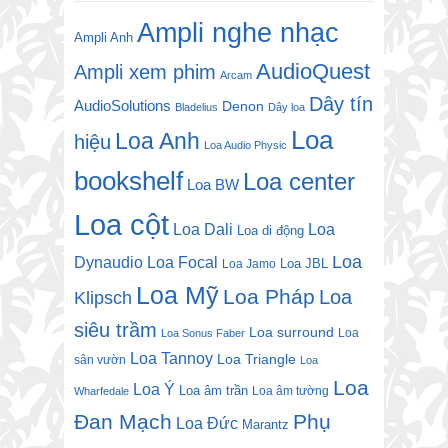
Ampli nghe nhạc
Ampli Anh
AudioQuest
Ampli xem phim
Arcam
Dây tín
AudioSolutions
Denon
Bladelius
Dây loa
Loa
Loa Anh
hiệu
Loa Audio Physic
bookshelf
Loa center
Loa BW
Loa cột
Loa Dali
Loa
Loa di động
Loa
Dynaudio
Loa Focal
Loa JBL
Loa Jamo
Loa Mỹ
Loa Pháp
Loa
Klipsch
siêu trầm
Loa surround
Loa
Loa Sonus Faber
Loa Tannoy
Loa Triangle
sân vườn
Loa
Loa
Loa Ý
Loa âm trần
Loa âm tường
Wharfedale
Đan Mạch
Phụ
Loa Đức
Marantz