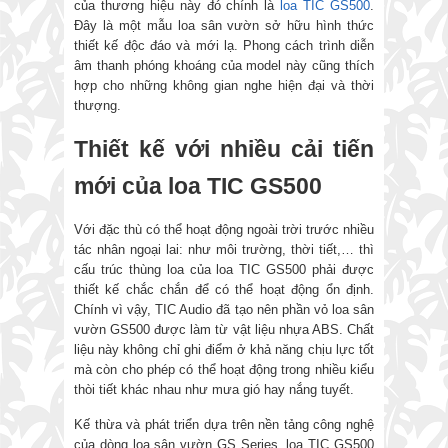
của thương hiệu này đó chính là
loa TIC GS500
.
Đây là một mẫu loa sân vườn sở hữu hình thức
thiết kế độc đáo và mới lạ. Phong cách trình diễn
âm thanh phóng khoáng của model này cũng thích
hợp cho những không gian nghe hiện đại và thời
thượng.
Thiết kế với nhiều cải tiến
mới của loa TIC GS500
Với đặc thù có thể hoạt động ngoài trời trước nhiều
tác nhân ngoại lai: như môi trường, thời tiết,… thì
cấu trúc thùng loa của loa TIC GS500 phải được
thiết kế chắc chắn để có thể hoạt động ổn định.
Chính vì vậy, TIC Audio đã tạo nên phần vỏ loa sân
vườn GS500 được làm từ vật liệu nhựa ABS. Chất
liệu này không chỉ ghi điểm ở khả năng chịu lực tốt
mà còn cho phép có thể hoạt động trong nhiều kiểu
thòi tiết khác nhau như mưa gió hay nắng tuyết.
Kế thừa và phát triển dựa trên nền tảng công nghệ
của dòng loa sân vườn GS Series, loa TIC GS500