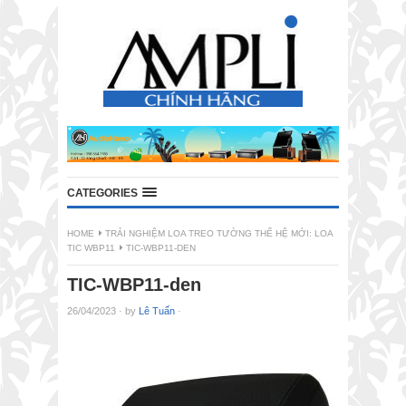
CATEGORIES
HOME
TRẢI NGHIỆM LOA TREO TƯỜNG THẾ HỆ MỚI: LOA
TIC WBP11
TIC-WBP11-DEN
TIC-WBP11-den
26/04/2023
·
by
Lê Tuấn
·