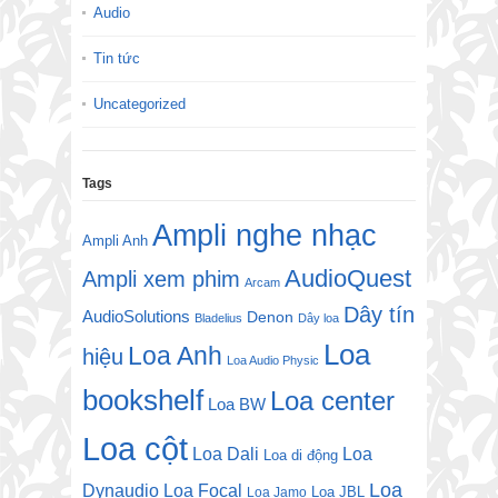
Audio
Tin tức
Uncategorized
Tags
Ampli nghe nhạc
Ampli Anh
AudioQuest
Ampli xem phim
Arcam
Dây tín
AudioSolutions
Denon
Bladelius
Dây loa
Loa
Loa Anh
hiệu
Loa Audio Physic
bookshelf
Loa center
Loa BW
Loa cột
Loa Dali
Loa
Loa di động
Loa
Dynaudio
Loa Focal
Loa JBL
Loa Jamo