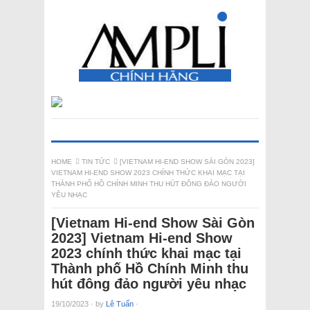
HOME
TIN TỨC
[VIETNAM HI-END SHOW SÀI GÒN 2023]
VIETNAM HI-END SHOW 2023 CHÍNH THỨC KHAI MẠC TẠI
THÀNH PHỐ HỒ CHÍNH MINH THU HÚT ĐÔNG ĐẢO NGƯỜI
YÊU NHẠC
[Vietnam Hi-end Show Sài Gòn
2023] Vietnam Hi-end Show
2023 chính thức khai mạc tại
Thành phố Hồ Chính Minh thu
hút đông đảo người yêu nhạc
19/10/2023
·
by
Lê Tuấn
·