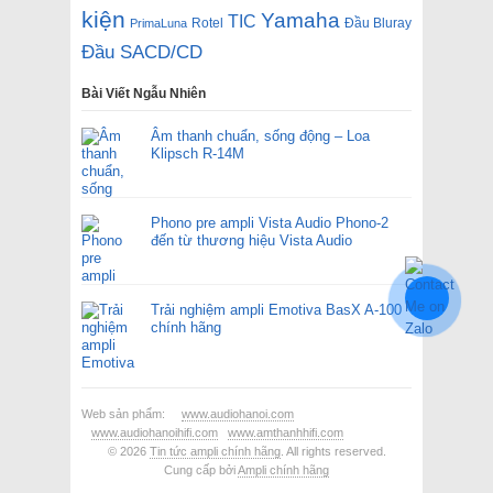
kiện
Yamaha
TIC
Rotel
Đầu Bluray
PrimaLuna
Đầu SACD/CD
Bài Viết Ngẫu Nhiên
Âm thanh chuẩn, sống động – Loa
Klipsch R-14M
Phono pre ampli Vista Audio Phono-2
đến từ thương hiệu Vista Audio
Trải nghiệm ampli Emotiva BasX A-100
chính hãng
Web sản phẩm:
www.audiohanoi.com
www.audiohanoihifi.com
www.amthanhhifi.com
© 2026
Tin tức ampli chính hãng
. All rights reserved.
Cung cấp bởi
Ampli chính hãng