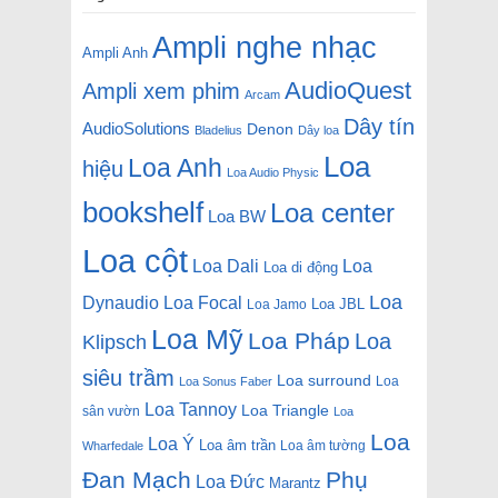
Ampli nghe nhạc
Ampli Anh
AudioQuest
Ampli xem phim
Arcam
Dây tín
AudioSolutions
Denon
Bladelius
Dây loa
Loa
Loa Anh
hiệu
Loa Audio Physic
bookshelf
Loa center
Loa BW
Loa cột
Loa Dali
Loa
Loa di động
Loa
Dynaudio
Loa Focal
Loa JBL
Loa Jamo
Loa Mỹ
Loa Pháp
Loa
Klipsch
siêu trầm
Loa surround
Loa
Loa Sonus Faber
Loa Tannoy
Loa Triangle
sân vườn
Loa
Loa
Loa Ý
Loa âm trần
Loa âm tường
Wharfedale
Đan Mạch
Phụ
Loa Đức
Marantz