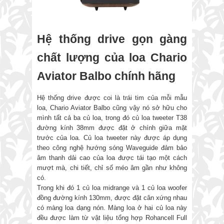
Hệ thống drive gọn gàng
chất lượng của loa Chario
Aviator Balbo chính hãng
Hệ thống drive được coi là trái tim của mỗi mẫu
loa, Chario Aviator Balbo cũng vậy nó sở hữu cho
mình tất cả ba củ loa, trong đó củ loa tweeter T38
đường kính 38mm được đặt ở chính giữa mặt
trước của loa. Củ loa tweeter này được áp dụng
theo công nghệ hướng sóng Waveguide đảm bảo
âm thanh dải cao của loa được tái tạo một cách
mượt mà, chi tiết, chỉ số méo âm gần như không
có.
Trong khi đó 1 củ loa midrange và 1 củ loa woofer
đồng đường kính 130mm, được đặt cân xứng nhau
có màng loa dạng nón. Màng loa ở hai củ loa này
đều được làm từ vật liệu tổng hợp Rohancell Full