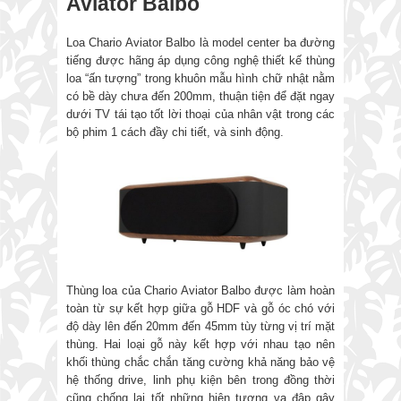
Aviator Balbo
Loa Chario Aviator Balbo là model center ba đường
tiếng được hãng áp dụng công nghệ thiết kế thùng
loa “ấn tượng” trong khuôn mẫu hình chữ nhật nằm
có bề dày chưa đến 200mm, thuận tiện để đặt ngay
dưới TV tái tạo tốt lời thoại của nhân vật trong các
bộ phim 1 cách đầy chi tiết, và sinh động.
Thùng loa của Chario Aviator Balbo được làm hoàn
toàn từ sự kết hợp giữa gỗ HDF và gỗ óc chó với
độ dày lên đến 20mm đến 45mm tùy từng vị trí mặt
thùng. Hai loại gỗ này kết hợp với nhau tạo nên
khối thùng chắc chắn tăng cường khả năng bảo vệ
hệ thống drive, linh phụ kiện bên trong đồng thời
cũng chống lại tốt những hiện tượng va đập gây