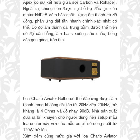
Apex có sự kết hợp giữa sợi Carbon và Rohacell.
Ngoài ra, chúng còn được sự hỗ trợ đắc lực của
motor NdFeB đảm bảo chất lượng âm thanh có độ
động, phản ứng dải tần nhanh chính xác nhất có
thể. Do đó âm thanh dải trung trầm được thể hiện
có độ cân bằng, âm bass xuống sâu chắc, tiếng
đáp gọn gàng, tròn trịa.
Loa Chario Aviator Balbo có thể đáp ứng được âm
thanh trong khoảng dải tần từ 20Hz đến 20kHz, trở
kháng là 4 Ohms và độ nhạy 90dB. Nhà sản xuất
đưa ra lời khuyên cho người dùng nên setup mẫu
loa center này với các mẫu ampli có công suất từ
120W trở lên.
Xêm xêm cùng mức giá với loa Chario Aviator