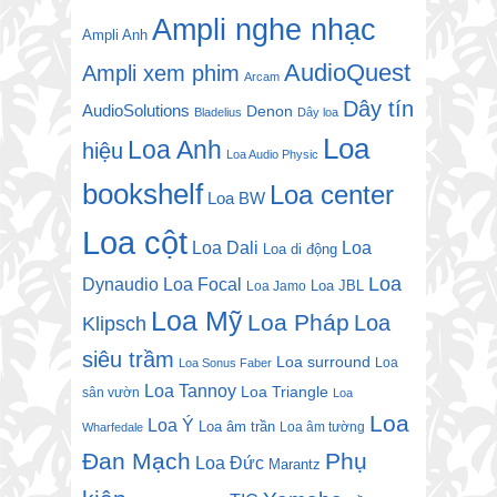
Ampli nghe nhạc
Ampli Anh
AudioQuest
Ampli xem phim
Arcam
Dây tín
AudioSolutions
Denon
Bladelius
Dây loa
Loa
Loa Anh
hiệu
Loa Audio Physic
bookshelf
Loa center
Loa BW
Loa cột
Loa Dali
Loa
Loa di động
Loa
Dynaudio
Loa Focal
Loa JBL
Loa Jamo
Loa Mỹ
Loa Pháp
Loa
Klipsch
siêu trầm
Loa surround
Loa
Loa Sonus Faber
Loa Tannoy
Loa Triangle
sân vườn
Loa
Loa
Loa Ý
Loa âm trần
Loa âm tường
Wharfedale
Đan Mạch
Phụ
Loa Đức
Marantz