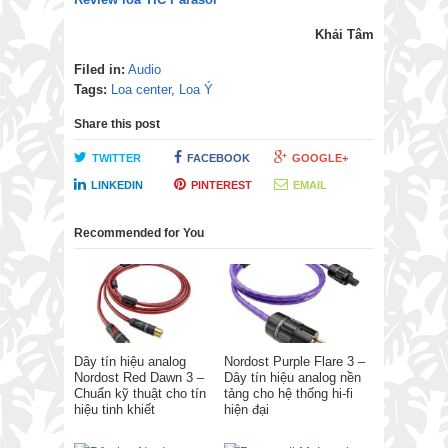
Khải Tâm
Filed in:
Audio
Tags:
Loa center
,
Loa Ý
Share this post
TWITTER
FACEBOOK
GOOGLE+
LINKEDIN
PINTEREST
EMAIL
Recommended for You
Dây tín hiệu analog
Nordost Purple Flare 3 –
Nordost Red Dawn 3 –
Dây tín hiệu analog nền
Chuẩn kỹ thuật cho tín
tảng cho hệ thống hi-fi
hiệu tinh khiết
hiện đại