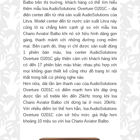
Balbo trên thị trường, khách hàng có thể tìm hiểu
thêm mẫu loa AudioSolutions Overture O201C – đại
điện center đến từ nhà sản xuất AudioSolutions của
Litva. Model center đến từ nước sản xuất Litva này
cũng tỏ ra chẳng kém cạnh gì so với mẫu loa
Chario Aviator Balbo khi nó sở hữu hình dáng gọn
gàng, thanh mảnh với những đường cong mềm
mại. Bên cạnh đó, thay vì chỉ được sản xuất đúng
1 phiên bản màu, loa center AudioSolutions
Overture O201C gây thiện cảm với khách hàng khi
có đến 17 phiên bản màu khác nhau phù hợp với
mọi không gian thiết kế cũng như đồ trang trí nội
thất trong bất cứ phòng nghe nào.
Hơn nữa, dải tần âm thanh cao của AudioSolutions
Overture O201C có điểm mạnh hơn khi đáp ứng
được tần số treble lên đến 25kHz trong khi loa
Chario Aviator Balbo chỉ dừng lại ở mức 20kHz.
Với nhiều điểm lợi thế hơn hẳn, loa AudioSolutions
Overture O201C còn sở hữu mức giá thấp hơn
khoảng 10 triệu so với loa Chario Aviator Balbo.