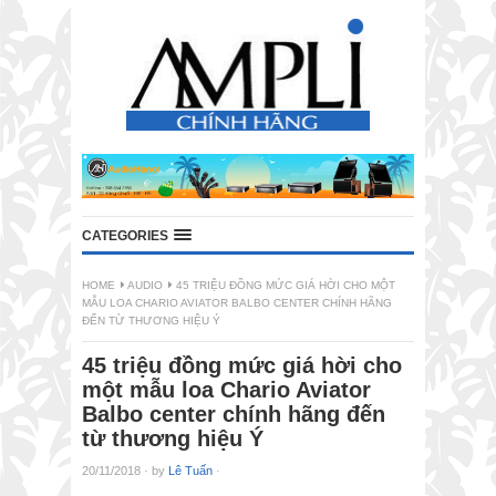
CATEGORIES
HOME
AUDIO
45 TRIỆU ĐỒNG MỨC GIÁ HỜI CHO MỘT
MẪU LOA CHARIO AVIATOR BALBO CENTER CHÍNH HÃNG
ĐẾN TỪ THƯƠNG HIỆU Ý
45 triệu đồng mức giá hời cho
một mẫu loa Chario Aviator
Balbo center chính hãng đến
từ thương hiệu Ý
20/11/2018
·
by
Lê Tuấn
·