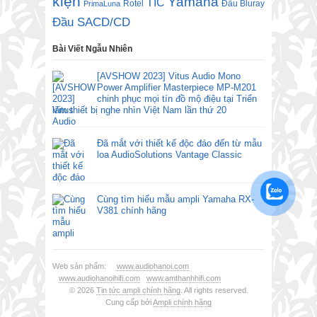
kiện
Yamaha
TIC
Rotel
Đầu Bluray
PrimaLuna
Đầu SACD/CD
Bài Viết Ngẫu Nhiên
[AVSHOW 2023] Vitus Audio Mono
Power Amplifier Masterpiece MP-M201
chinh phục mọi tín đồ mộ điệu tại Triển
lãm thiết bị nghe nhìn Việt Nam lần thứ 20
Đã mắt với thiết kế độc đáo đến từ mẫu
loa AudioSolutions Vantage Classic
Cùng tìm hiểu mẫu ampli Yamaha RX-
V381 chính hãng
Web sản phẩm:
www.audiohanoi.com
www.audiohanoihifi.com
www.amthanhhifi.com
© 2026
Tin tức ampli chính hãng
. All rights reserved.
Cung cấp bởi
Ampli chính hãng