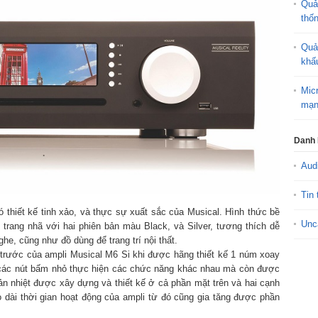
Quả
thố
Quả
khấ
Mic
mạn
Danh
Aud
Tin 
ó thiết kế tinh xảo, và thực sự xuất sắc của Musical. Hình thức bề
Unc
trang nhã với hai phiên bản màu Black, và Silver, tương thích dễ
he, cũng như đồ dùng để trang trí nội thất.
 trước của ampli Musical M6 Si khi được hãng thiết kế 1 núm xoay
 các nút bấm nhỏ thực hiện các chức năng khác nhau mà còn được
tản nhiệt được xây dựng và thiết kế ở cả phần mặt trên và hai cạnh
 dài thời gian hoạt động của ampli từ đó cũng gia tăng được phần