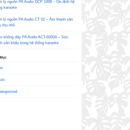
n lý nguồn PA Audio DCP 1008 – Ổn định hệ
ng karaoke
n lý nguồn PA Audio CT 02 – Âm thanh sân
u thu nhỏ
ro không dây PA Audio ACT-6000A – Sức
h sân khấu trong hệ thống karaoke
 Mục
io
tức
ategorized