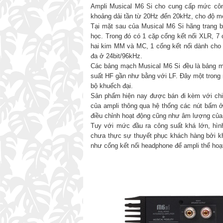
Ampli Musical M6 Si cho cung cấp mức côn
khoảng dải tần từ 20Hz đến 20kHz, cho độ m
Tại mặt sau của Musical M6 Si hãng trang 
học. Trong đó có 1 cặp cổng kết nối XLR, 7 
hai kim MM và MC, 1 cổng kết nối dành cho t
đa ở 24bit/96kHz.
Các bảng mạch Musical M6 Si đều là bảng mạ
suất HF gần như bằng với LF. Đây một trong 
bộ khuếch đại.
Sản phẩm hiện nay được bán đi kèm với chiế
của ampli thông qua hệ thống các nút bấm ở
điều chỉnh hoạt động cũng như âm lượng của
Tuy với mức đầu ra công suất khá lớn, hình
chưa thực sự thuyết phục khách hàng bởi kh
như cổng kết nối headphone để ampli thể hoạ