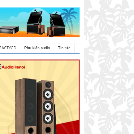
SACD/CD
Phụ kiện audio
Tin tức