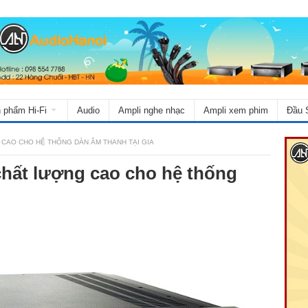
 phẩm Hi-Fi
Audio
Ampli nghe nhạc
Ampli xem phim
Đầu 
 CAO CHO HỆ THỐNG DÀN ÂM THANH TẠI GIA
chất lượng cao cho hệ thống