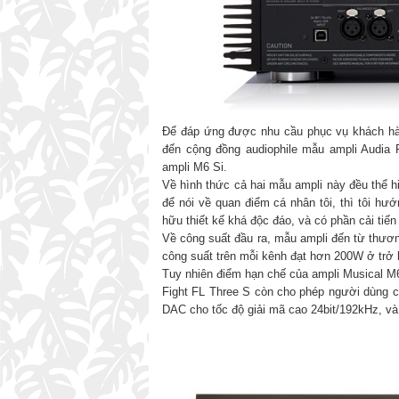
Để đáp ứng được nhu cầu phục vụ khách hàng
đến cộng đồng audiophile mẫu ampli Audia 
ampli M6 Si.
Về hình thức cả hai mẫu ampli này đều thể 
để nói về quan điểm cá nhân tôi, thì tôi h
hữu thiết kế khá độc đáo, và có phần cải tiến 
Về công suất đầu ra, mẫu ampli đến từ thươ
công suất trên mỗi kênh đạt hơn 200W ở trở 
Tuy nhiên điểm hạn chế của ampli Musical M6
Fight FL Three S còn cho phép người dùng c
DAC cho tốc độ giải mã cao 24bit/192kHz, và