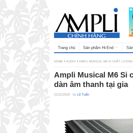
Trang chủ
Sản phẩm Hi-End
Sản
HOME
AUDIO
AMPLI MUSICAL M6 SI CHẤT LƯỢNG
Ampli Musical M6 Si 
dàn âm thanh tại gia
21/11/2018
·
by
Lê Tuấn
·