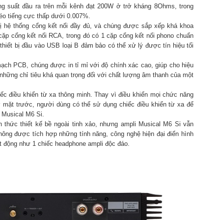
g suất đầu ra trên mỗi kênh đạt 200W ở trở kháng 8Ohms, trong
éo tiếng cực thấp dưới 0.007%.
bị hệ thống cổng kết nối đầy đủ, và chúng được sắp xếp khá khoa
cặp cổng kết nối RCA, trong đó có 1 cặp cổng kết nối phono chuẩn
hiết bị đầu vào USB loại B đảm bảo có thể xử lý được tín hiệu tối
ch PCB, chúng được in tỉ mỉ với độ chính xác cao, giúp cho hiệu
những chỉ tiêu khá quan trọng đối với chất lượng âm thanh của một
c điều khiển từ xa thông minh. Thay vì điều khiển mọi chức năng
 mặt trước, người dùng có thể sử dụng chiếc điều khiển từ xa để
 Musical M6 Si.
 thức thiết kế bề ngoài tinh xảo, nhưng ampli Musical M6 Si vẫn
ông được tích hợp những tính năng, công nghệ hiện đại điển hình
t động như 1 chiếc headphone ampli độc đáo.