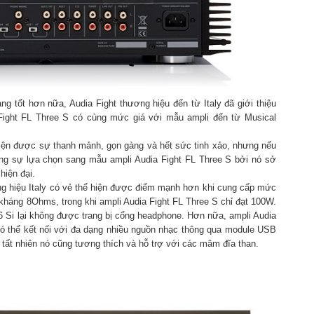
 tốt hơn nữa, Audia Fight thương hiệu đến từ Italy đã giới thiệu
Fight FL Three S có cùng mức giá với mẫu ampli đến từ Musical
hiện được sự thanh mảnh, gọn gàng và hết sức tinh xảo, nhưng nếu
ướng sự lựa chọn sang mẫu ampli Audia Fight FL Three S bởi nó sở
hiện đại.
ng hiệu Italy có vẻ thể hiện được điểm mạnh hơn khi cung cấp mức
kháng 8Ohms, trong khi ampli Audia Fight FL Three S chỉ đạt 100W.
 Si lại không được trang bị cổng headphone. Hơn nữa, ampli Audia
ó thể kết nối với đa dạng nhiều nguồn nhạc thông qua module USB
 tất nhiên nó cũng tương thích và hỗ trợ với các mâm đĩa than.