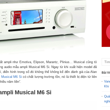
t ampli như Emotiva, Elipson, Marantz, Plinius… Musical cũng tỏ
ồng audio mẫu ampli Musical M6 Si. Ngay từ khi xuất hiện model đã
, điển hình trong số đó không thể không kể đến đánh giá của Alan
Bài V
 Musical M6 Si
có chất lượng trường tồn, nó là thiết bị điện tử liên
Van
hiều năm liền”.
Khi 
ampli Musical M6 Si
Quả
ngh