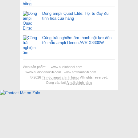
Dòng ampli Quad Elite: Hội tụ đầy đủ
tinh hoa của hãng
Cùng trải nghiệm âm thanh nội lực đến
từ mẫu ampli Denon AVR-X3300W
Web sản phẩm:
www.audiohanoi.com
www.audiohanoihifi.com
www.amthanhhifi.com
© 2026
Tin tức ampli chính hãng
. All rights reserved.
Cung cấp bởi
Ampli chính hãng