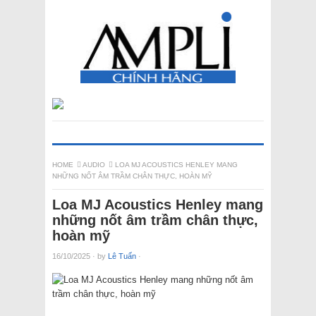
HOME
AUDIO
LOA MJ ACOUSTICS HENLEY MANG
NHỮNG NỐT ÂM TRẦM CHÂN THỰC, HOÀN MỸ
Loa MJ Acoustics Henley mang
những nốt âm trầm chân thực,
hoàn mỹ
16/10/2025
·
by
Lê Tuấn
·