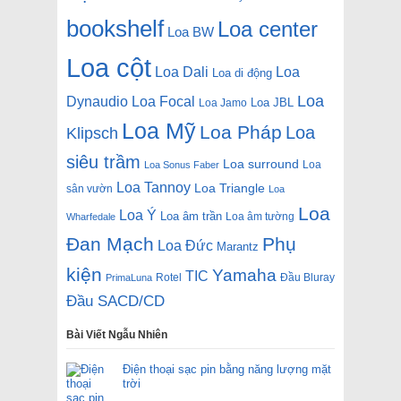
bookshelf
Loa center
Loa BW
Loa cột
Loa Dali
Loa
Loa di động
Loa
Dynaudio
Loa Focal
Loa JBL
Loa Jamo
Loa Mỹ
Loa Pháp
Loa
Klipsch
siêu trầm
Loa surround
Loa
Loa Sonus Faber
Loa Tannoy
Loa Triangle
sân vườn
Loa
Loa
Loa Ý
Loa âm trần
Loa âm tường
Wharfedale
Đan Mạch
Phụ
Loa Đức
Marantz
kiện
Yamaha
TIC
Rotel
Đầu Bluray
PrimaLuna
Đầu SACD/CD
Bài Viết Ngẫu Nhiên
Điện thoại sạc pin bằng năng lượng mặt
trời