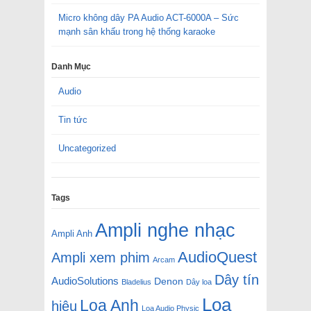
Micro không dây PA Audio ACT-6000A – Sức
mạnh sân khấu trong hệ thống karaoke
Danh Mục
Audio
Tin tức
Uncategorized
Tags
Ampli nghe nhạc
Ampli Anh
AudioQuest
Ampli xem phim
Arcam
Dây tín
AudioSolutions
Denon
Bladelius
Dây loa
Loa
Loa Anh
hiệu
Loa Audio Physic