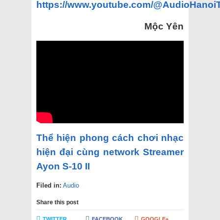
https://www.youtube.com/@AudioHanoi
Mộc Yên
Thể hiện phong cách chơi nhạc
hiện đại cùng network Streamer
Ayon S-10 II
Filed in:
Audio
Share this post
TWITTER
FACEBOOK
GOOGLE+