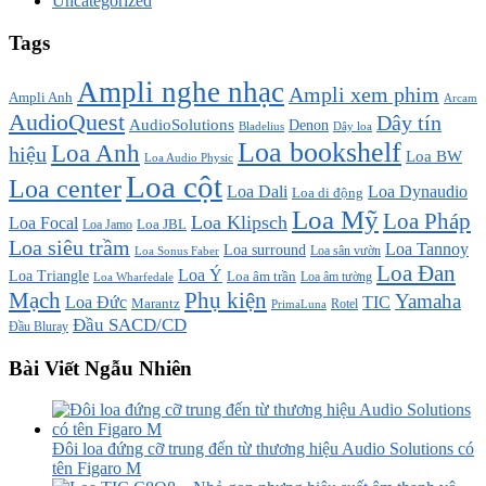
Uncategorized
Tags
Ampli nghe nhạc
Ampli xem phim
Ampli Anh
Arcam
AudioQuest
Dây tín
AudioSolutions
Denon
Bladelius
Dây loa
Loa bookshelf
Loa Anh
hiệu
Loa BW
Loa Audio Physic
Loa cột
Loa center
Loa Dali
Loa Dynaudio
Loa di động
Loa Mỹ
Loa Pháp
Loa Klipsch
Loa Focal
Loa JBL
Loa Jamo
Loa siêu trầm
Loa Tannoy
Loa surround
Loa sân vườn
Loa Sonus Faber
Loa Đan
Loa Ý
Loa Triangle
Loa âm trần
Loa âm tường
Loa Wharfedale
Mạch
Phụ kiện
Yamaha
TIC
Loa Đức
Marantz
PrimaLuna
Rotel
Đầu SACD/CD
Đầu Bluray
Bài Viết Ngẫu Nhiên
Đôi loa đứng cỡ trung đến từ thương hiệu Audio Solutions có
tên Figaro M