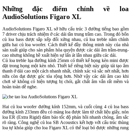
Những đặc điểm chính về loa
AudioSolutions Figaro XL
AudioSolutions Figaro XL sở hữu cấu trúc 3 đường tiếng bao gồm
7 driver chịu trách nhiệm ở các dải tần trung trầm cao. Trong đó bốn
củ loa bass được sắp xếp đối xứng nhau, củ loa treble nằm chính
giữa hai củ loa woofer. Cách thiết kế đầy thông minh này của nhà
sản xuất giúp cho sản phẩm hòa quyện được các dải âm trầm-trung-
cao nhưng không hề xuất hiện sự lấn át lẫn nhau giữa các dải.
Củ loa treble lụa đường kính 25mm có thiết kế họng kèn mini được
đặt trong họng một kèn nhỏ. Thiết kế riêng biệt này giúp tái tạo âm
thanh ở dải cao một cách nhanh nhất, chính xác và sắc nét nhất, hơn
nữa còn đạt được góc tỏa rộng hơn. Nhờ vậy các dải âm cao khi
chơi sẽ không có hiện tượng bị chói, gắt chất âm vẫn rất mềm và
hoàn toàn dễ nghe.
Hai củ loa woofer đường kính 152mm, và cuối cùng 4 củ loa bass
đường kính 233mm đều có màng loa được làm từ chất liệu giấy, nón
loa ER (Extra Rigid) đảm bảo tốc độ phản hồi nhanh chóng, âm sắc
rõ ràng. Công nghệ củ loa SB Acoustics kết hợp với cấu trúc thùng
loa tự khóa giúp cho loa Figaro XL có thể loại bỏ được những rung