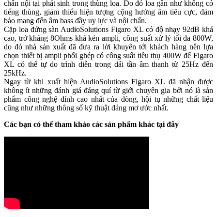
chấn nội tại phát sinh trong thùng loa. Do đó loa gần như không có
tiếng thùng, giảm thiểu hiện tượng cộng hưởng âm tiêu cực, đảm
bảo mang đến âm bass đầy uy lực và nội chấn.
Cặp loa đứng sàn AudioSolutions Figaro XL có độ nhạy 92dB khá
cao, trở kháng 8Ohms khá kén ampli, công suất xử lý tối đa 800W,
do đó nhà sản xuất đã đưa ra lời khuyên tới khách hàng nên lựa
chọn thiết bị ampli phối ghép có công suất tiêu thụ 400W để Figaro
XL có thể tự do trình diễn trong dải tần âm thanh từ 25Hz đến
25kHz.
Ngay từ khi xuất hiện AudioSolutions Figaro XL đã nhận được
không ít những đánh giá đáng quí từ giới chuyên gia bởi nó là sản
phẩm công nghệ đỉnh cao nhất của dòng, hội tụ những chất liệu
cũng như những thông số kỹ thuật đáng mơ ước nhất.
Các bạn có thể tham khảo các sản phẩm khác tại đây