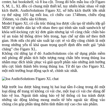
center, hai bookshelf, và 8 loa cột. Trong đó bốn mẫu loa cột Figaro
S, M, L, XL đều có chung một thiết kế, tuy nhiên khác nhau về mặt
kích thước. AudioSolutions Figaro XL sở hữu kích thước lớn nhất
cụ thể nặng 105 kg mỗi loa, có chiều cao 1748mm, chiều rộng
356mm, và chiều sâu 618mm.
Model Figaro XL có cấu trúc thùng loa được cấu tạo từ nhiều lớp gỗ
MDF tự nhiên dán lại với nhau theo qui trình sản xuất sandwich tự
khóa self-locking cực kỳ đơn giản nhưng lại vô cùng chắc chắn bảo
vệ an toàn hệ thống drive bên trong, hạn chế sự dãn nở theo thời
gian. Hơn nữa chi phí sản xuất lại cực rẻ và đây cũng chính là một
trong những yếu tố khá quan trọng quyết định đến mức giá “phải
chăng” cho Figaro XL.
Không chỉ dừng lại ở đó AudioSolutions còn sử dụng phần mềm
mô phỏng để phân tích hiện tượng rung chấn bên trong thùng loa
nhằm mục đích khắc phục và giải quyết phần nào những ảnh hưởng
tiêu cực hình thành bên trong thùng loa. Từ đó tạo cho Figaro XL
một môi trường hoạt động sạch sẽ, chính xác nhất.
Mặt trước loa được hãng trang bị hai loại tấm ê-căng trong đó một
loại dùng để trang trí không có vải che, một loại có vải che dùng để
bảo vệ loa. Ngoài tính năng bảo vệ hệ thống củ loa tránh được
những tác động không mong muốn từ bên ngoài tác động vào
chúng còn góp phần tăng thêm tính thẩm mỹ cao cho sản phẩm.