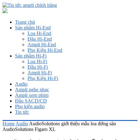
Trang chủ
Sản phẩm Hi-End
Loa Hi-End
Đầu Hi-End
Ampli Hi-End
Phụ Kiện Hi-End
Sản phẩm Hi-Fi
Loa Hi-Fi
Đầu Hi-Fi
Ampli Hi-Fi
Phụ Kiện Hi-Fi
Audio
Ampli nghe nhạc
Ampli xem phim
Đầu SACD/CD
Phụ kiện audio
Tin tức
Home
Audio
AudioSolutions giới thiệu mẫu loa đứng sàn
AudioSolutions Figaro XL