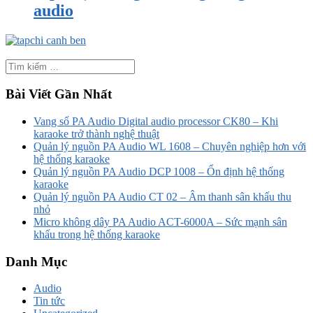
audio
Bài Viết Gần Nhất
Vang số PA Audio Digital audio processor CK80 – Khi
karaoke trở thành nghệ thuật
Quản lý nguồn PA Audio WL 1608 – Chuyên nghiệp hơn với
hệ thống karaoke
Quản lý nguồn PA Audio DCP 1008 – Ổn định hệ thống
karaoke
Quản lý nguồn PA Audio CT 02 – Âm thanh sân khấu thu
nhỏ
Micro không dây PA Audio ACT-6000A – Sức mạnh sân
khấu trong hệ thống karaoke
Danh Mục
Audio
Tin tức