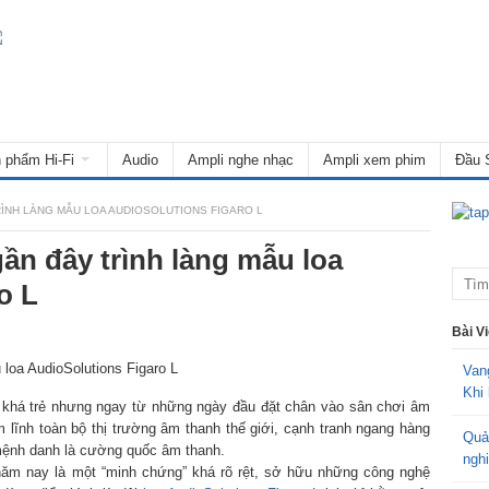
 phẩm Hi-Fi
Audio
Ampli nghe nhạc
Ampli xem phim
Đầu 
ÌNH LÀNG MẪU LOA AUDIOSOLUTIONS FIGARO L
ần đây trình làng mẫu loa
o L
Bài V
Van
Khi 
n khá trẻ nhưng ngay từ những ngày đầu đặt chân vào sân chơi âm
 lĩnh toàn bộ thị trường âm thanh thế giới, cạnh tranh ngang hàng
Quả
mệnh danh là cường quốc âm thanh.
ngh
 năm nay là một “minh chứng” khá rõ rệt, sở hữu những công nghệ