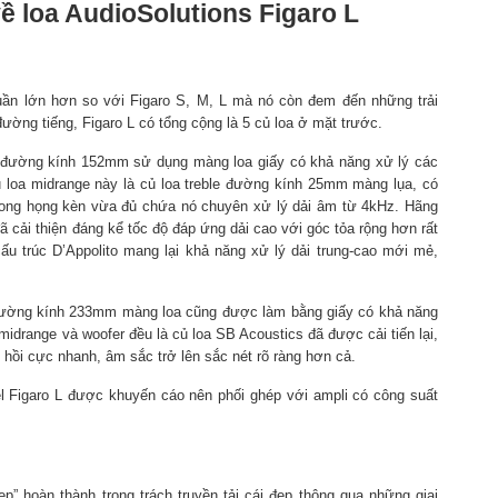
 loa AudioSolutions Figaro L
uần lớn hơn so với Figaro S, M, L mà nó còn đem đến những trải
ờng tiếng, Figaro L có tổng cộng là 5 củ loa ở mặt trước.
có đường kính 152mm sử dụng màng loa giấy có khả năng xử lý các
 loa midrange này là củ loa treble đường kính 25mm màng lụa, có
 trong họng kèn vừa đủ chứa nó chuyên xử lý dải âm từ 4kHz. Hãng
ã cải thiện đáng kể tốc độ đáp ứng dải cao với góc tỏa rộng hơn rất
u trúc D’Appolito mang lại khả năng xử lý dải trung-cao mới mẻ,
r đường kính 233mm màng loa cũng được làm bằng giấy có khả năng
idrange và woofer đều là củ loa SB Acoustics đã được cải tiến lại,
 hồi cực nhanh, âm sắc trở lên sắc nét rõ ràng hơn cả.
 Figaro L được khuyến cáo nên phối ghép với ampli có công suất
ẹp” hoàn thành trọng trách truyền tải cái đẹp thông qua những giai