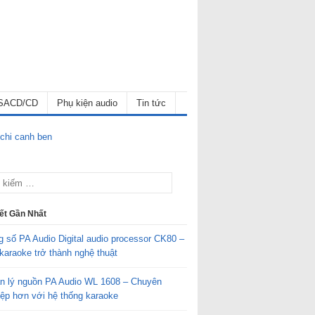
SACD/CD
Phụ kiện audio
Tin tức
iết Gần Nhất
g số PA Audio Digital audio processor CK80 –
karaoke trở thành nghệ thuật
n lý nguồn PA Audio WL 1608 – Chuyên
iệp hơn với hệ thống karaoke