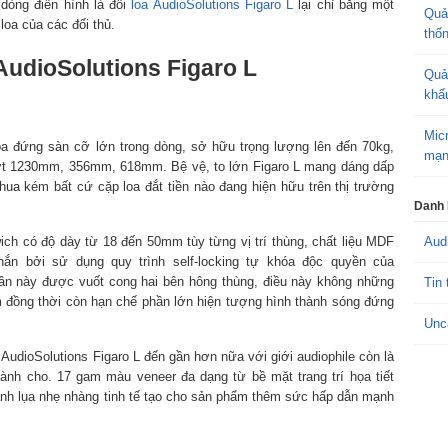
 dòng điển hình là đôi
loa AudioSolutions Figaro L
lại chỉ bằng một
Quả
loa của các đối thủ.
thố
 AudioSolutions Figaro L
Quả
khấ
Mic
oa đứng sàn cỡ lớn trong dòng, sở hữu trọng lượng lên đến 70kg,
mạn
lượt 1230mm, 356mm, 618mm. Bệ vệ, to lớn Figaro L mang dáng dấp
ua kém bất cứ cặp loa đắt tiền nào đang hiện hữu trên thị trường
Danh
ch có độ dày từ 18 đến 50mm tùy từng vị trí thùng, chất liệu MDF
Aud
ắn bởi sử dụng quy trình self-locking tự khóa độc quyền của
 lần này được vuốt cong hai bên hông thùng, điều này không những
Tin 
 đồng thời còn hạn chế phần lớn hiện tượng hình thành sóng đứng
Unc
AudioSolutions Figaro L đến gần hơn nữa với giới audiophile còn là
dành cho. 17 gam màu veneer đa dạng từ bề mặt trang trí họa tiết
nh lụa nhẹ nhàng tinh tế tạo cho sản phẩm thêm sức hấp dẫn mạnh