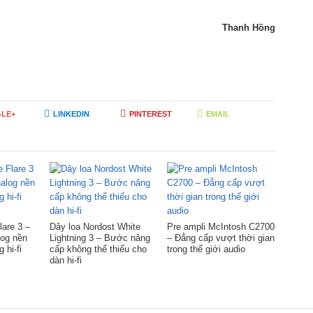
Thanh Hồng
LE+
LINKEDIN
PINTEREST
EMAIL
lare 3 –
Dây loa Nordost White
Pre ampli McIntosh C2700
log nền
Lightning 3 – Bước nâng
– Đẳng cấp vượt thời gian
 hi-fi
cấp không thể thiếu cho
trong thế giới audio
dàn hi-fi