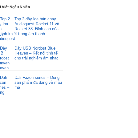
i Viết Ngẫu Nhiên
Top 2 dây loa bán chạy
Audioquest Rocket 11 và
Rocket 33: Đỉnh cao của
 tinh khiết trong âm thanh
Dây USB Nordost Blue
Heaven – Kết nối tinh tế
cho trải nghiệm âm nhạc
ọn vẹn
Dali Fazon series – Dòng
sản phẩm đa dạng về mẫu
mã