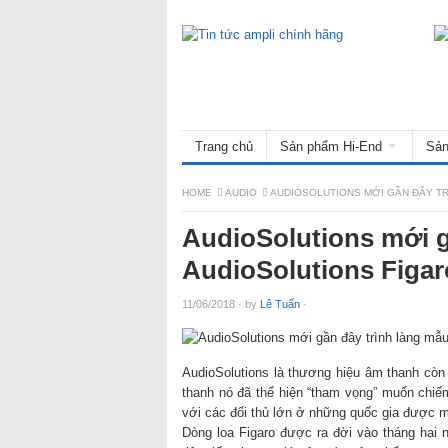
Trang chủ
Sản phẩm Hi-End
Sản
HOME
AUDIO
AUDIOSOLUTIONS MỚI GẦN ĐÂY TR
AudioSolutions mới g
AudioSolutions Figar
11/06/2018
·
by
Lê Tuấn
·
AudioSolutions là thương hiệu âm thanh cò
thanh nó đã thể hiện “tham vọng” muốn chiếm
với các đối thủ lớn ở những quốc gia được 
Dòng loa Figaro được ra đời vào tháng hai