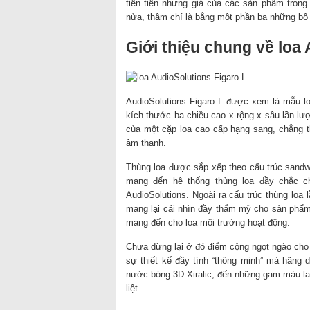
tiên tiến nhưng giá của các sản phẩm trong
nửa, thậm chí là bằng một phần ba những bộ 
Giới thiệu chung về loa
AudioSolutions Figaro L được xem là mẫu l
kích thước ba chiều cao x rộng x sâu lần 
của một cặp loa cao cấp hạng sang, chẳng th
âm thanh.
Thùng loa được sắp xếp theo cấu trúc sandwi
mang đến hệ thống thùng loa đầy chắc ch
AudioSolutions. Ngoài ra cấu trúc thùng loa
mang lại cái nhìn đầy thẩm mỹ cho sản phẩm
mang đến cho loa môi trường hoạt động.
Chưa dừng lại ở đó điểm cộng ngọt ngào cho 
sự thiết kế đầy tính “thông minh” mà hãng 
nước bóng 3D Xiralic, đến những gam màu la
liệt.