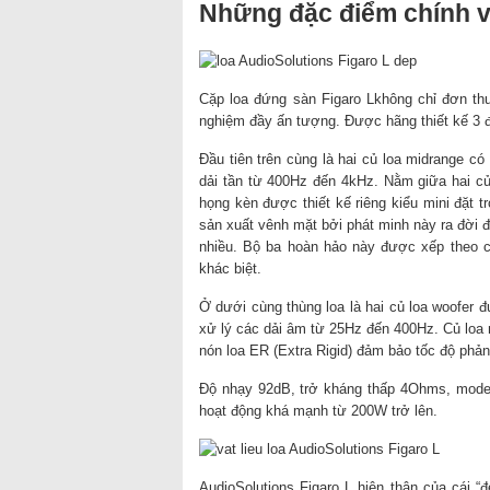
Những đặc điểm chính về
Cặp loa đứng sàn Figaro Lkhông chỉ đơn th
nghiệm đầy ấn tượng. Được hãng thiết kế 3 đư
Đầu tiên trên cùng là hai củ loa midrange 
dải tần từ 400Hz đến 4kHz. Nằm giữa hai củ
họng kèn được thiết kế riêng kiểu mini đặt
sản xuất vênh mặt bởi phát minh này ra đời đ
nhiều. Bộ ba hoàn hảo này được xếp theo cấ
khác biệt.
Ở dưới cùng thùng loa là hai củ loa woofe
xử lý các dải âm từ 25Hz đến 400Hz. Củ loa m
nón loa ER (Extra Rigid) đảm bảo tốc độ phản
Độ nhạy 92dB, trở kháng thấp 4Ohms, model
hoạt động khá mạnh từ 200W trở lên.
AudioSolutions Figaro L hiện thân của cái “đ