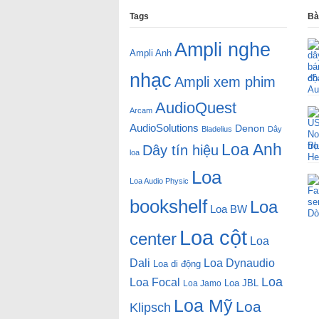
Tags
Bà
Ampli nghe
Ampli Anh
nhạc
độ
Ampli xem phim
AudioQuest
Arcam
AudioSolutions
Denon
Bladelius
Dây
Loa Anh
tr
Dây tín hiệu
loa
Loa
Loa Audio Physic
bookshelf
Loa
Loa BW
Loa cột
center
Loa
Dali
Loa Dynaudio
Loa di động
Loa
Loa Focal
Loa JBL
Loa Jamo
Loa Mỹ
Loa
Klipsch