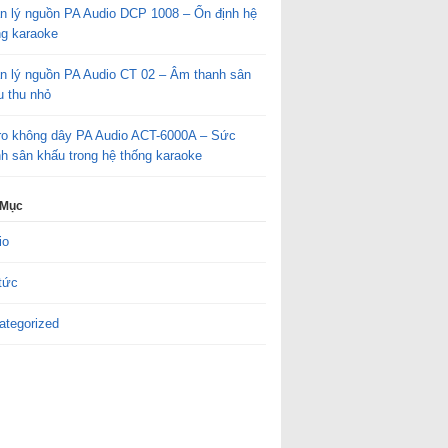
n lý nguồn PA Audio DCP 1008 – Ổn định hệ
ng karaoke
n lý nguồn PA Audio CT 02 – Âm thanh sân
u thu nhỏ
ro không dây PA Audio ACT-6000A – Sức
h sân khấu trong hệ thống karaoke
 Mục
io
tức
ategorized