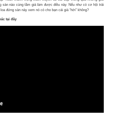
ng sàn nào cùng tầm giá làm được điều này. Nếu như có cơ hội trải
 loa đứng sàn này xem nó có cho bạn cái giá “hời” không?
ác tại đây