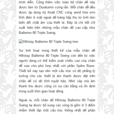
trình diễn. Cộng thêm việc toàn bộ chân đế này
được làm từ Duralumin cứng rắn. Mỗi chân đễ đều
được áp dụng kỹ thuật CNC cùng anod hóa sơn
tĩnh điện ở mặt ngoài để tráng hấp thu từ tính làm
biến đổi chất âm của thiết bị. Đây là chi tiết chỉ
xuất hiện trên những mẫu chân đế cao cấp như
Ballerino 80 Triple Swing.
Sự linh hoạt trong thiết kế của mẫu chân đế
Hifistay Ballerino 80 Triple Swing còn đến từ việc
người dùng có thể kiểm soát chiều cao của chân
đế sao cho phù hợp nhất với phần Spike Base.
Thiết kế này tạo nên một cấu trúc có độ phẳng lý
tưởng cho các thiết bị âm thanh được đặt trên
chân đế có độ tĩnh tuyệt hảo. Nhờ vậy mà âm
thanh thu được cũng có sự cân bằng và ổn định
trong suốt thời gian hoạt động.
Ngoài ra, mỗi chân đế Hifistay Ballerino 80 Triple
Swing lại được bổ sung các vòng bi gốm ở 3 điểm
nhằm thiết lập một cấu trúc thống nhất để phân