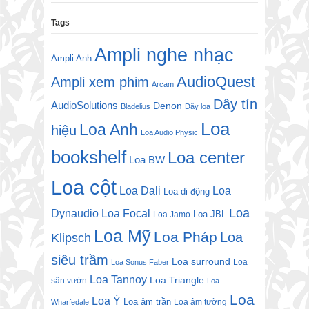
Tags
Ampli nghe nhạc
Ampli Anh
AudioQuest
Ampli xem phim
Arcam
Dây tín
AudioSolutions
Denon
Bladelius
Dây loa
Loa
Loa Anh
hiệu
Loa Audio Physic
bookshelf
Loa center
Loa BW
Loa cột
Loa Dali
Loa
Loa di động
Loa
Dynaudio
Loa Focal
Loa JBL
Loa Jamo
Loa Mỹ
Loa Pháp
Loa
Klipsch
siêu trầm
Loa surround
Loa
Loa Sonus Faber
Loa Tannoy
Loa Triangle
sân vườn
Loa
Loa
Loa Ý
Loa âm trần
Loa âm tường
Wharfedale