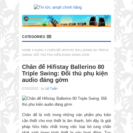
CATEGORIES
HOME
AUDIO
CHÂN ĐẾ HIFISTAY BALLERINO 80 TRIPLE
SWING: ĐỐI THỦ PHỤ KIỆN AUDIO ĐÁNG GỜM
Chân đế Hifistay Ballerino 80
Triple Swing: Đối thủ phụ kiện
audio đáng gờm
07/02/2023
·
by
Lê Tuấn
·
Chân đế là một trong những sản phẩm phụ kiện
cần thiết cho mọi thiết bị âm thanh, bởi đây là giải
pháp hữu hiệu nhất trong việc loại bỏ rung chấn
phát sinh trong trình thiết bị này hoạt động. Tuy