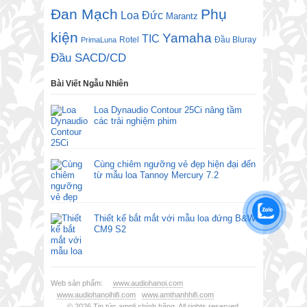
Đan Mạch
Phụ
Loa Đức
Marantz
kiện
Yamaha
TIC
Rotel
Đầu Bluray
PrimaLuna
Đầu SACD/CD
Bài Viết Ngẫu Nhiên
Loa Dynaudio Contour 25Ci nâng tầm
các trải nghiệm phim
Cùng chiêm ngưỡng vẻ đẹp hiện đại đến
từ mẫu loa Tannoy Mercury 7.2
Thiết kế bắt mắt với mẫu loa đứng B&W
CM9 S2
Web sản phẩm:
www.audiohanoi.com
www.audiohanoihifi.com
www.amthanhhifi.com
© 2026
Tin tức ampli chính hãng
. All rights reserved.