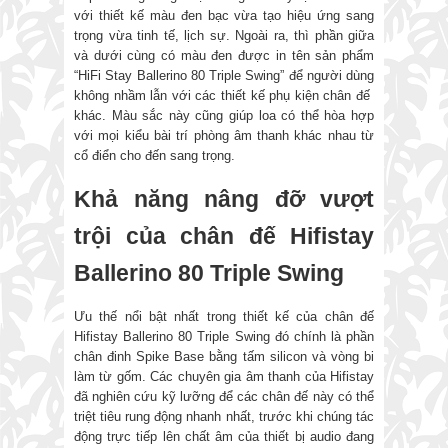
với thiết kế màu đen bạc vừa tạo hiệu ứng sang
trọng vừa tinh tế, lịch sự. Ngoài ra, thì phần giữa
và dưới cùng có màu đen được in tên sản phẩm
“HiFi Stay Ballerino 80 Triple Swing” để người dùng
không nhầm lẫn với các thiết kế phụ kiện chân đế
khác. Màu sắc này cũng giúp loa có thể hòa hợp
với mọi kiểu bài trí phòng âm thanh khác nhau từ
cổ điển cho đến sang trọng.
Khả năng nâng đỡ vượt
trội của chân đế Hifistay
Ballerino 80 Triple Swing
Ưu thế nổi bật nhất trong thiết kế của chân đế
Hifistay Ballerino 80 Triple Swing đó chính là phần
chân đinh Spike Base bằng tấm silicon và vòng bi
làm từ gốm. Các chuyên gia âm thanh của Hifistay
đã nghiên cứu kỹ lưỡng để các chân đế này có thể
triệt tiêu rung động nhanh nhất, trước khi chúng tác
động trực tiếp lên chất âm của thiết bị audio đang