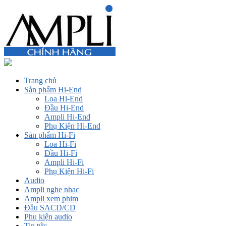
Trang chủ
Sản phẩm Hi-End
Loa Hi-End
Đầu Hi-End
Ampli Hi-End
Phụ Kiện Hi-End
Sản phẩm Hi-Fi
Loa Hi-Fi
Đầu Hi-Fi
Ampli Hi-Fi
Phụ Kiện Hi-Fi
Audio
Ampli nghe nhạc
Ampli xem phim
Đầu SACD/CD
Phụ kiện audio
Tin tức