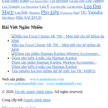
Loa siêu trầm
Loa Tannoy
Loa surround
Loa sân vườn
Loa Sonus Faber
Loa Đan
Loa Ý
Loa Triangle
Loa âm trần
Loa âm tường
Loa Wharfedale
Mạch
Phụ kiện
Yamaha
TIC
Loa Đức
Marantz
PrimaLuna
Rotel
Đầu SACD/CD
Đầu Bluray
Bài Viết Ngẫu Nhiên
Mẫu loa Focal Chorus SR 700 – Món hời cho hệ thống đa
kênh
Dòng sản phẩm Harman Kardon Wireless Accessories –
Dòng phụ kiện 4 mẫu của Harman Kardon
Trải nghiệm loa treo tường thế hệ mới: loa TIC WBP11
Web sản phẩm:
www.audiohanoi.com
www.audiohanoihifi.com
www.amthanhhifi.com
© 2026
Tin tức ampli chính hãng
. All rights reserved.
Cung cấp bởi
Ampli chính hãng