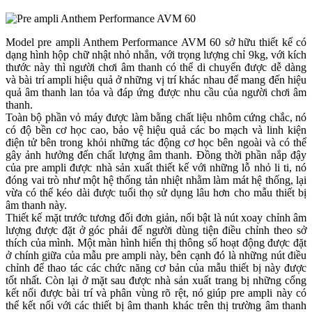
Model pre ampli Anthem Performance AVM 60 sở hữu thiết kế có
dạng hình hộp chữ nhật nhỏ nhắn, với trọng lượng chỉ 9kg, với kích
thước này thì người chơi âm thanh có thể di chuyển được dễ dàng
và bài trí ampli hiệu quả ở những vị trí khác nhau để mang đến hiệu
quả âm thanh lan tỏa và đáp ứng được nhu cầu của người chơi âm
thanh.
Toàn bộ phần vỏ máy được làm bằng chất liệu nhôm cứng chắc, nó
có độ bền cơ học cao, bảo vệ hiệu quả các bo mạch và linh kiện
điện tử bên trong khỏi những tác động cơ học bên ngoài và có thể
gây ảnh hưởng đến chất lượng âm thanh. Đồng thời phần nắp đậy
của pre ampli được nhà sản xuất thiết kế với những lỗ nhỏ li ti, nó
đóng vai trò như một hệ thống tản nhiệt nhằm làm mát hệ thống, lại
vừa có thể kéo dài được tuổi thọ sử dụng lâu hơn cho mẫu thiết bị
âm thanh này.
Thiết kế mặt trước tương đối đơn giản, nổi bật là nút xoay chỉnh âm
lượng được đặt ở góc phải để người dùng tiện điều chỉnh theo sở
thích của mình. Một màn hình hiển thị thông số hoạt động được đặt
ở chính giữa của mẫu pre ampli này, bên cạnh đó là những nút điều
chỉnh để thao tác các chức năng cơ bản của mẫu thiết bị này được
tốt nhất. Còn lại ở mặt sau được nhà sản xuất trang bị những cổng
kết nối được bài trí và phân vùng rõ rệt, nó giúp pre ampli này có
thể kết nối với các thiết bị âm thanh khác trên thị trường âm thanh