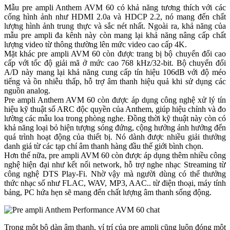
Mẫu pre ampli Anthem AVM 60 có khả năng tương thích với các
cổng hình ảnh như HDMI 2.0a và HDCP 2.2, nó mang đến chất
lượng hình ảnh trung thực và sắc nét nhất. Ngoài ra, khả năng của
mẫu pre ampli đa kênh này còn mang lại khả năng nâng cấp chất
lượng video từ thông thường lên mức video cao cấp 4K.
Mặt khác pre ampli AVM 60 còn được trang bị bộ chuyển đổi cao
cấp với tốc độ giải mã ở mức cao 768 kHz/32-bit. Bộ chuyển đổi
A/D này mang lại khả năng cung cấp tín hiệu 106dB với độ méo
tiếng và ồn nhiễu thấp, hỗ trợ âm thanh hiệu quả khi sử dụng các
nguồn analog.
Pre ampli Anthem AVM 60 còn được áp dụng công nghệ xử lý tín
hiệu kỹ thuật số ARC độc quyền của Anthem, giúp hiệu chỉnh và đo
lường các mẫu loa trong phòng nghe. Đồng thời kỹ thuật này còn có
khả năng loại bỏ hiện tượng sóng đứng, cộng hưởng ảnh hưởng đến
quá trình hoạt động của thiết bị. Nó dành được nhiều giải thưởng
danh giá từ các tạp chí âm thanh hàng đầu thế giới bình chọn.
Hơn thế nữa, pre ampli AVM 60 còn được áp dụng thêm nhiều công
nghệ hiện đại như kết nối network, hỗ trợ nghe nhạc Streaming từ
công nghệ DTS Play-Fi. Nhờ vậy mà người dùng có thể thưởng
thức nhạc số như FLAC, WAV, MP3, AAC.. từ điện thoại, máy tính
bảng, PC hứa hẹn sẽ mang đến chất lượng âm thanh sống động.
Trong một bộ dàn âm thanh, ví trí của pre ampli cũng luôn đóng một