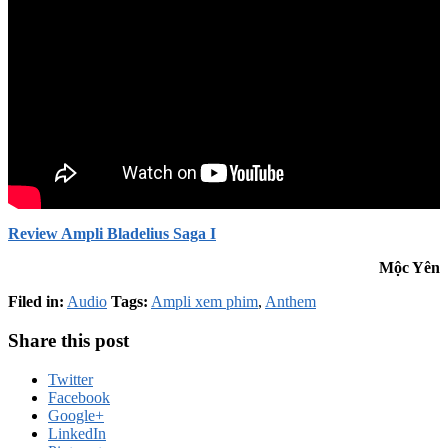
Review Ampli Bladelius Saga I
Mộc Yên
Filed in:
Audio
Tags:
Ampli xem phim
,
Anthem
Share this post
Twitter
Facebook
Google+
LinkedIn