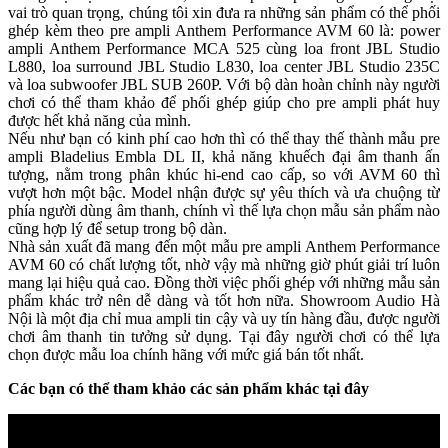
vai trò quan trọng, chúng tôi xin đưa ra những sản phẩm có thể phối
ghép kèm theo pre ampli Anthem Performance AVM 60 là: power
ampli Anthem Performance MCA 525 cùng loa front JBL Studio
L880, loa surround JBL Studio L830, loa center JBL Studio 235C
và loa subwoofer JBL SUB 260P. Với bộ dàn hoàn chỉnh này người
chơi có thể tham khảo để phối ghép giúp cho pre ampli phát huy
được hết khả năng của mình.
Nếu như bạn có kinh phí cao hơn thì có thể thay thế thành mẫu pre
ampli Bladelius Embla DL II, khả năng khuếch đại âm thanh ấn
tượng, nằm trong phân khúc hi-end cao cấp, so với AVM 60 thì
vượt hơn một bậc. Model nhận được sự yêu thích và ưa chuộng từ
phía người dùng âm thanh, chính vì thế lựa chọn mẫu sản phẩm nào
cũng hợp lý để setup trong bộ dàn.
Nhà sản xuất đã mang đến một mẫu pre ampli Anthem Performance
AVM 60 có chất lượng tốt, nhờ vậy mà những giờ phút giải trí luôn
mang lại hiệu quả cao. Đồng thời việc phối ghép với những mẫu sản
phẩm khác trở nên dễ dàng và tốt hơn nữa. Showroom Audio Hà
Nội là một địa chỉ mua ampli tin cậy và uy tín hàng đầu, được người
chơi âm thanh tin tưởng sử dụng. Tại đây người chơi có thể lựa
chọn được mẫu loa chính hãng với mức giá bán tốt nhất.
Các bạn có thể tham khảo các sản phẩm khác tại đây