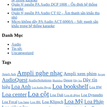
hệ thống karaoke
Quản lý nguồn PA Audio DCP 1008 – Ổn định hệ thống
karaoke
Quản lý nguồn PA Audio CT 02 – Âm thanh sân khấu thu
nhỏ
Micro không dây PA Audio ACT-6000A – Sức mạnh sân
khấu trong hệ thống karaoke
Danh Mục
Audio
Tin tức
Uncategorized
Tags
Ampli nghe nhạc
Ampli xem phim
Ampli Anh
Arcam
AudioQuest
Dây tín
AudioSolutions
Denon
Bladelius
Dây loa
Loa bookshelf
Loa Anh
hiệu
Loa BW
Loa Audio Physic
Loa cột
Loa center
Loa Dali
Loa Dynaudio
Loa di động
Loa Mỹ
Loa Pháp
Loa Klipsch
Loa Focal
Loa JBL
Loa Jamo