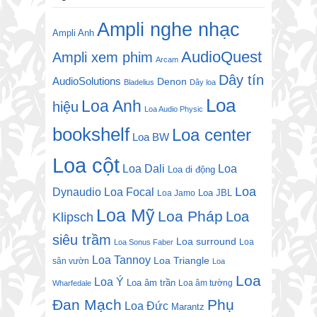
Ampli nghe nhạc
Ampli Anh
AudioQuest
Ampli xem phim
Arcam
Dây tín
AudioSolutions
Denon
Bladelius
Dây loa
Loa
Loa Anh
hiệu
Loa Audio Physic
bookshelf
Loa center
Loa BW
Loa cột
Loa Dali
Loa
Loa di động
Loa
Dynaudio
Loa Focal
Loa JBL
Loa Jamo
Loa Mỹ
Loa Pháp
Loa
Klipsch
siêu trầm
Loa surround
Loa
Loa Sonus Faber
Loa Tannoy
Loa Triangle
sân vườn
Loa
Loa
Loa Ý
Loa âm trần
Loa âm tường
Wharfedale
Đan Mạch
Phụ
Loa Đức
Marantz