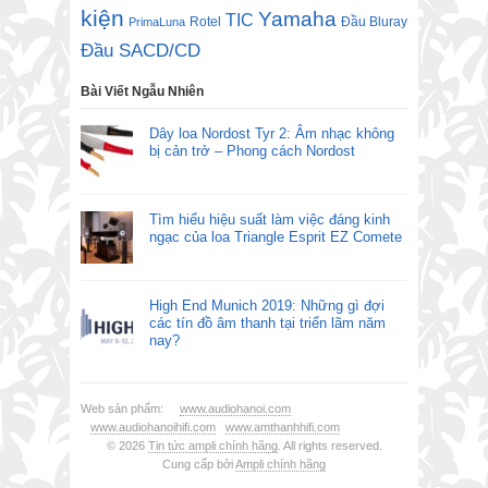
kiện
Yamaha
TIC
Rotel
Đầu Bluray
PrimaLuna
Đầu SACD/CD
Bài Viết Ngẫu Nhiên
Dây loa Nordost Tyr 2: Âm nhạc không
bị cản trở – Phong cách Nordost
Tìm hiểu hiệu suất làm việc đáng kinh
ngạc của loa Triangle Esprit EZ Comete
High End Munich 2019: Những gì đợi
các tín đồ âm thanh tại triển lãm năm
nay?
Web sản phẩm:
www.audiohanoi.com
www.audiohanoihifi.com
www.amthanhhifi.com
© 2026
Tin tức ampli chính hãng
. All rights reserved.
Cung cấp bởi
Ampli chính hãng