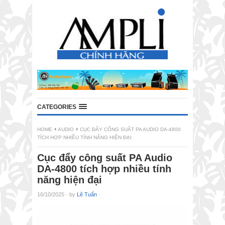
CATEGORIES
HOME
AUDIO
CỤC ĐẨY CÔNG SUẤT PA AUDIO DA-4800
TÍCH HỢP NHIỀU TÍNH NĂNG HIỆN ĐẠI
Cục đẩy công suất PA Audio
DA-4800 tích hợp nhiều tính
năng hiện đại
16/10/2025
·
by
Lê Tuấn
·