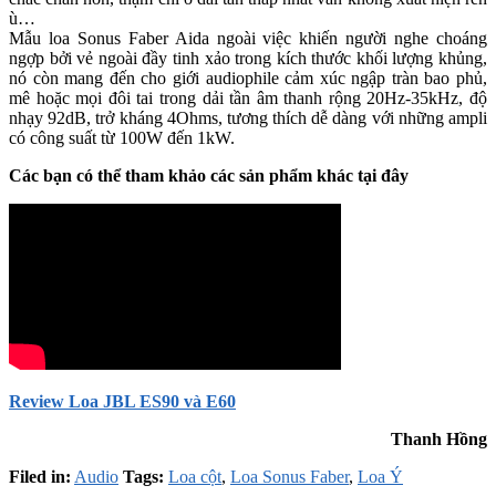
ù…
Mẫu loa Sonus Faber Aida ngoài việc khiến người nghe choáng
ngợp bởi vẻ ngoài đầy tinh xảo trong kích thước khối lượng khủng,
nó còn mang đến cho giới audiophile cảm xúc ngập tràn bao phủ,
mê hoặc mọi đôi tai trong dải tần âm thanh rộng 20Hz-35kHz, độ
nhạy 92dB, trở kháng 4Ohms, tương thích dễ dàng với những ampli
có công suất từ 100W đến 1kW.
Các bạn có thể tham khảo các sản phẩm khác tại đây
Review Loa JBL ES90 và E60
Thanh Hồng
Filed in:
Audio
Tags:
Loa cột
,
Loa Sonus Faber
,
Loa Ý