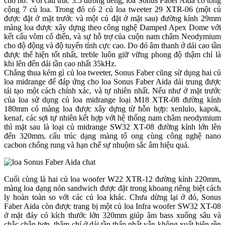
cho nó. Với cấu trúc 3.5 đường tiếng, loa Sonus Faber Aida có tổng
cộng 7 củ loa. Trong đó có 2 củ loa tweeter 29 XTR-06 (một củ
được đặt ở mặt trước và một củ đặt ở mặt sau) đường kính 29mm
màng loa được xây dựng theo công nghệ Damped Apex Dome với
kết cấu vòm cổ điển, và sự hỗ trợ của cuộn nam châm Neodymium
cho độ động và độ tuyến tính cực cao. Do đó âm thanh ở dải cao tần
được thể hiện tốt nhất, treble luôn giữ vững phong độ thậm chí là
khi lên đến dải tần cao nhất 35kHz.
Chẳng thua kém gì củ loa tweeter, Sonus Faber cũng sử dụng hai củ
loa midrange để đáp ứng cho loa Sonus Faber Aida dải trung được
tái tạo một cách chính xác, và tự nhiên nhất. Nếu như ở mặt trước
của loa sử dụng củ loa midrange loại M18 XTR-08 đường kính
180mm có màng loa được xây dựng từ hỗn hợp: xenlulo, kapok,
kenaf, các sợi tự nhiên kết hợp với hệ thống nam châm neodymium
thì mặt sau là loại củ midrange SW32 XT-08 đường kính lớn lên
đến 320mm, cấu trúc dạng màng tổ ong cùng công nghệ nano
cacbon chống rung và hạn chế sự nhuộm sắc âm hiệu quả.
Cuối cùng là hai củ loa woofer W22 XTR-12 đường kính 220mm,
màng loa dạng nón sandwich được đặt trong khoang riêng biệt cách
ly hoàn toàn so với các củ loa khác. Chưa dừng lại ở đó, Sonus
Faber Aida còn được trang bị một củ loa Infra woofer SW32 XT-08
ở mặt đáy có kích thước lớn 320mm giúp âm bass xuống sâu và
chắc chắn hơn, thậm chí ở dải tần thấp nhất vẫn không xuất hiện rền