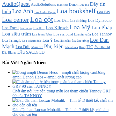
AudioQuest
Dây tín
AudioSolutions
Denon
Bladelius
Dây loa
Loa bookshelf
Loa Anh
hiệu
Loa BW
Loa Audio Physic
Loa cột
Loa center
Loa Dali
Loa Dynaudio
Loa di động
Loa Mỹ
Loa Pháp
Loa Klipsch
Loa Focal
Loa JBL
Loa Jamo
Loa siêu trầm
Loa Tannoy
Loa surround
Loa sân vườn
Loa Sonus Faber
Loa Đan
Loa Ý
Loa Triangle
Loa âm trần
Loa âm tường
Loa Wharfedale
Mạch
Phụ kiện
Yamaha
TIC
Loa Đức
Marantz
PrimaLuna
Rotel
Đầu SACD/CD
Đầu Bluray
Bài Viết Ngẫu Nhiên
Dòng
ampli Denon Heos – ampli chất lượng cao
Chất âm nội lực bên trong mẫu loa tham chiếu Tannoy GRF
90 của TANNOY
Đầu đĩa than Lucxar Mobalik – Tinh tế từ thiết kế, chất âm
cho đến cái tên