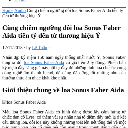
Home
Audio
Cùng chiêm ngưỡng đôi loa Sonus Faber Aida tiền tỷ
đến từ thương hiệu Ý
Cùng chiêm ngưỡng đôi loa Sonus Faber
Aida tiền tỷ đến từ thương hiệu Ý
12/11/2018
·
by
Lê Tuấn
·
Nhân dịp kỷ niệm 150 năm ngày thống nhất nước Ý, Sonus Faber
tung ra đôi
loa Sonus Faber Aida
có giá trên 2 tỷ đồng. Phiên bản
kỷ niệm đầy sáng giá này hội tụ đầy đủ những tinh hoa chế tác cùng
công nghệ âm thanh hiend, dễ dàng đáp ứng tốt những nhu cầu
thưởng thức âm nhạc khắt khe nhất.
Giới thiệu chung về loa Sonus Faber Aida
Mẫu loa Sonus Faber Aida có hình dáng được lấy cảm hứng từ
chiếc đàn cổ Lyra, có thêm vài sự nhấn nhá tô diểm đầy mới lạ ở kết
cấu thùng loa, đôi loa này không những toát lên nét tổng thể về một
bức tranh văn hóa cổ điển mà còn mang trong mình dáng dấp của