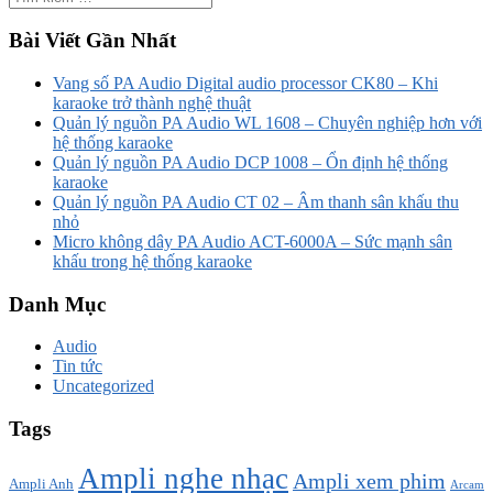
Bài Viết Gần Nhất
Vang số PA Audio Digital audio processor CK80 – Khi
karaoke trở thành nghệ thuật
Quản lý nguồn PA Audio WL 1608 – Chuyên nghiệp hơn với
hệ thống karaoke
Quản lý nguồn PA Audio DCP 1008 – Ổn định hệ thống
karaoke
Quản lý nguồn PA Audio CT 02 – Âm thanh sân khấu thu
nhỏ
Micro không dây PA Audio ACT-6000A – Sức mạnh sân
khấu trong hệ thống karaoke
Danh Mục
Audio
Tin tức
Uncategorized
Tags
Ampli nghe nhạc
Ampli xem phim
Ampli Anh
Arcam