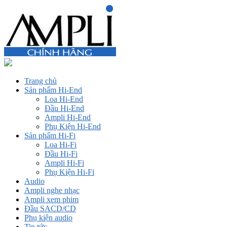
Trang chủ
Sản phẩm Hi-End
Loa Hi-End
Đầu Hi-End
Ampli Hi-End
Phụ Kiện Hi-End
Sản phẩm Hi-Fi
Loa Hi-Fi
Đầu Hi-Fi
Ampli Hi-Fi
Phụ Kiện Hi-Fi
Audio
Ampli nghe nhạc
Ampli xem phim
Đầu SACD/CD
Phụ kiện audio
Tin tức