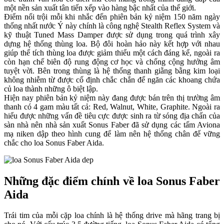
một nền sản xuất tân tiến xếp vào hàng bậc nhất của thế giới.
Điểm nổi trội mỗi khi nhắc đến phiên bản kỷ niệm 150 năm ngày
thống nhất nước Ý này chính là công nghệ Stealth Reflex System và
kỹ thuật Tuned Mass Damper được sử dụng trong quá trình xây
dựng hệ thống thùng loa. Bộ đôi hoàn hảo này kết hợp với nhau
giúp thể tích thùng loa được giảm thiểu một cách đáng kể, ngoài ra
còn hạn chế biên độ rung động cơ học và chống cộng hưởng âm
tuyệt vời. Bên trong thùng là hệ thống thanh giằng bằng kim loại
không nhiễm từ được cố định chắc chắn để ngăn các khoang chứa
củ loa thành những ô biệt lập.
Hiện nay phiên bản kỷ niệm này đang được bán trên thị trường âm
thanh có 4 gam màu tất cả: Red, Walnut, White, Graphite. Ngoài ra
hiểu được những vấn đề tiêu cực được sinh ra từ sóng địa chấn của
sàn nhà nên nhà sản xuất Sonus Faber đã sử dụng các tấm Aviona
mạ niken dập theo hình cung để làm nên hệ thống chân đế vững
chắc cho loa Sonus Faber Aida.
Những đặc điểm chính về loa Sonus Faber
Aida
Trái tim của mỗi cặp loa chính là hệ thống drive mà hãng trang bị