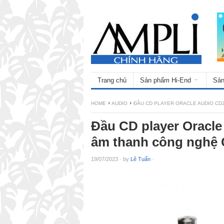
Trang chủ
Sản phẩm Hi-End
Sản
HOME
AUDIO
ĐẦU CD PLAYER ORACLE AUDIO CD2
Đầu CD player Oracle
âm thanh công nghệ
19/07/2023
·
by
Lê Tuấn
·