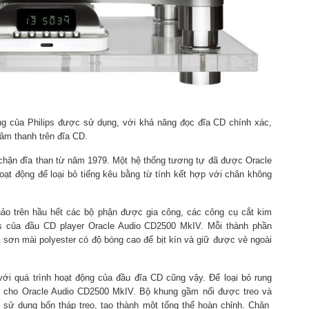
g của Philips được sử dụng, với khả năng đọc đĩa CD chính xác,
 âm thanh trên đĩa CD.
g chặn đĩa than từ năm 1979. Một hệ thống tương tự đã được Oracle
hoạt động để loại bỏ tiếng kêu bằng từ tính kết hợp với chân không
hảo trên hầu hết các bộ phận được gia công, các công cụ cắt kim
s của đầu CD player Oracle Audio CD2500 MkIV. Mỗi thành phần
sơn mài polyester có độ bóng cao để bịt kín và giữ được vẻ ngoài
ới quá trình hoạt động của đầu đĩa CD cũng vậy. Để loại bỏ rung
reo cho Oracle Audio CD2500 MkIV. Bộ khung gầm nổi được treo và
 sử dụng bốn tháp treo, tạo thành một tổng thể hoàn chỉnh. Chân