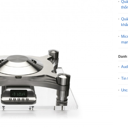
Quả
thố
Quả
khấ
Mic
mạn
Danh
Aud
Tin 
Unc