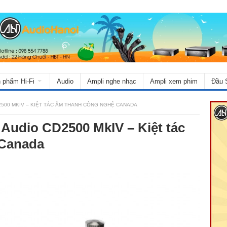
 phẩm Hi-Fi
Audio
Ampli nghe nhạc
Ampli xem phim
Đầu 
500 MKIV – KIỆT TÁC ÂM THANH CÔNG NGHỆ CANADA
 Audio CD2500 MkIV – Kiệt tác
 Canada