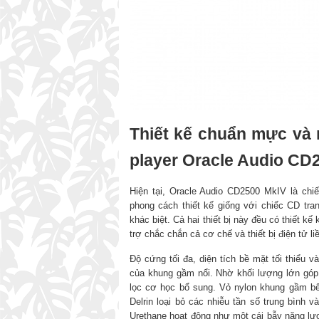
Thiết kế chuẩn mực và 
player Oracle Audio CD
Hiện tại, Oracle Audio CD2500 MkIV là chi
phong cách thiết kế giống với chiếc CD tr
khác biệt. Cả hai thiết bị này đều có thiết k
trợ chắc chắn cả cơ chế và thiết bị điện tử li
Độ cứng tối đa, diện tích bề mặt tối thiểu 
của khung gầm nổi. Nhờ khối lượng lớn góp
lọc cơ học bổ sung. Vỏ nylon khung gầm bên
Delrin loại bỏ các nhiễu tần số trung bình 
Urethane hoạt động như một cái bẫy năng l