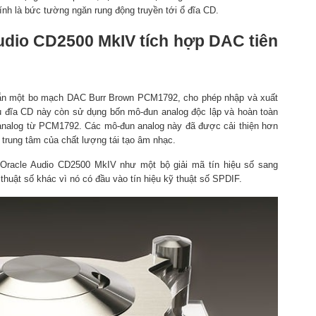
hính là bức tường ngăn rung động truyền tới ổ đĩa CD.
udio CD2500 MkIV tích hợp DAC tiên
ẵn một bo mạch DAC Burr Brown PCM1792, cho phép nhập và xuất
ầu đĩa CD này còn sử dụng bốn mô-đun analog độc lập và hoàn toàn
u analog từ PCM1792. Các mô-đun analog này đã được cải thiện hơn
 trung tâm của chất lượng tái tạo âm nhạc.
Oracle Audio CD2500 MkIV như một bộ giải mã tín hiệu số sang
huật số khác vì nó có đầu vào tín hiệu kỹ thuật số SPDIF.