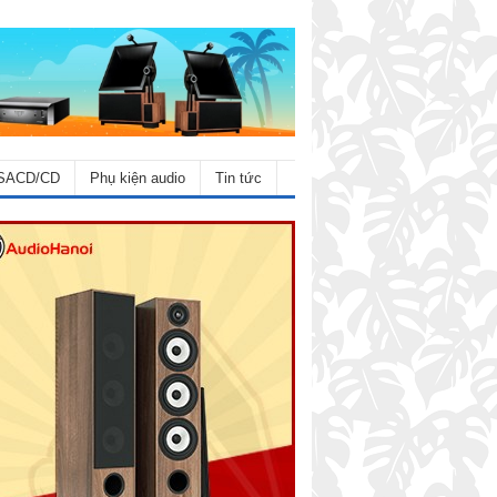
SACD/CD
Phụ kiện audio
Tin tức