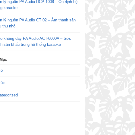
n lý nguồn PA Audio DCP 1008 – Ổn định hệ
ng karaoke
n lý nguồn PA Audio CT 02 – Âm thanh sân
u thu nhỏ
ro không dây PA Audio ACT-6000A – Sức
h sân khấu trong hệ thống karaoke
 Mục
io
tức
ategorized