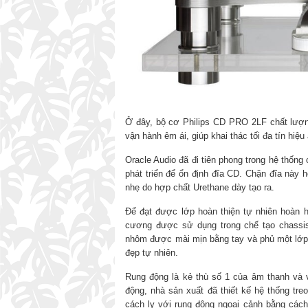
Ở đây, bộ cơ Philips CD PRO 2LF chất lượn
vận hành êm ái, giúp khai thác tối đa tín hiệu
Oracle Audio đã đi tiên phong trong hệ thốn
phát triển để ổn định đĩa CD. Chặn đĩa này 
nhẹ do hợp chất Urethane dày tạo ra.
Để đạt được lớp hoàn thiện tự nhiên hoàn 
cương được sử dụng trong chế tạo chassi
nhôm được mài mịn bằng tay và phủ một lớp 
đẹp tự nhiên.
Rung động là kẻ thù số 1 của âm thanh và v
động, nhà sản xuất đã thiết kế hệ thống t
cách ly với rung động ngoại cảnh bằng cách