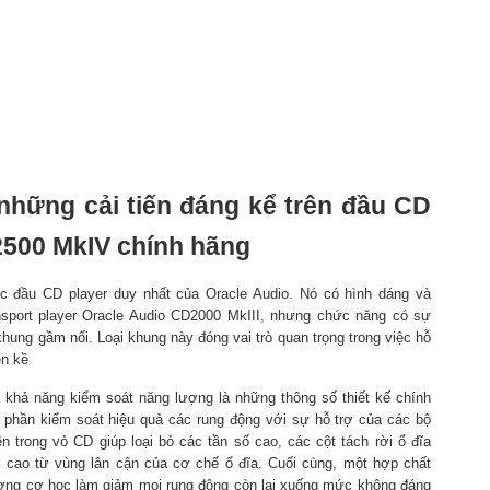
những cải tiến đáng kể trên đầu CD
2500 MkIV chính hãng
ếc đầu CD player duy nhất của Oracle Audio. Nó có hình dáng và
ansport player Oracle Audio CD2000 MkIII, nhưng chức năng có sự
ế khung gầm nổi. Loại khung này đóng vai trò quan trọng trong việc hỗ
ền kề
và khả năng kiểm soát năng lượng là những thông số thiết kế chính
 phần kiểm soát hiệu quả các rung động với sự hỗ trợ của các bộ
 trong vỏ CD giúp loại bỏ các tần số cao, các cột tách rời ổ đĩa
và cao từ vùng lân cận của cơ chế ổ đĩa. Cuối cùng, một hợp chất
ượng cơ học làm giảm mọi rung động còn lại xuống mức không đáng