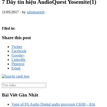
7 Dây tín hiệu AudioQuest Yosemite(1)
11/05/2017
·
by
adminampli
·
Filed in:
Share this post
Twitter
Facebook
Google+
LinkedIn
Pinterest
Email
Bài Viết Gần Nhất
Vang số PA Audio Digital audio processor CK80 – Khi