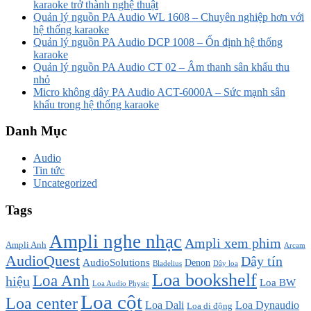
karaoke trở thành nghệ thuật
Quản lý nguồn PA Audio WL 1608 – Chuyên nghiệp hơn với
hệ thống karaoke
Quản lý nguồn PA Audio DCP 1008 – Ổn định hệ thống
karaoke
Quản lý nguồn PA Audio CT 02 – Âm thanh sân khấu thu
nhỏ
Micro không dây PA Audio ACT-6000A – Sức mạnh sân
khấu trong hệ thống karaoke
Danh Mục
Audio
Tin tức
Uncategorized
Tags
Ampli nghe nhạc
Ampli xem phim
Ampli Anh
Arcam
AudioQuest
Dây tín
AudioSolutions
Denon
Bladelius
Dây loa
Loa bookshelf
Loa Anh
hiệu
Loa BW
Loa Audio Physic
Loa cột
Loa center
Loa Dali
Loa Dynaudio
Loa di động