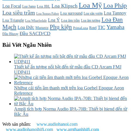
Loa Mỹ
Loa Pháp
Loa Klipsch
Loa Focal
Loa JBL
Loa Jamo
Loa siêu trầm
Loa Tannoy
Loa surround
Loa sân vườn
Loa Sonus Faber
Loa Đan
Loa Ý
Loa Triangle
Loa âm trần
Loa âm tường
Loa Wharfedale
Mạch
Phụ kiện
Yamaha
TIC
Loa Đức
Marantz
PrimaLuna
Rotel
Đầu SACD/CD
Đầu Bluray
Bài Viết Ngẫu Nhiên
Thiết kế ấn tượng nổi bật đến từ mẫu đầu CD Arcam FMJ
UDP411
Những cải tiến âm thanh mới trên loa Goebel Epoque Aeon
Reference
Ampli tích hợp Norma Audio IPA-70B: Thiết bị hiend đến từ
Bắc Âu
Web sản phẩm:
www.audiohanoi.com
www.audiohanoihifi.com
www.amthanhhifi.com