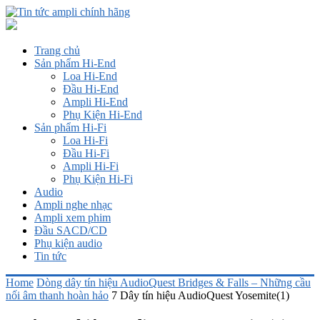
Trang chủ
Sản phẩm Hi-End
Loa Hi-End
Đầu Hi-End
Ampli Hi-End
Phụ Kiện Hi-End
Sản phẩm Hi-Fi
Loa Hi-Fi
Đầu Hi-Fi
Ampli Hi-Fi
Phụ Kiện Hi-Fi
Audio
Ampli nghe nhạc
Ampli xem phim
Đầu SACD/CD
Phụ kiện audio
Tin tức
Home
Dòng dây tín hiệu AudioQuest Bridges & Falls – Những cầu
nối âm thanh hoàn hảo
7 Dây tín hiệu AudioQuest Yosemite(1)